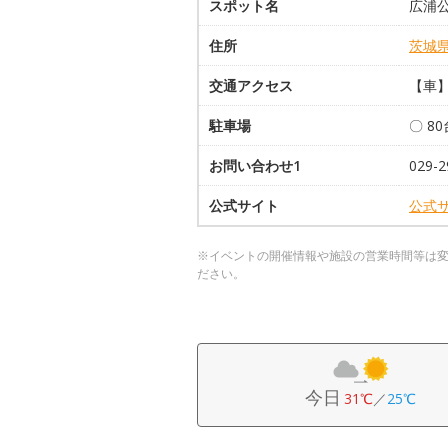
スポット名
広浦
住所
茨城
交通アクセス
【車】
駐車場
〇 8
お問い合わせ1
029-
公式サイト
公式
※イベントの開催情報や施設の営業時間等は
ださい。
今日
31℃
／
25℃