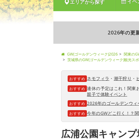
イベ
エリアから探す
2026年の
GW(ゴールデンウィーク)2026
関東のG
茨城県のGW(ゴールデンウィーク)観光ス
ネモフィラ
・
潮干狩り
・
おすすめ
連休の予定はこれ！関東
おすすめ
親子で体験イベント
2026年のゴールデンウ
おすすめ
今年のGWどこ行く！？
おすすめ
広浦公園キャンプ