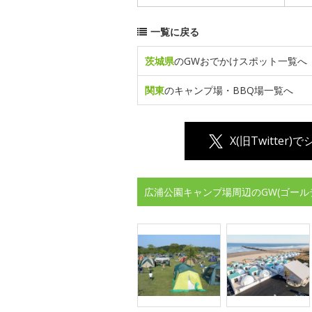
一覧に戻る
茨城県
のGWおでかけスポット一覧へ
関東
のキャンプ場・BBQ場一覧へ
X(旧Twitter)
広浦公園キャンプ場周辺のGW(ゴール