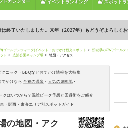
ントカレンダー
イベントランキング
スポットラ
更新は終了いたしました。来年（2027年）もどうぞよろしく
W(ゴールデンウィーク)イベント・おでかけ観光スポット
茨城県のGW(ゴールデ
ポット
広浦公園キャンプ場
地図・アクセス
ピクニック
・
BBQ
などおでかけ情報を大特集
おでかけなら
至福の温泉
・
人気の遊園地
・
ィークはいつから？混雑ピーク予想と回避術をご紹介
関東・関西・東海エリア別スポットガイド
場の地図・アク