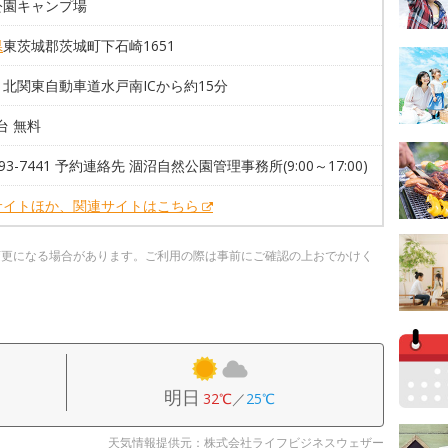
公園キャンプ場
県
東茨城郡茨城町下石崎1651
北関東自動車道水戸南ICから約15分
0台 無料
293-7441 予約連絡先 涸沼自然公園管理事務所(9:00～17:00)
サイトほか、関連サイトはこちら
変更になる場合があります。ご利用の際は事前にご確認の上おでかけく
明日
32℃
／
25℃
天気情報提供元：株式会社ライフビジネスウェザー