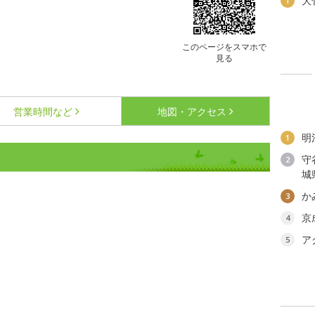
大
1
このページをスマホで
見る
営業時間など
地図・アクセス
明
1
守
2
城
か
3
京
4
ア
5