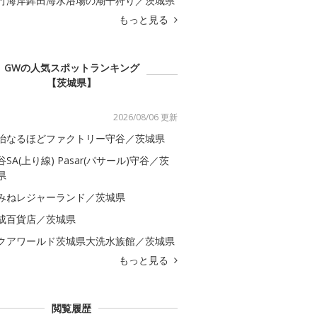
竹海岸鉾田海水浴場の潮干狩り／茨城県
もっと見る
GWの人気スポットランキング
【茨城県】
2026/08/06 更新
治なるほどファクトリー守谷／茨城県
谷SA(上り線) Pasar(パサール)守谷／茨
県
みねレジャーランド／茨城県
成百貨店／茨城県
クアワールド茨城県大洗水族館／茨城県
もっと見る
閲覧履歴