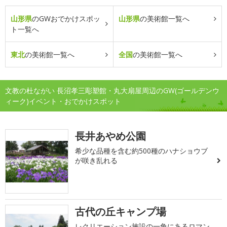
山形県
のGWおでかけスポッ
山形県
の美術館一覧へ
ト一覧へ
東北
の美術館一覧へ
全国
の美術館一覧へ
文教の杜ながい 長沼孝三彫塑館・丸大扇屋周辺のGW(ゴールデンウ
ィーク)イベント・おでかけスポット
長井あやめ公園
希少な品種を含む約500種のハナショウブ
が咲き乱れる
古代の丘キャンプ場
レクリエーション施設の一角にあるロマン