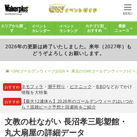
MENU
イベント
イベント
エリアから探
カテゴリ別
最新
カレンダー
ランキング
す
おすすめ
ニュース
2026年の更新は終了いたしました。来年（2027年）も
どうぞよろしくお願いします。
GW(ゴールデンウィーク)2026
東北のGW(ゴールデンウィーク)イ
ネモフィラ
・
潮干狩り
・
ピクニック
・
BBQ
などおでかけ
おすすめ
情報を大特集
【最大12連休も】2026年のゴールデンウィークはいつか
おすすめ
ら？混雑ピーク予想と回避術をご紹介
文教の杜ながい 長沼孝三彫塑館・
丸大扇屋の詳細データ