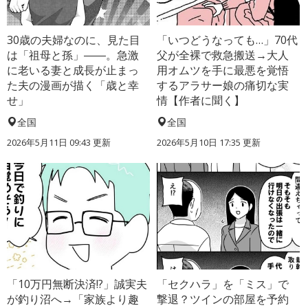
30歳の夫婦なのに、見た目
「いつどうなっても…」70代
は「祖母と孫」――。急激
父が全裸で救急搬送→大人
に老いる妻と成長が止まっ
用オムツを手に最悪を覚悟
た夫の漫画が描く「歳と幸
するアラサー娘の痛切な実
せ」
情【作者に聞く】
全国
全国
2026年5月11日 09:43 更新
2026年5月10日 17:35 更新
「10万円無断決済!?」誠実夫
「セクハラ」を「ミス」で
が釣り沼へ→「家族より趣
撃退？ツインの部屋を予約