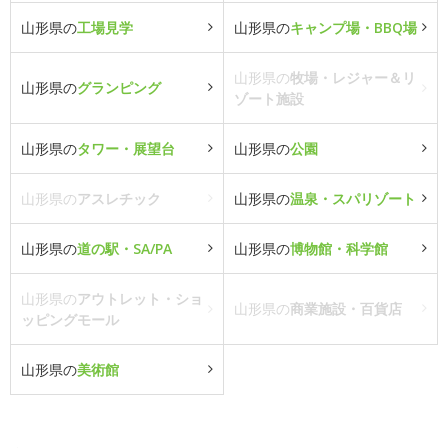
山形県の
工場見学
山形県の
キャンプ場・BBQ場
山形県の
牧場・レジャー＆リ
山形県の
グランピング
ゾート施設
山形県の
タワー・展望台
山形県の
公園
山形県の
アスレチック
山形県の
温泉・スパリゾート
山形県の
道の駅・SA/PA
山形県の
博物館・科学館
山形県の
アウトレット・ショ
山形県の
商業施設・百貨店
ッピングモール
山形県の
美術館