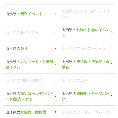
山形県の
アニメ・ゲームイベ
山形県の
無料イベント
ント
山形県の
動物ふれあいイベン
山形県の
花イベント
ト
山形県の
祭り
山形県の
フリーマーケット
山形県の
コンサート・音楽関
山形県の
美術展・博物展・展
連イベント
示会
山形県の
演劇・講演会
山形県の
フェア
山形県の
GW(ゴールデンウィ
山形県の
遊園地・テーマパー
ーク)観光スポット
ク
山形県の
水族館・動物園
山形県の
フードテーマパーク