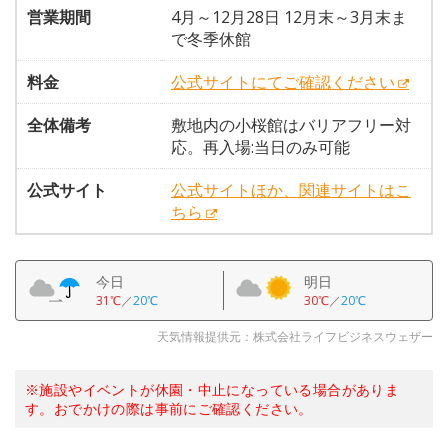
営業期間
4月～12月28日 12月末～3月末ま
で冬季休館
料金
公式サイトにてご確認ください
全体備考
敷地内の小桜館はバリアフリー対
応。再入場:当日のみ可能
公式サイト
公式サイトほか、関連サイトはこ
ちら
今日
明日
31℃
／
20℃
30℃
／
20℃
天気情報提供元：株式会社ライフビジネスウェザー
※施設やイベントが休園・中止になっている場合がありま
す。おでかけの際は事前にご確認ください。