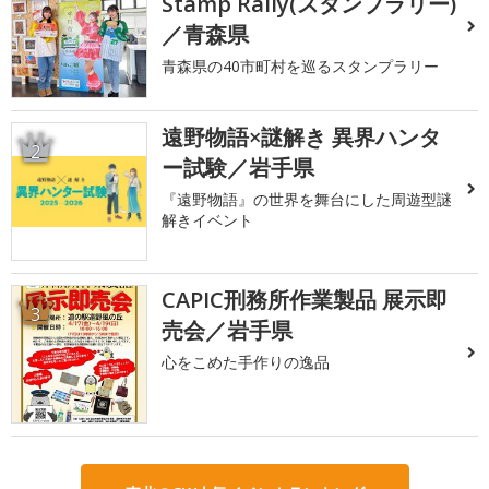
Stamp Rally(スタンプラリー)
／青森県
青森県の40市町村を巡るスタンプラリー
遠野物語×謎解き 異界ハンタ
2
ー試験／岩手県
『遠野物語』の世界を舞台にした周遊型謎
解きイベント
CAPIC刑務所作業製品 展示即
3
売会／岩手県
心をこめた手作りの逸品