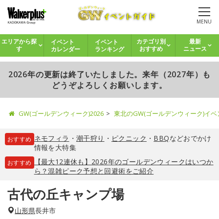
MENU
イベント
イベント
エリアから探
カテゴリ別
最新
カレンダー
ランキング
す
おすすめ
ニュース
2026年の更新は終了いたしました。来年（2027年）も
どうぞよろしくお願いします。
GW(ゴールデンウィーク)2026
東北のGW(ゴールデンウィーク)イ
ネモフィラ
・
潮干狩り
・
ピクニック
・
BBQ
などおでかけ
おすすめ
情報を大特集
【最大12連休も】2026年のゴールデンウィークはいつか
おすすめ
ら？混雑ピーク予想と回避術をご紹介
古代の丘キャンプ場
山形県
長井市