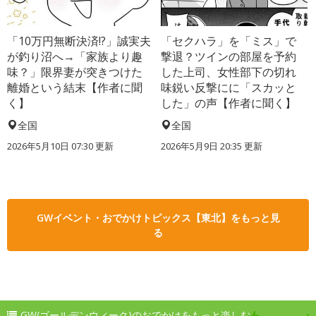
「10万円無断決済!?」誠実夫
「セクハラ」を「ミス」で
が釣り沼へ→「家族より趣
撃退？ツインの部屋を予約
味？」限界妻が突きつけた
した上司、女性部下の切れ
離婚という結末【作者に聞
味鋭い反撃にに「スカッと
く】
した」の声【作者に聞く】
全国
全国
2026年5月10日 07:30 更新
2026年5月9日 20:35 更新
GWイベント・おでかけトピックス【東北】をもっと見
る
GW(ゴールデンウィーク)のおでかけをもっと楽しむ