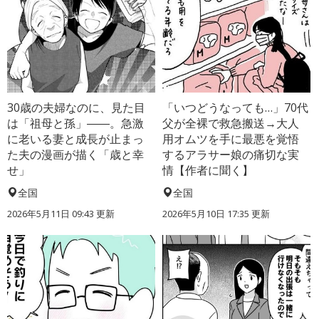
30歳の夫婦なのに、見た目
「いつどうなっても…」70代
は「祖母と孫」――。急激
父が全裸で救急搬送→大人
に老いる妻と成長が止まっ
用オムツを手に最悪を覚悟
た夫の漫画が描く「歳と幸
するアラサー娘の痛切な実
せ」
情【作者に聞く】
全国
全国
2026年5月11日 09:43 更新
2026年5月10日 17:35 更新