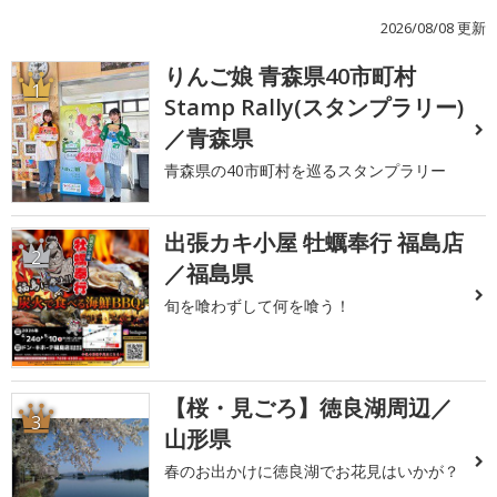
2026/08/08 更新
りんご娘 青森県40市町村
1
Stamp Rally(スタンプラリー)
／青森県
青森県の40市町村を巡るスタンプラリー
出張カキ小屋 牡蠣奉行 福島店
2
／福島県
旬を喰わずして何を喰う！
【桜・見ごろ】徳良湖周辺／
3
山形県
春のお出かけに徳良湖でお花見はいかが？