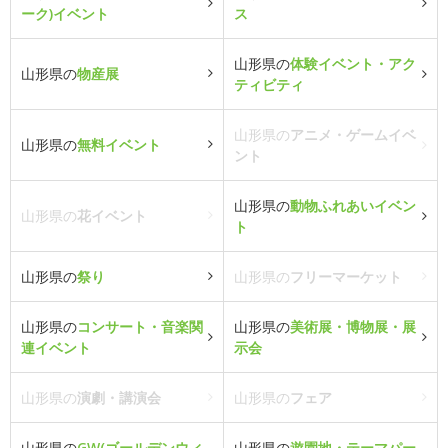
ーク)イベント
ス
山形県の
体験イベント・アク
山形県の
物産展
ティビティ
山形県の
アニメ・ゲームイベ
山形県の
無料イベント
ント
山形県の
動物ふれあいイベン
山形県の
花イベント
ト
山形県の
祭り
山形県の
フリーマーケット
山形県の
コンサート・音楽関
山形県の
美術展・博物展・展
連イベント
示会
山形県の
演劇・講演会
山形県の
フェア
山形県の
GW(ゴールデンウィ
山形県の
遊園地・テーマパー