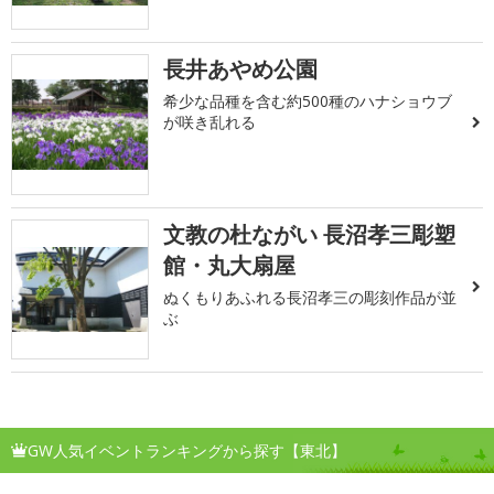
長井あやめ公園
希少な品種を含む約500種のハナショウブ
が咲き乱れる
文教の杜ながい 長沼孝三彫塑
館・丸大扇屋
ぬくもりあふれる長沼孝三の彫刻作品が並
ぶ
GW人気イベントランキングから探す【東北】