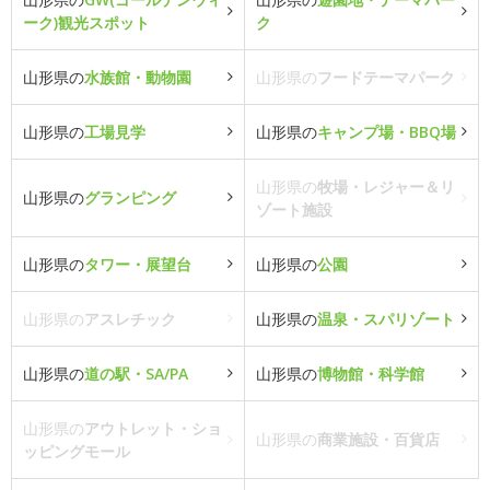
ーク)観光スポット
ク
山形県の
水族館・動物園
山形県の
フードテーマパーク
山形県の
工場見学
山形県の
キャンプ場・BBQ場
山形県の
牧場・レジャー＆リ
山形県の
グランピング
ゾート施設
山形県の
タワー・展望台
山形県の
公園
山形県の
アスレチック
山形県の
温泉・スパリゾート
山形県の
道の駅・SA/PA
山形県の
博物館・科学館
山形県の
アウトレット・ショ
山形県の
商業施設・百貨店
ッピングモール