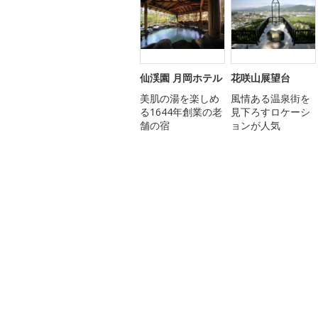
仙渓園 月岡ホテル
花咲山展望台
美肌の湯を楽しめ
風情ある温泉街を
る1644年創業の老
見下ろすロケーシ
舗の宿
ョンが人気