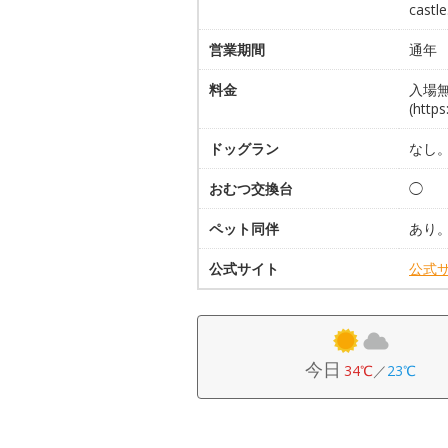
castl
営業期間
通年
料金
入場
(http
ドッグラン
なし
おむつ交換台
◯
ペット同伴
あり
公式サイト
公式
今日
34℃
／
23℃