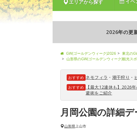
イベ
エリアから探す
2026年の
GW(ゴールデンウィーク)2026
東北のG
山形県のGW(ゴールデンウィーク)観光ス
ネモフィラ
・
潮干狩り
・
おすすめ
【最大12連休も】202
おすすめ
避術をご紹介
月岡公園の詳細デ
山形県
上山市