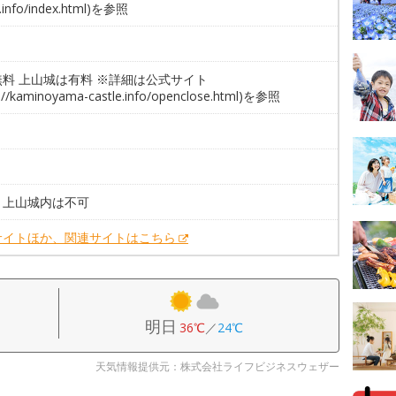
e.info/index.html)を参照
無料 上山城は有料 ※詳細は公式サイト
s://kaminoyama-castle.info/openclose.html)を参照
。
。上山城内は不可
サイトほか、関連サイトはこちら
明日
36℃
／
24℃
天気情報提供元：株式会社ライフビジネスウェザー