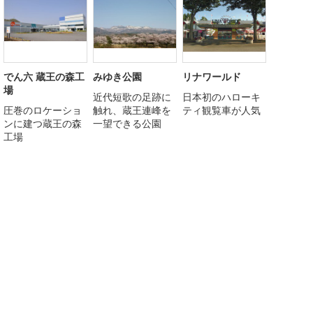
でん六 蔵王の森工
みゆき公園
リナワールド
場
近代短歌の足跡に
日本初のハローキ
圧巻のロケーショ
触れ、蔵王連峰を
ティ観覧車が人気
ンに建つ蔵王の森
一望できる公園
工場