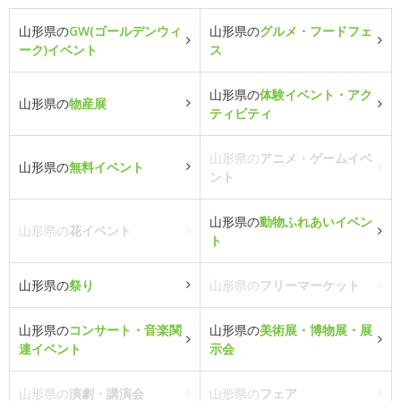
山形県の
GW(ゴールデンウィ
山形県の
グルメ・フードフェ
ーク)イベント
ス
山形県の
体験イベント・アク
山形県の
物産展
ティビティ
山形県の
アニメ・ゲームイベ
山形県の
無料イベント
ント
山形県の
動物ふれあいイベン
山形県の
花イベント
ト
山形県の
祭り
山形県の
フリーマーケット
山形県の
コンサート・音楽関
山形県の
美術展・博物展・展
連イベント
示会
山形県の
演劇・講演会
山形県の
フェア