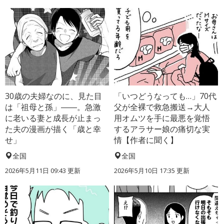
30歳の夫婦なのに、見た目
「いつどうなっても…」70代
は「祖母と孫」――。急激
父が全裸で救急搬送→大人
に老いる妻と成長が止まっ
用オムツを手に最悪を覚悟
た夫の漫画が描く「歳と幸
するアラサー娘の痛切な実
せ」
情【作者に聞く】
全国
全国
2026年5月11日 09:43 更新
2026年5月10日 17:35 更新