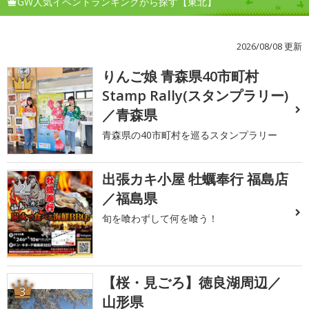
GW人気イベントランキングから探す【東北】
2026/08/08 更新
りんご娘 青森県40市町村
1
Stamp Rally(スタンプラリー)
／青森県
青森県の40市町村を巡るスタンプラリー
出張カキ小屋 牡蠣奉行 福島店
2
／福島県
旬を喰わずして何を喰う！
【桜・見ごろ】徳良湖周辺／
3
山形県