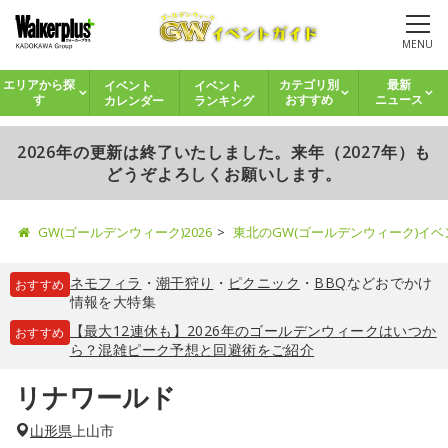
MENU
イベント
イベント
エリアから探
カテゴリ別
最新
カレンダー
ランキング
す
おすすめ
ニュース
2026年の更新は終了いたしました。来年（2027年）も
どうぞよろしくお願いします。
GW(ゴールデンウィーク)2026
東北のGW(ゴールデンウィーク)イ
ネモフィラ
・
潮干狩り
・
ピクニック
・
BBQ
などおでかけ
おすすめ
情報を大特集
【最大12連休も】2026年のゴールデンウィークはいつか
おすすめ
ら？混雑ピーク予想と回避術をご紹介
リナワールド
山形県
上山市