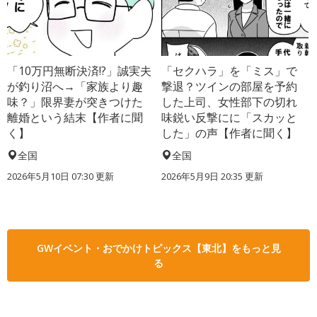
「10万円無断決済!?」誠実夫
「セクハラ」を「ミス」で
が釣り沼へ→「家族より趣
撃退？ツインの部屋を予約
味？」限界妻が突きつけた
した上司、女性部下の切れ
離婚という結末【作者に聞
味鋭い反撃にに「スカッと
く】
した」の声【作者に聞く】
全国
全国
2026年5月10日 07:30 更新
2026年5月9日 20:35 更新
GWイベント・おでかけトピックス【東北】をもっと見
る