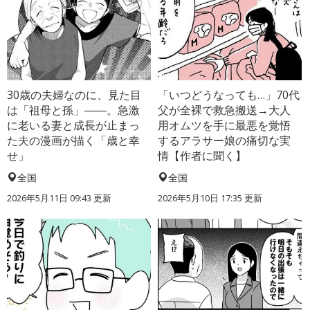
30歳の夫婦なのに、見た目
「いつどうなっても…」70代
は「祖母と孫」――。急激
父が全裸で救急搬送→大人
に老いる妻と成長が止まっ
用オムツを手に最悪を覚悟
た夫の漫画が描く「歳と幸
するアラサー娘の痛切な実
せ」
情【作者に聞く】
全国
全国
2026年5月11日 09:43 更新
2026年5月10日 17:35 更新