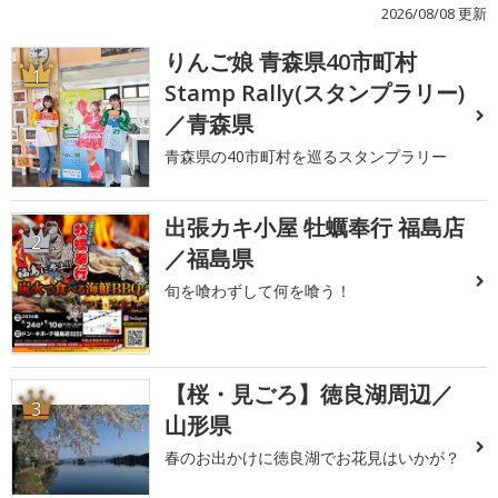
2026/08/08 更新
りんご娘 青森県40市町村
1
Stamp Rally(スタンプラリー)
／青森県
青森県の40市町村を巡るスタンプラリー
出張カキ小屋 牡蠣奉行 福島店
2
／福島県
旬を喰わずして何を喰う！
【桜・見ごろ】徳良湖周辺／
3
山形県
春のお出かけに徳良湖でお花見はいかが？