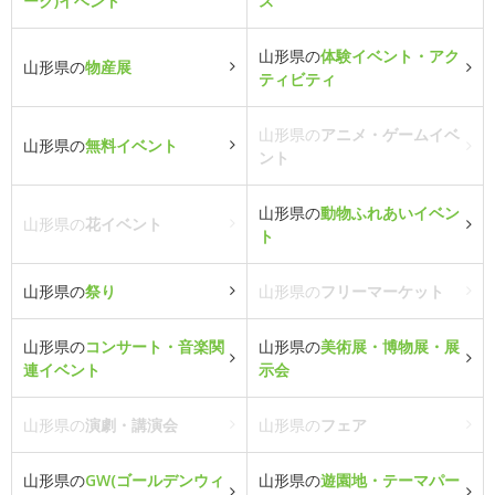
ーク)イベント
ス
山形県の
体験イベント・アク
山形県の
物産展
ティビティ
山形県の
アニメ・ゲームイベ
山形県の
無料イベント
ント
山形県の
動物ふれあいイベン
山形県の
花イベント
ト
山形県の
祭り
山形県の
フリーマーケット
山形県の
コンサート・音楽関
山形県の
美術展・博物展・展
連イベント
示会
山形県の
演劇・講演会
山形県の
フェア
山形県の
GW(ゴールデンウィ
山形県の
遊園地・テーマパー