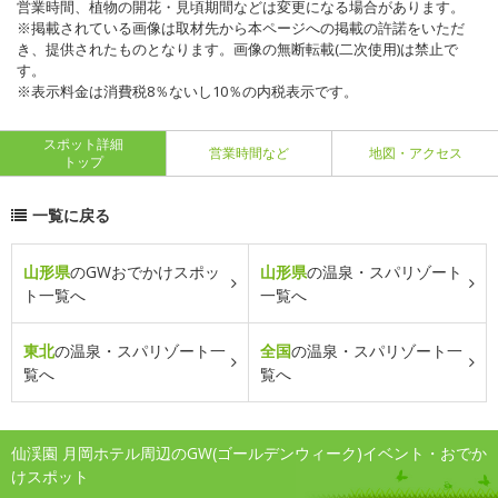
営業時間、植物の開花・見頃期間などは変更になる場合があります。
※掲載されている画像は取材先から本ページへの掲載の許諾をいただ
き、提供されたものとなります。画像の無断転載(二次使用)は禁止で
す。
※表示料金は消費税8％ないし10％の内税表示です。
スポット詳細
営業時間など
地図・アクセス
トップ
一覧に戻る
山形県
のGWおでかけスポッ
山形県
の温泉・スパリゾート
ト一覧へ
一覧へ
東北
の温泉・スパリゾート一
全国
の温泉・スパリゾート一
覧へ
覧へ
仙渓園 月岡ホテル周辺のGW(ゴールデンウィーク)イベント・おでか
けスポット