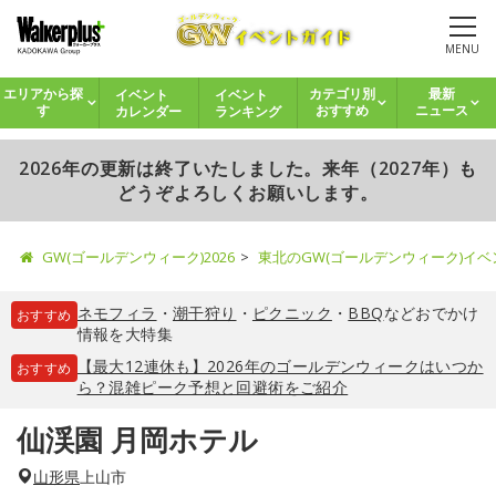
MENU
イベント
イベント
エリアから探
カテゴリ別
最新
カレンダー
ランキング
す
おすすめ
ニュース
2026年の更新は終了いたしました。来年（2027年）も
どうぞよろしくお願いします。
GW(ゴールデンウィーク)2026
東北のGW(ゴールデンウィーク)イ
ネモフィラ
・
潮干狩り
・
ピクニック
・
BBQ
などおでかけ
おすすめ
情報を大特集
【最大12連休も】2026年のゴールデンウィークはいつか
おすすめ
ら？混雑ピーク予想と回避術をご紹介
仙渓園 月岡ホテル
山形県
上山市