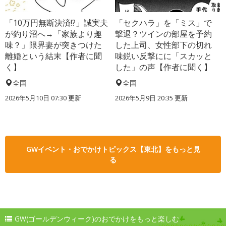
「10万円無断決済!?」誠実夫
「セクハラ」を「ミス」で
が釣り沼へ→「家族より趣
撃退？ツインの部屋を予約
味？」限界妻が突きつけた
した上司、女性部下の切れ
離婚という結末【作者に聞
味鋭い反撃にに「スカッと
く】
した」の声【作者に聞く】
全国
全国
2026年5月10日 07:30 更新
2026年5月9日 20:35 更新
GWイベント・おでかけトピックス【東北】をもっと見
る
GW(ゴールデンウィーク)のおでかけをもっと楽しむ