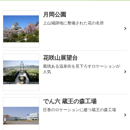
月岡公園
上山城跡地に整備された花の名所
花咲山展望台
風情ある温泉街を見下ろすロケーションが
人気
でん六 蔵王の森工場
圧巻のロケーションに建つ蔵王の森工場