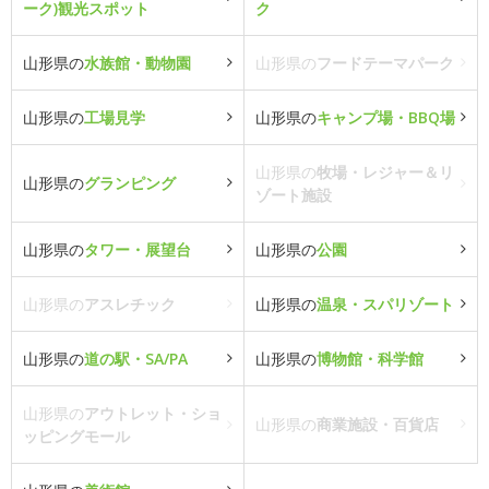
ーク)観光スポット
ク
山形県の
水族館・動物園
山形県の
フードテーマパーク
山形県の
工場見学
山形県の
キャンプ場・BBQ場
山形県の
牧場・レジャー＆リ
山形県の
グランピング
ゾート施設
山形県の
タワー・展望台
山形県の
公園
山形県の
アスレチック
山形県の
温泉・スパリゾート
山形県の
道の駅・SA/PA
山形県の
博物館・科学館
山形県の
アウトレット・ショ
山形県の
商業施設・百貨店
ッピングモール