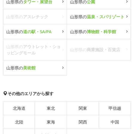
山形県の
タワー・展望台
山形県の
公園
山形県の
アスレチック
山形県の
温泉・スパリゾート
山形県の
道の駅・SA/PA
山形県の
博物館・科学館
山形県の
アウトレット・ショ
山形県の
商業施設・百貨店
ッピングモール
山形県の
美術館
その他のエリアから探す
北海道
東北
関東
甲信越
北陸
東海
関西
中国