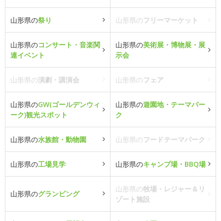
山形県の
祭り
山形県の
フリーマーケット
山形県の
コンサート・音楽関
山形県の
美術展・博物展・展
連イベント
示会
山形県の
演劇・講演会
山形県の
フェア
山形県の
GW(ゴールデンウィ
山形県の
遊園地・テーマパー
ーク)観光スポット
ク
山形県の
水族館・動物園
山形県の
フードテーマパーク
山形県の
工場見学
山形県の
キャンプ場・BBQ場
山形県の
牧場・レジャー＆リ
山形県の
グランピング
ゾート施設