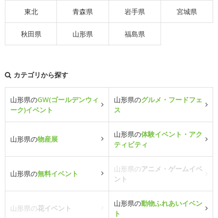
東北
青森県
岩手県
宮城県
秋田県
山形県
福島県
カテゴリから探す
山形県の
GW(ゴールデンウィ
山形県の
グルメ・フードフェ
ーク)イベント
ス
山形県の
体験イベント・アク
山形県の
物産展
ティビティ
山形県の
アニメ・ゲームイベ
山形県の
無料イベント
ント
山形県の
動物ふれあいイベン
山形県の
花イベント
ト