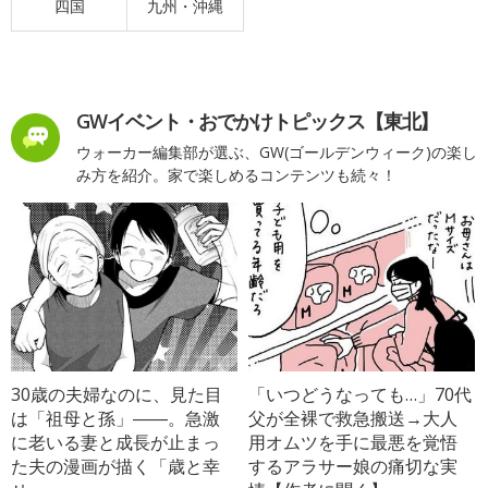
四国
九州・沖縄
GWイベント・おでかけトピックス【東北】
ウォーカー編集部が選ぶ、GW(ゴールデンウィーク)の楽し
み方を紹介。家で楽しめるコンテンツも続々！
30歳の夫婦なのに、見た目
「いつどうなっても…」70代
は「祖母と孫」――。急激
父が全裸で救急搬送→大人
に老いる妻と成長が止まっ
用オムツを手に最悪を覚悟
た夫の漫画が描く「歳と幸
するアラサー娘の痛切な実