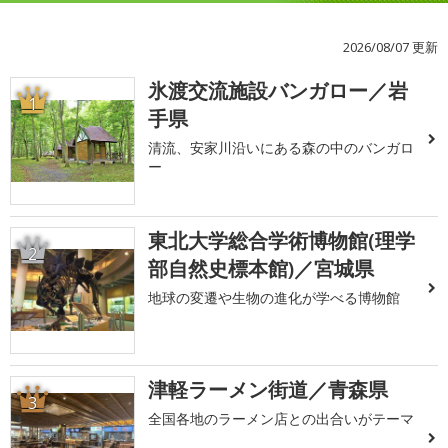
2026/08/07 更新
氷渡交流施設バンガロー／岩
1
手県
清流、安家川沿いにある森の中のバンガロ
ー
東北大学総合学術博物館(理学
2
部自然史標本館)／宮城県
地球の変遷や生物の進化が学べる博物館
津軽ラーメン街道／青森県
3
全国各地のラーメン店との出合いがテーマ