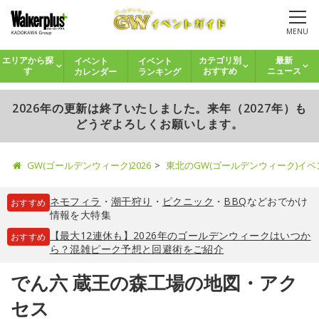
MENU
イベント
イベント
エリアから探
カテゴリ別
最新
カレンダー
ランキング
す
おすすめ
ニュース
2026年の更新は終了いたしました。来年（2027年）も
どうぞよろしくお願いします。
GW(ゴールデンウィーク)2026
東北のGW(ゴールデンウィーク)イ
ネモフィラ
・
潮干狩り
・
ピクニック
・
BBQ
などおでかけ
おすすめ
情報を大特集
【最大12連休も】2026年のゴールデンウィークはいつか
おすすめ
ら？混雑ピーク予想と回避術をご紹介
でん六 蔵王の森工場の地図・アク
セス