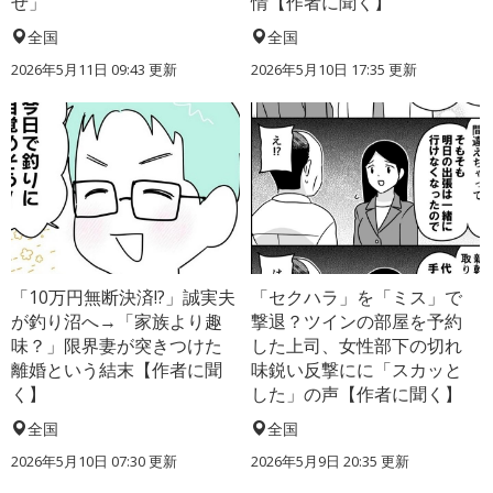
せ」
情【作者に聞く】
全国
全国
2026年5月11日 09:43 更新
2026年5月10日 17:35 更新
「10万円無断決済!?」誠実夫
「セクハラ」を「ミス」で
が釣り沼へ→「家族より趣
撃退？ツインの部屋を予約
味？」限界妻が突きつけた
した上司、女性部下の切れ
離婚という結末【作者に聞
味鋭い反撃にに「スカッと
く】
した」の声【作者に聞く】
全国
全国
2026年5月10日 07:30 更新
2026年5月9日 20:35 更新