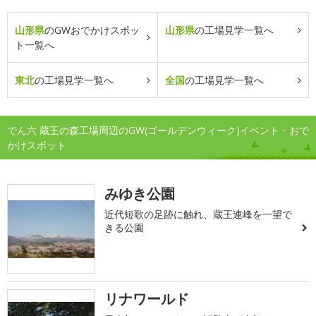
山形県
のGWおでかけスポッ
山形県
の工場見学一覧へ
ト一覧へ
東北
の工場見学一覧へ
全国
の工場見学一覧へ
でん六 蔵王の森工場周辺のGW(ゴールデンウィーク)イベント・おで
かけスポット
みゆき公園
近代短歌の足跡に触れ、蔵王連峰を一望で
きる公園
リナワールド