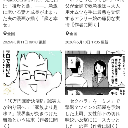
は「祖母と孫」――。急激
父が全裸で救急搬送→大人
に老いる妻と成長が止まっ
用オムツを手に最悪を覚悟
た夫の漫画が描く「歳と幸
するアラサー娘の痛切な実
せ」
情【作者に聞く】
全国
全国
2026年5月11日 09:43 更新
2026年5月10日 17:35 更新
「10万円無断決済!?」誠実夫
「セクハラ」を「ミス」で
が釣り沼へ→「家族より趣
撃退？ツインの部屋を予約
味？」限界妻が突きつけた
した上司、女性部下の切れ
離婚という結末【作者に聞
味鋭い反撃にに「スカッと
く】
した」の声【作者に聞く】