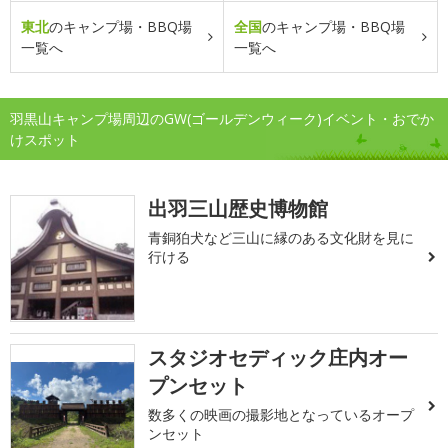
東北
のキャンプ場・BBQ場
全国
のキャンプ場・BBQ場
一覧へ
一覧へ
羽黒山キャンプ場周辺のGW(ゴールデンウィーク)イベント・おでか
けスポット
出羽三山歴史博物館
青銅狛犬など三山に縁のある文化財を見に
行ける
スタジオセディック庄内オー
プンセット
数多くの映画の撮影地となっているオープ
ンセット