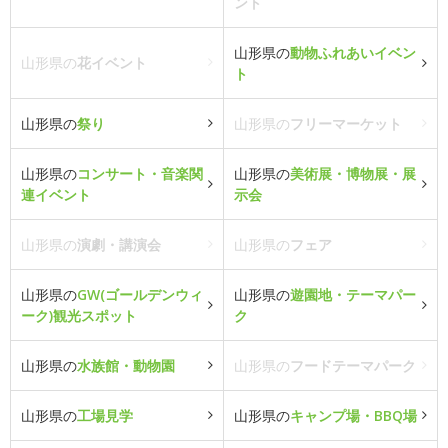
ント
山形県の
動物ふれあいイベン
山形県の
花イベント
ト
山形県の
祭り
山形県の
フリーマーケット
山形県の
コンサート・音楽関
山形県の
美術展・博物展・展
連イベント
示会
山形県の
演劇・講演会
山形県の
フェア
山形県の
GW(ゴールデンウィ
山形県の
遊園地・テーマパー
ーク)観光スポット
ク
山形県の
水族館・動物園
山形県の
フードテーマパーク
山形県の
工場見学
山形県の
キャンプ場・BBQ場