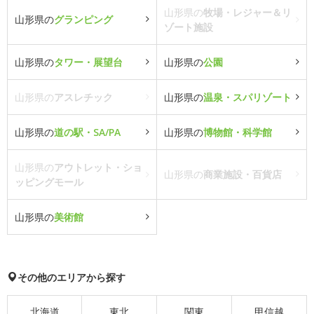
山形県の
牧場・レジャー＆リ
山形県の
グランピング
ゾート施設
山形県の
タワー・展望台
山形県の
公園
山形県の
アスレチック
山形県の
温泉・スパリゾート
山形県の
道の駅・SA/PA
山形県の
博物館・科学館
山形県の
アウトレット・ショ
山形県の
商業施設・百貨店
ッピングモール
山形県の
美術館
その他のエリアから探す
北海道
東北
関東
甲信越