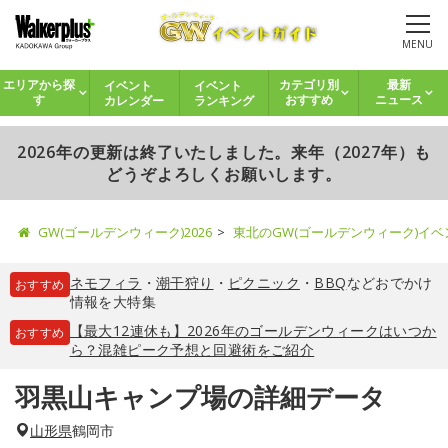
MENU
イベント
イベント
エリアから探
カテゴリ別
最新
カレンダー
ランキング
す
おすすめ
ニュース
2026年の更新は終了いたしました。来年（2027年）も
どうぞよろしくお願いします。
GW(ゴールデンウィーク)2026
東北のGW(ゴールデンウィーク)イ
ネモフィラ
・
潮干狩り
・
ピクニック
・
BBQ
などおでかけ
おすすめ
情報を大特集
【最大12連休も】2026年のゴールデンウィークはいつか
おすすめ
ら？混雑ピーク予想と回避術をご紹介
羽黒山キャンプ場の詳細データ
山形県
鶴岡市