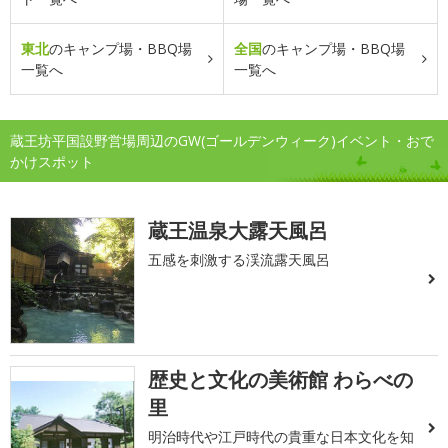
東北
のキャンプ場・BBQ場
全国
のキャンプ場・BBQ場
一覧へ
一覧へ
蔵王坊平国設野営場周辺のGW(ゴールデンウィーク)イベント・おで
かけスポット
蔵王温泉大露天風呂
五感を刺激する渓流露天風呂
歴史と文化の美術館 わらべの
里
明治時代や江戸時代の貴重な日本文化を知