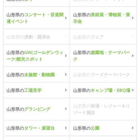
山形県の
コンサート・音楽関
山形県の
美術展・博物展・展
連イベント
示会
山形県の
演劇・講演会
山形県の
フェア
山形県の
GW(ゴールデンウィ
山形県の
遊園地・テーマパー
ーク)観光スポット
ク
山形県の
水族館・動物園
山形県の
フードテーマパーク
山形県の
工場見学
山形県の
キャンプ場・BBQ場
山形県の
牧場・レジャー＆リ
山形県の
グランピング
ゾート施設
山形県の
タワー・展望台
山形県の
公園