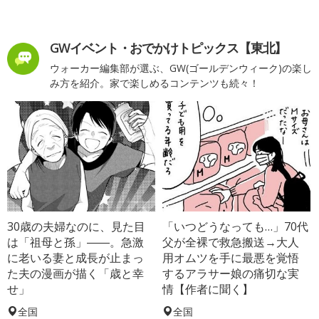
GWイベント・おでかけトピックス【東北】
ウォーカー編集部が選ぶ、GW(ゴールデンウィーク)の楽し
み方を紹介。家で楽しめるコンテンツも続々！
30歳の夫婦なのに、見た目
「いつどうなっても…」70代
は「祖母と孫」――。急激
父が全裸で救急搬送→大人
に老いる妻と成長が止まっ
用オムツを手に最悪を覚悟
た夫の漫画が描く「歳と幸
するアラサー娘の痛切な実
せ」
情【作者に聞く】
全国
全国