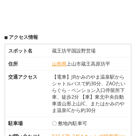
アクセス情報
スポット名
蔵王坊平国設野営場
住所
山形県
上山市蔵王高原坊平
交通アクセス
【電車】JRかみのやま温泉駅から
シャトルバスで約30分、ZAOたい
らぐら・ペンション入口停留所下
車、徒歩2分 【車】東北中央自動
車道山形上山IC、またはかみのや
ま温泉ICから約30分
駐車場
〇 敷地内駐車可