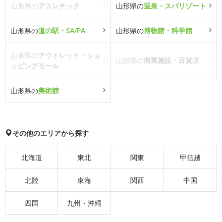
山形県の
アスレチック
山形県の
温泉・スパリゾート
山形県の
道の駅・SA/PA
山形県の
博物館・科学館
山形県の
アウトレット・ショ
山形県の
商業施設・百貨店
ッピングモール
山形県の
美術館
その他のエリアから探す
北海道
東北
関東
甲信越
北陸
東海
関西
中国
四国
九州・沖縄