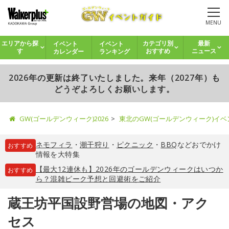
MENU
イベント
イベント
エリアから探
カテゴリ別
最新
カレンダー
ランキング
す
おすすめ
ニュース
2026年の更新は終了いたしました。来年（2027年）も
どうぞよろしくお願いします。
GW(ゴールデンウィーク)2026
東北のGW(ゴールデンウィーク)イ
ネモフィラ
・
潮干狩り
・
ピクニック
・
BBQ
などおでかけ
おすすめ
情報を大特集
【最大12連休も】2026年のゴールデンウィークはいつか
おすすめ
ら？混雑ピーク予想と回避術をご紹介
蔵王坊平国設野営場の地図・アク
セス