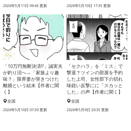
2026年5月11日 09:43 更新
2026年5月10日 17:35 更新
「10万円無断決済!?」誠実夫
「セクハラ」を「ミス」で
が釣り沼へ→「家族より趣
撃退？ツインの部屋を予約
味？」限界妻が突きつけた
した上司、女性部下の切れ
離婚という結末【作者に聞
味鋭い反撃にに「スカッと
く】
した」の声【作者に聞く】
全国
全国
2026年5月10日 07:30 更新
2026年5月9日 20:35 更新