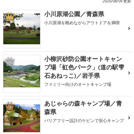
2026/08/09 更新
小川原湖公園／青森県
1
小川原湖を眺めながらアウトドアを満喫
小柳沢砂防公園オートキャン
2
プ場「虹色パーク」(道の駅雫
石あねっこ)／岩手県
ファミリー向けのオートキャンプ場
あじゃらの森キャンプ場／青
3
森県
バリアフリー設計のケビンで安心キャンプ