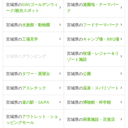
宮城県の
GW(ゴールデンウィ
宮城県の
遊園地・テーマパー
ーク)観光スポット
ク
宮城県の
水族館・動物園
宮城県の
フードテーマパーク
宮城県の
工場見学
宮城県の
キャンプ場・BBQ場
宮城県の
牧場・レジャー＆リ
宮城県の
グランピング
ゾート施設
宮城県の
タワー・展望台
宮城県の
公園
宮城県の
アスレチック
宮城県の
温泉・スパリゾート
宮城県の
道の駅・SA/PA
宮城県の
博物館・科学館
宮城県の
アウトレット・ショ
宮城県の
商業施設・百貨店
ッピングモール