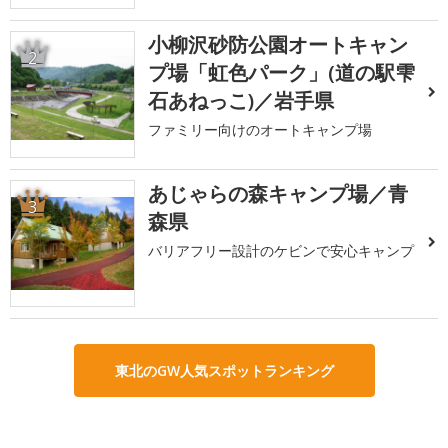
小柳沢砂防公園オートキャン
2
プ場「虹色パーク」(道の駅雫
石あねっこ)／岩手県
ファミリー向けのオートキャンプ場
あじゃらの森キャンプ場／青
3
森県
バリアフリー設計のケビンで安心キャンプ
東北のGW人気スポットランキング