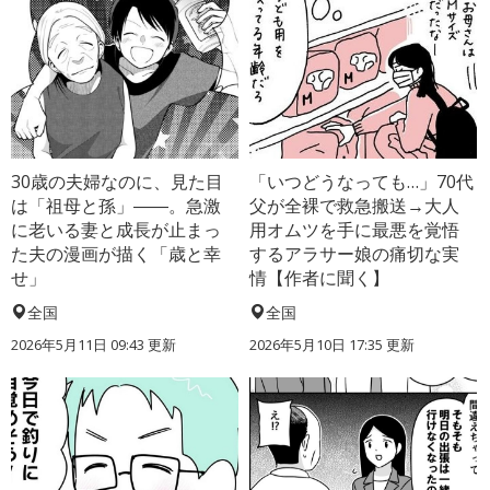
30歳の夫婦なのに、見た目
「いつどうなっても…」70代
は「祖母と孫」――。急激
父が全裸で救急搬送→大人
に老いる妻と成長が止まっ
用オムツを手に最悪を覚悟
た夫の漫画が描く「歳と幸
するアラサー娘の痛切な実
せ」
情【作者に聞く】
全国
全国
2026年5月11日 09:43 更新
2026年5月10日 17:35 更新