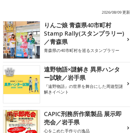
2026/08/09 更新
りんご娘 青森県40市町村
1
Stamp Rally(スタンプラリー)
／青森県
青森県の40市町村を巡るスタンプラリー
遠野物語×謎解き 異界ハンタ
2
ー試験／岩手県
『遠野物語』の世界を舞台にした周遊型謎
解きイベント
CAPIC刑務所作業製品 展示即
3
売会／岩手県
心をこめた手作りの逸品