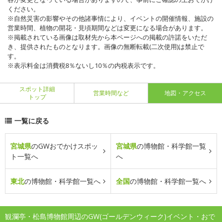
ください。
※自然災害の影響やその他諸事情により、イベントの開催情報、施設の
営業時間、植物の開花・見頃期間などは変更になる場合があります。
※掲載されている画像は取材先から本ページへの掲載の許諾をいただ
き、提供されたものとなります。画像の無断転載(二次使用)は禁止で
す。
※表示料金は消費税8％ないし10％の内税表示です。
スポット詳細
営業時間など
地図・アクセス
トップ
一覧に戻る
宮城県
のGWおでかけスポッ
宮城県
の博物館・科学館一覧
ト一覧へ
へ
東北
の博物館・科学館一覧へ
全国
の博物館・科学館一覧へ
観瀾亭・松島博物館周辺のGW(ゴールデンウィーク)イベント・おで