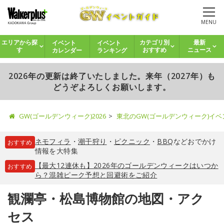
MENU
イベント
イベント
エリアから探
カテゴリ別
最新
カレンダー
ランキング
す
おすすめ
ニュース
2026年の更新は終了いたしました。来年（2027年）も
どうぞよろしくお願いします。
GW(ゴールデンウィーク)2026
東北のGW(ゴールデンウィーク)イ
ネモフィラ
・
潮干狩り
・
ピクニック
・
BBQ
などおでかけ
おすすめ
情報を大特集
【最大12連休も】2026年のゴールデンウィークはいつか
おすすめ
ら？混雑ピーク予想と回避術をご紹介
観瀾亭・松島博物館の地図・アク
セス