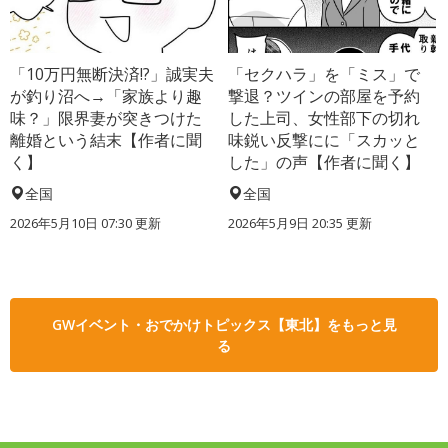
「10万円無断決済!?」誠実夫
「セクハラ」を「ミス」で
が釣り沼へ→「家族より趣
撃退？ツインの部屋を予約
味？」限界妻が突きつけた
した上司、女性部下の切れ
離婚という結末【作者に聞
味鋭い反撃にに「スカッと
く】
した」の声【作者に聞く】
全国
全国
2026年5月10日 07:30 更新
2026年5月9日 20:35 更新
GWイベント・おでかけトピックス【東北】をもっと見
る