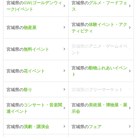
宮城県の
GW(ゴールデンウィ
宮城県の
グルメ・フードフェ
ーク)イベント
ス
宮城県の
体験イベント・アク
宮城県の
物産展
ティビティ
宮城県の
アニメ・ゲームイベ
宮城県の
無料イベント
ント
宮城県の
動物ふれあいイベン
宮城県の
花イベント
ト
宮城県の
祭り
宮城県の
フリーマーケット
宮城県の
コンサート・音楽関
宮城県の
美術展・博物展・展
連イベント
示会
宮城県の
演劇・講演会
宮城県の
フェア