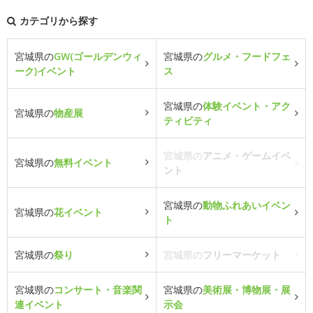
カテゴリから探す
宮城県の
GW(ゴールデンウィ
宮城県の
グルメ・フードフェ
ーク)イベント
ス
宮城県の
体験イベント・アク
宮城県の
物産展
ティビティ
宮城県の
アニメ・ゲームイベ
宮城県の
無料イベント
ント
宮城県の
動物ふれあいイベン
宮城県の
花イベント
ト
宮城県の
祭り
宮城県の
フリーマーケット
宮城県の
コンサート・音楽関
宮城県の
美術展・博物展・展
連イベント
示会