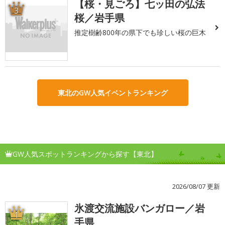
【桜・見ごろ】七ッ田の弘法
3
桜／岩手県
推定樹齢800年の県下でも珍しい桜の巨木
東北のGW人気イベントランキング
GW人気スポットランキングから探す【東北】
2026/08/07 更新
氷渡交流施設バンガロー／岩
1
手県