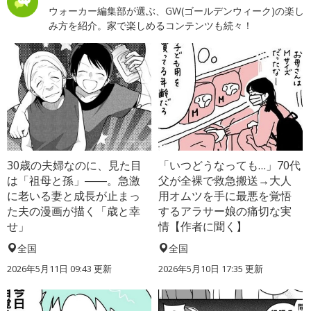
ウォーカー編集部が選ぶ、GW(ゴールデンウィーク)の楽し
み方を紹介。家で楽しめるコンテンツも続々！
30歳の夫婦なのに、見た目
「いつどうなっても…」70代
は「祖母と孫」――。急激
父が全裸で救急搬送→大人
に老いる妻と成長が止まっ
用オムツを手に最悪を覚悟
た夫の漫画が描く「歳と幸
するアラサー娘の痛切な実
せ」
情【作者に聞く】
全国
全国
2026年5月11日 09:43 更新
2026年5月10日 17:35 更新