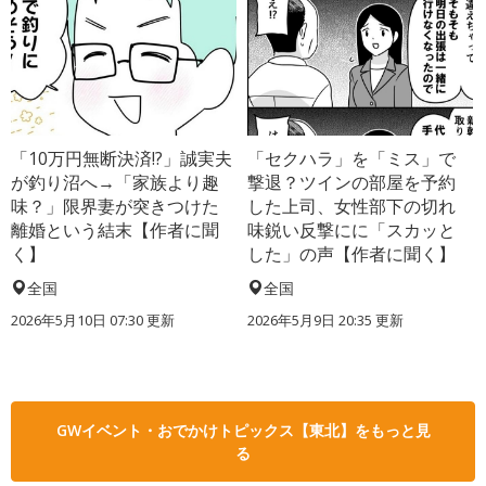
「10万円無断決済!?」誠実夫
「セクハラ」を「ミス」で
が釣り沼へ→「家族より趣
撃退？ツインの部屋を予約
味？」限界妻が突きつけた
した上司、女性部下の切れ
離婚という結末【作者に聞
味鋭い反撃にに「スカッと
く】
した」の声【作者に聞く】
全国
全国
2026年5月10日 07:30 更新
2026年5月9日 20:35 更新
GWイベント・おでかけトピックス【東北】をもっと見
る