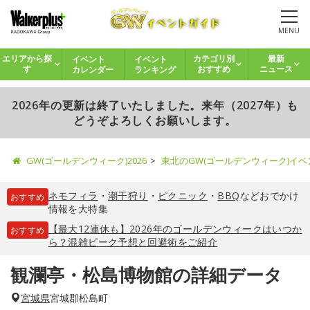
MENU
イベント
イベント
エリアから探
カテゴリ別
最新
カレンダー
ランキング
す
おすすめ
ニュース
2026年の更新は終了いたしました。来年（2027年）も
どうぞよろしくお願いします。
GW(ゴールデンウィーク)2026
東北のGW(ゴールデンウィーク)イ
ネモフィラ
・
潮干狩り
・
ピクニック
・
BBQ
などおでかけ
おすすめ
情報を大特集
【最大12連休も】2026年のゴールデンウィークはいつか
おすすめ
ら？混雑ピーク予想と回避術をご紹介
観瀾亭・松島博物館の詳細データ
宮城県
宮城郡松島町