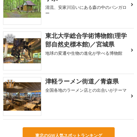
清流、安家川沿いにある森の中のバンガロ
ー
東北大学総合学術博物館(理学
2
部自然史標本館)／宮城県
地球の変遷や生物の進化が学べる博物館
津軽ラーメン街道／青森県
3
全国各地のラーメン店との出合いがテーマ
東北のGW人気スポットランキング