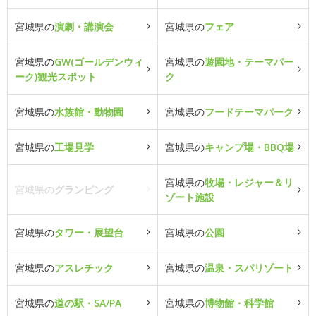
宮城県の
演劇・講演会
宮城県の
フェア
宮城県の
GW(ゴールデンウィ
宮城県の
遊園地・テーマパー
ーク)観光スポット
ク
宮城県の
水族館・動物園
宮城県の
フードテーマパーク
宮城県の
工場見学
宮城県の
キャンプ場・BBQ場
宮城県の
牧場・レジャー＆リ
宮城県の
グランピング
ゾート施設
宮城県の
タワー・展望台
宮城県の
公園
宮城県の
アスレチック
宮城県の
温泉・スパリゾート
宮城県の
道の駅・SA/PA
宮城県の
博物館・科学館