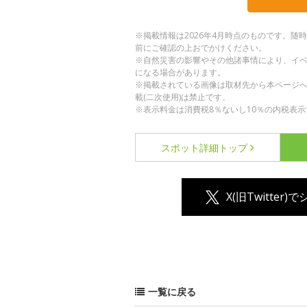
※掲載情報は2026年4月時点のものです。
前にご確認の上おでかけください。
※自然災害の影響やその他諸事情により、イ
になる場合があります。
※掲載されている画像は取材先から本ページ
載(二次使用)は禁止です。
※表示料金は消費税8％ないし10％の内税表示
スポット詳細
トップ
X(旧Twitter)
一覧に戻る