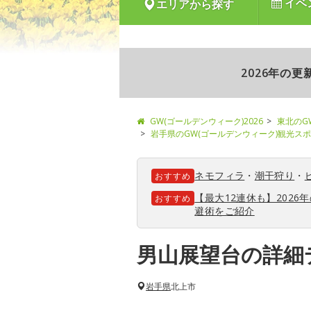
イベ
エリアから探す
2026年の
GW(ゴールデンウィーク)2026
東北のG
岩手県のGW(ゴールデンウィーク)観光ス
ネモフィラ
・
潮干狩り
・
おすすめ
【最大12連休も】202
おすすめ
避術をご紹介
男山展望台の詳細
岩手県
北上市