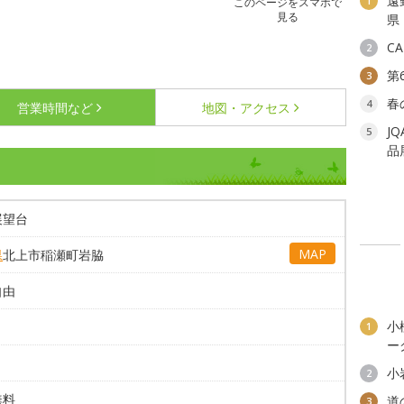
遠
1
このページをスマホで
見る
県
C
2
第
3
春
4
営業時間など
地図・アクセス
J
5
品
展望台
MAP
県
北上市稲瀬町岩脇
自由
小
1
ー
小
2
無料
道
3