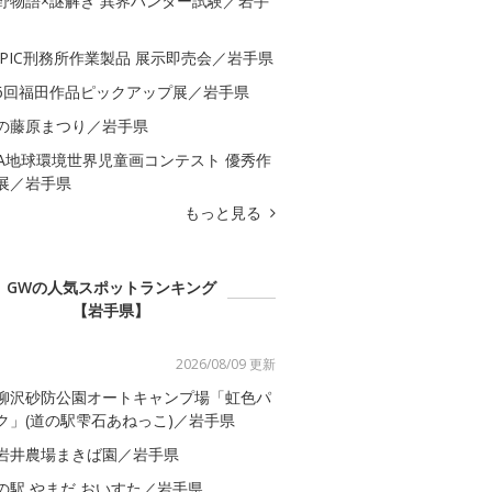
野物語×謎解き 異界ハンター試験／岩手
APIC刑務所作業製品 展示即売会／岩手県
6回福田作品ピックアップ展／岩手県
の藤原まつり／岩手県
QA地球環境世界児童画コンテスト 優秀作
展／岩手県
もっと見る
GWの人気スポットランキング
【岩手県】
2026/08/09 更新
柳沢砂防公園オートキャンプ場「虹色パ
ク」(道の駅雫石あねっこ)／岩手県
岩井農場まきば園／岩手県
の駅 やまだ おいすた／岩手県