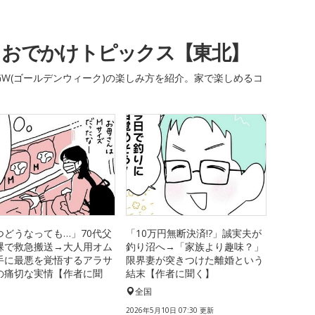
・おでかけトピックス【東北】
W(ゴールデンウィーク)の楽しみ方を紹介。家で楽しめるコ
つどうなっても…」70代父
「10万円無断決済!?」誠実夫が
裸で救急搬送→大人用オム
釣り沼へ→「家族より趣味？」
手に最悪を覚悟するアラサ
限界妻が突きつけた離婚という
の痛切な実情【作者に聞
結末【作者に聞く】
全国
国
2026年5月10日 07:30 更新