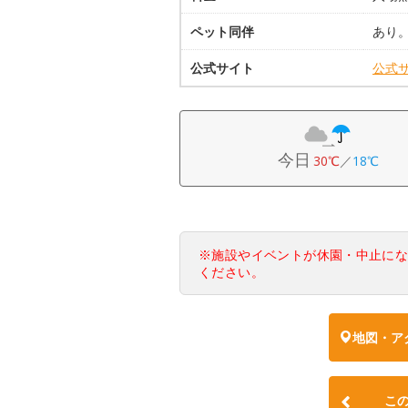
ペット同伴
あり
公式サイト
公式
今日
30℃
／
18℃
※施設やイベントが休園・中止に
ください。
地図・ア
こ