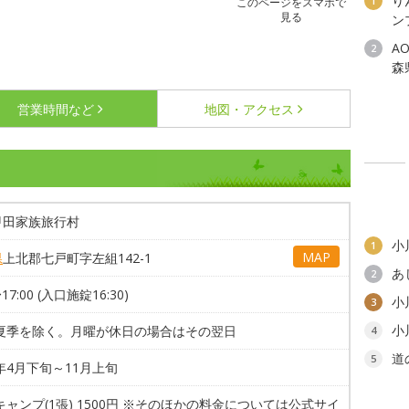
り
1
このページをスマホで
見る
ン
A
2
森
営業時間など
地図・アクセス
甲田家族旅行村
小
1
MAP
県
上北郡七戸町字左組142-1
あ
2
〜17:00 (入口施錠16:30)
小
3
小
 夏季を除く。月曜が休日の場合はその翌日
4
道
5
6年4月下旬～11月上旬
キャンプ(1張) 1500円 ※そのほかの料金については公式サイ