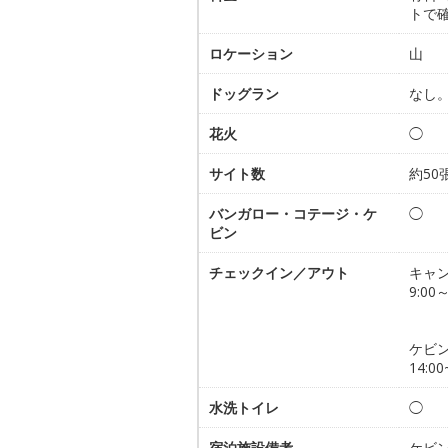
トで
ロケーション
山
ドッグラン
なし
花火
◯
サイト数
約50
バンガロー・コテージ・ケ
◯
ビン
チェックイン／アウト
キャ
9:00
ケビ
14:00
水洗トイレ
◯
宿泊施設備考
ケビン