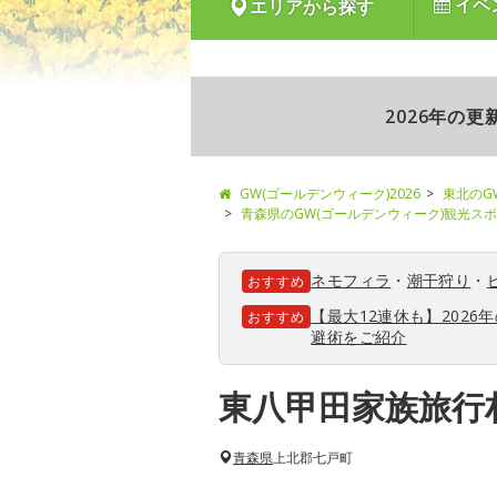
イベ
エリアから探す
2026年の
GW(ゴールデンウィーク)2026
東北のG
青森県のGW(ゴールデンウィーク)観光ス
ネモフィラ
・
潮干狩り
・
おすすめ
【最大12連休も】202
おすすめ
避術をご紹介
東八甲田家族旅行
青森県
上北郡七戸町