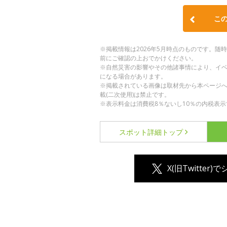
こ
※掲載情報は2026年5月時点のものです。
前にご確認の上おでかけください。
※自然災害の影響やその他諸事情により、イ
になる場合があります。
※掲載されている画像は取材先から本ページ
載(二次使用)は禁止です。
※表示料金は消費税8％ないし10％の内税表示
スポット詳細
トップ
X(旧Twitter)