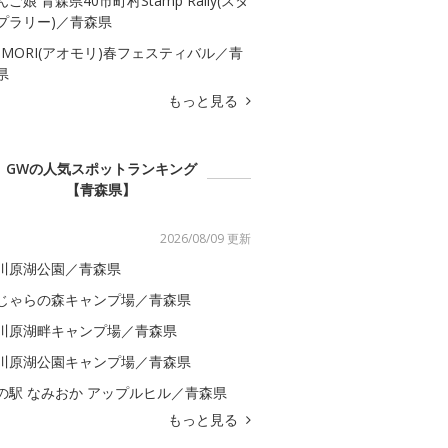
んご娘 青森県40市町村Stamp Rally(スタ
プラリー)／青森県
OMORI(アオモリ)春フェスティバル／青
県
もっと見る
GWの人気スポットランキング
【青森県】
2026/08/09 更新
川原湖公園／青森県
じゃらの森キャンプ場／青森県
川原湖畔キャンプ場／青森県
川原湖公園キャンプ場／青森県
の駅 なみおか アップルヒル／青森県
もっと見る