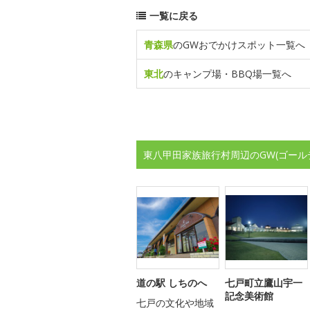
一覧に戻る
青森県
のGWおでかけスポット一覧へ
東北
のキャンプ場・BBQ場一覧へ
東八甲田家族旅行村周辺のGW(ゴール
道の駅 しちのへ
七戸町立鷹山宇一
記念美術館
七戸の文化や地域