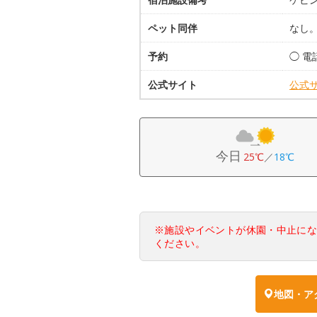
ペット同伴
なし
予約
◯ 電
公式サイト
公式
今日
25℃
／
18℃
※施設やイベントが休園・中止に
ください。
地図・ア