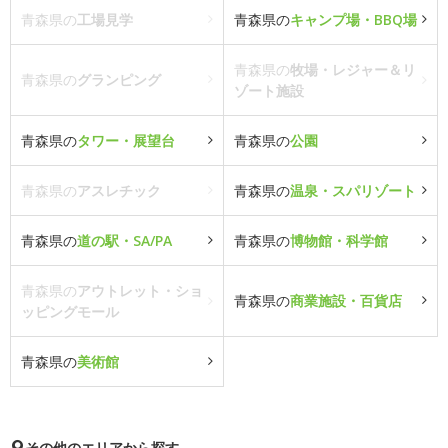
青森県の
工場見学
青森県の
キャンプ場・BBQ場
青森県の
牧場・レジャー＆リ
青森県の
グランピング
ゾート施設
青森県の
タワー・展望台
青森県の
公園
青森県の
アスレチック
青森県の
温泉・スパリゾート
青森県の
道の駅・SA/PA
青森県の
博物館・科学館
青森県の
アウトレット・ショ
青森県の
商業施設・百貨店
ッピングモール
青森県の
美術館
その他のエリアから探す