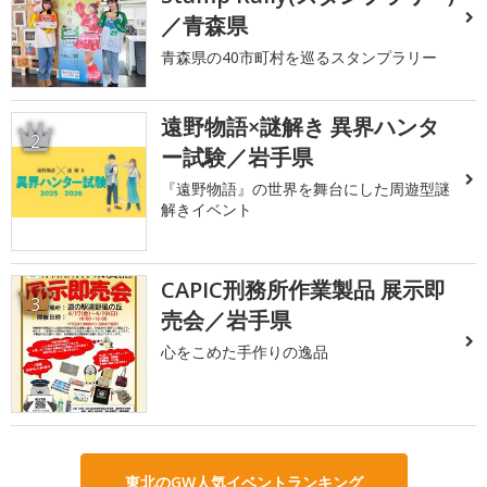
／青森県
青森県の40市町村を巡るスタンプラリー
遠野物語×謎解き 異界ハンタ
2
ー試験／岩手県
『遠野物語』の世界を舞台にした周遊型謎
解きイベント
CAPIC刑務所作業製品 展示即
3
売会／岩手県
心をこめた手作りの逸品
東北のGW人気イベントランキング