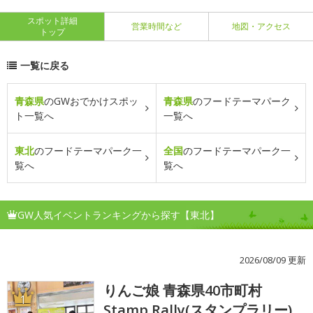
スポット詳細
営業時間など
地図・アクセス
トップ
一覧に戻る
青森県
のGWおでかけスポッ
青森県
のフードテーマパーク
ト一覧へ
一覧へ
東北
のフードテーマパーク一
全国
のフードテーマパーク一
覧へ
覧へ
GW人気イベントランキングから探す【東北】
2026/08/09 更新
りんご娘 青森県40市町村
1
Stamp Rally(スタンプラリー)