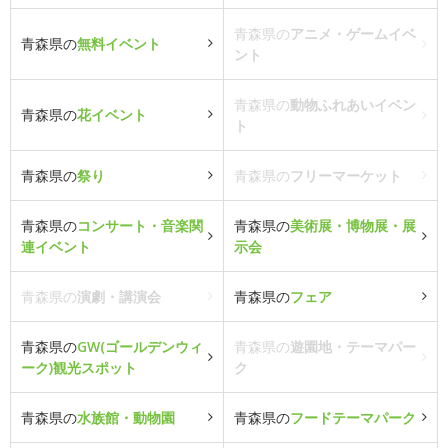
青森県の
アニメ・ゲームイベ
青森県の
無料イベント
ント
青森県の
動物ふれあいイベン
青森県の
花イベント
ト
青森県の
祭り
青森県の
フリーマーケット
青森県の
コンサート・音楽関
青森県の
美術展・博物展・展
連イベント
示会
青森県の
演劇・講演会
青森県の
フェア
青森県の
GW(ゴールデンウィ
青森県の
遊園地・テーマパー
ーク)観光スポット
ク
青森県の
水族館・動物園
青森県の
フードテーマパーク