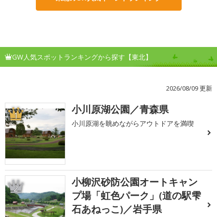
GW人気スポットランキングから探す【東北】
2026/08/09 更新
小川原湖公園／青森県
1
小川原湖を眺めながらアウトドアを満喫
小柳沢砂防公園オートキャン
2
プ場「虹色パーク」(道の駅雫
石あねっこ)／岩手県