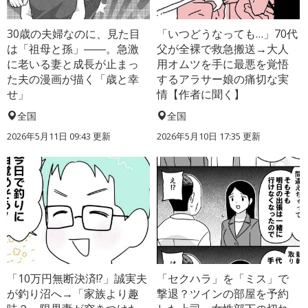
30歳の夫婦なのに、見た目
「いつどうなっても…」70代
は「祖母と孫」――。急激
父が全裸で救急搬送→大人
に老いる妻と成長が止まっ
用オムツを手に最悪を覚悟
た夫の漫画が描く「歳と幸
するアラサー娘の痛切な実
せ」
情【作者に聞く】
全国
全国
2026年5月11日 09:43 更新
2026年5月10日 17:35 更新
「10万円無断決済!?」誠実夫
「セクハラ」を「ミス」で
が釣り沼へ→「家族より趣
撃退？ツインの部屋を予約