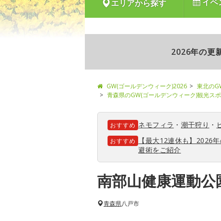
イベ
エリアから探す
2026年の
GW(ゴールデンウィーク)2026
東北のG
青森県のGW(ゴールデンウィーク)観光ス
ネモフィラ
・
潮干狩り
・
おすすめ
【最大12連休も】202
おすすめ
避術をご紹介
南部山健康運動公
青森県
八戸市