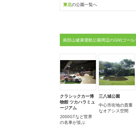
東北
の公園一覧へ
南部山健康運動公園周辺のGW(ゴール
クラシックカー博
三八城公園
物館 ツカハラミュ
中心市街地の貴重
ージアム
なオアシス空間
2000GTなど世界
の名車が並ぶ