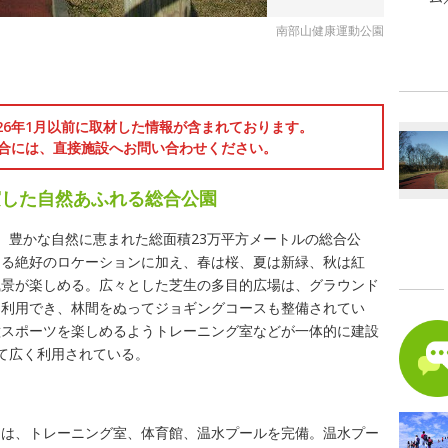
南部山健康運動公園
ス
026年1月以前に取材した情報が含まれております。
合には、直接施設へお問い合わせください。
実した自然あふれる総合公園
、豊かな自然に恵まれた総面積23万平方メートルの総合公
きる絶好のロケーションに加え、春は桜、夏は新緑、秋は紅
風景が楽しめる。広々とした芝生の多目的広場は、グラウンド
に利用でき、林間をぬってジョギングコースも整備されてい
種スポーツを楽しめるようトレーニング室などが一体的に建設
て広く利用されている。
ーは、トレーニング室、体育館、温水プールを完備。温水プー