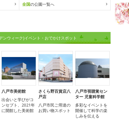
全国
の公園一覧へ
デンウィーク)イベント・おでかけスポット
八戸市美術館
さくら野百貨店八
八戸市視聴覚セン
戸店
ター 児童科学館
出会いと学びがコ
ンセプト、2021年
八戸市民ご用達の
多彩なイベントを
に開館した美術館
お買い物スポット
開催して科学の楽
しみを伝える