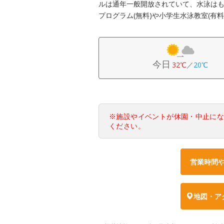
ルは通年一般開放されていて、水泳は
プログラム(無料)や小学生水泳教室(有
今日
32℃
／
20℃
※施設やイベントが休園・中止に
ください。
営業時間
地図・ア