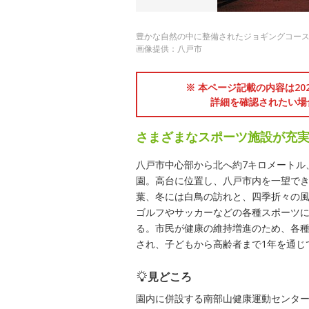
豊かな自然の中に整備されたジョギングコー
画像提供：八戸市
※ 本ページ記載の内容は2
詳細を確認されたい場
さまざまなスポーツ施設が充
八戸市中心部から北へ約7キロメートル
園。高台に位置し、八戸市内を一望で
葉、冬には白鳥の訪れと、四季折々の
ゴルフやサッカーなどの各種スポーツ
る。市民が健康の維持増進のため、各
され、子どもから高齢者まで1年を通じ
見どころ
園内に併設する南部山健康運動センタ