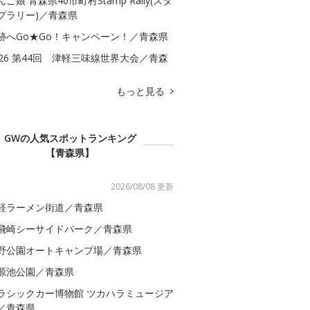
んご娘 青森県40市町村Stamp Rally(スタ
プラリー)／青森県
跡へGo★Go！キャンペーン！／青森県
026 第44回 津軽三味線世界大会／青森
もっと見る
GWの人気スポットランキング
【青森県】
2026/08/08 更新
軽ラーメン街道／青森県
飛崎シーサイドパーク／青森県
野公園オートキャンプ場／青森県
源池公園／青森県
ラシックカー博物館 ツカハラミュージア
／青森県