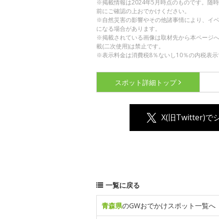
※掲載情報は2024年5月時点のものです。
前にご確認の上おでかけください。
※自然災害の影響やその他諸事情により、イ
になる場合があります。
※掲載されている画像は取材先から本ページ
載(二次使用)は禁止です。
※表示料金は消費税8％ないし10％の内税表示
スポット詳細
トップ
X(旧Twitter)
一覧に戻る
青森県
のGWおでかけスポット一覧へ