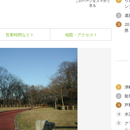
り
1
このページをスマホで
見る
ン
遺
2
2
3
県
営業時間など
地図・アクセス
津
1
龍
2
芦
3
水
4
ク
5
ム