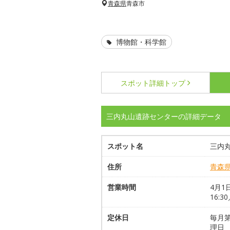
青森県
青森市
博物館・科学館
スポット詳細
トップ
三内丸山遺跡センターの詳細データ
スポット名
三内
住所
青森
営業時間
4月1
16:3
定休日
毎月第
理日