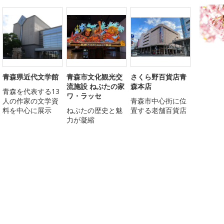
青森県近代文学館
青森市文化観光交
さくら野百貨店青
流施設 ねぶたの家
森本店
青森を代表する13
ワ・ラッセ
人の作家の文学資
青森市中心街に位
料を中心に展示
ねぶたの歴史と魅
置する老舗百貨店
力が凝縮