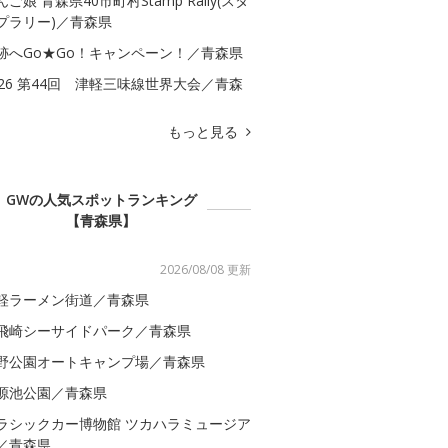
んご娘 青森県40市町村Stamp Rally(スタ
プラリー)／青森県
跡へGo★Go！キャンペーン！／青森県
026 第44回 津軽三味線世界大会／青森
もっと見る
GWの人気スポットランキング
【青森県】
2026/08/08 更新
軽ラーメン街道／青森県
飛崎シーサイドパーク／青森県
野公園オートキャンプ場／青森県
源池公園／青森県
ラシックカー博物館 ツカハラミュージア
／青森県