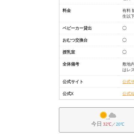
料金
有料 
生以
ベビーカー貸出
◯
おむつ交換台
◯
授乳室
◯
全体備考
敷地
はレ
公式サイト
公式
公式X
公式
今日
32℃
／
20℃