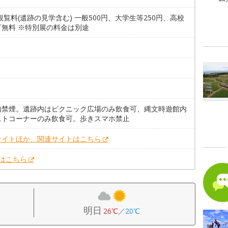
観覧料(遺跡の見学含む) 一般500円、大学生等250円、高校
下無料 ※特別展の料金は別途
内禁煙。遺跡内はピクニック広場のみ飲食可、縄文時遊館内
ストコーナーのみ飲食可。歩きスマホ禁止
サイトほか、関連サイトはこちら
Xはこちら
明日
26℃
／
20℃