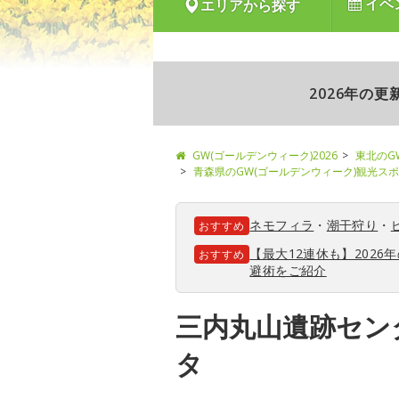
イベ
エリアから探す
2026年の
GW(ゴールデンウィーク)2026
東北のG
青森県のGW(ゴールデンウィーク)観光ス
ネモフィラ
・
潮干狩り
・
おすすめ
【最大12連休も】202
おすすめ
避術をご紹介
三内丸山遺跡セン
タ