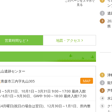
り
1
このページをスマホで
見る
ン
遺
2
2
3
県
営業時間など
地図・アクセス
丸山遺跡センター
津
1
MAP
県
青森市三内字丸山305
龍
2
芦
3
日～5月31日、10月1日～3月31日 9:00～17:00 最終入館
0／6月1日～9月30日、GW中 9:00～18:00 最終入館17:30
水
4
4月曜日(祝日の場合は翌日)、12月30日～1月1日、所内整
ク
5
ム