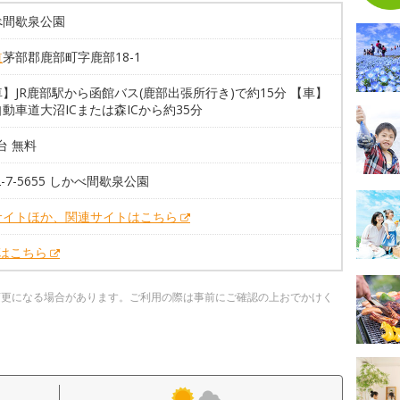
べ間歇泉公園
道
茅部郡鹿部町字鹿部18-1
】JR鹿部駅から函館バス(鹿部出張所行き)で約15分 【車】
動車道大沼ICまたは森ICから約35分
5台 無料
72-7-5655 しかべ間歇泉公園
サイトほか、関連サイトはこちら
Xはこちら
変更になる場合があります。ご利用の際は事前にご確認の上おでかけく