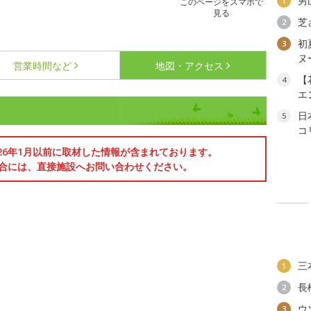
男
1
このページをスマホで
見る
芝
2
初
3
ヌ
営業時間など
地図・アクセス
【
4
エ
日
5
コ
026年1月以前に取材した情報が含まれております。
合には、直接施設へお問い合わせください。
三
1
長
2
ウ
3