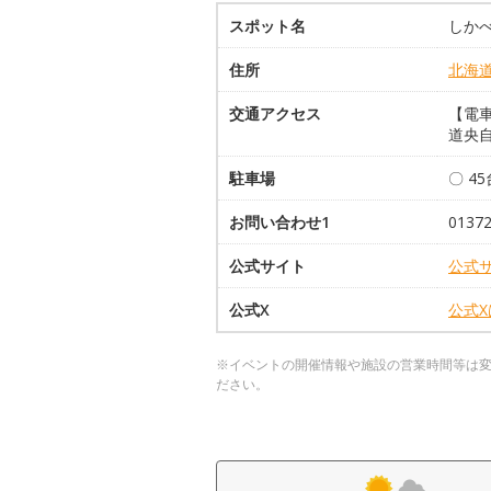
スポット名
しか
住所
北海
交通アクセス
【電車
道央自
駐車場
〇 4
お問い合わせ1
013
公式サイト
公式
公式X
公式
※イベントの開催情報や施設の営業時間等は
ださい。