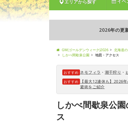
イベ
エリアから探す
2026年の
GW(ゴールデンウィーク)2026
北海道の
しかべ間歇泉公園
地図・アクセス
ネモフィラ
・
潮干狩り
・
おすすめ
【最大12連休も】202
おすすめ
避術をご紹介
しかべ間歇泉公園
ス