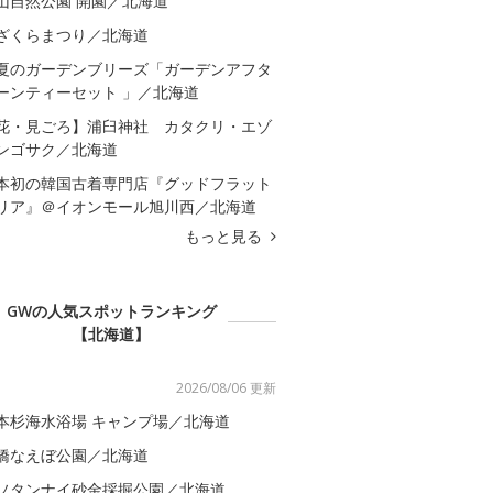
山自然公園 開園／北海道
ざくらまつり／北海道
夏のガーデンブリーズ「ガーデンアフタ
ーンティーセット 」／北海道
花・見ごろ】浦臼神社 カタクリ・エゾ
ンゴサク／北海道
本初の韓国古着専門店『グッドフラット
リア』＠イオンモール旭川西／北海道
もっと見る
GWの人気スポットランキング
【北海道】
2026/08/06 更新
本杉海水浴場 キャンプ場／北海道
橋なえぼ公園／北海道
ソタンナイ砂金採掘公園／北海道