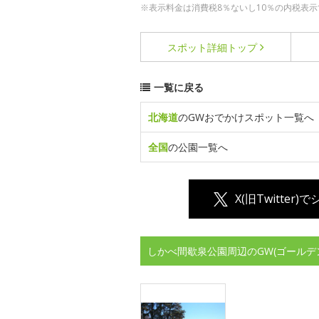
※表示料金は消費税8％ないし10％の内税表示
スポット詳細
トップ
一覧に戻る
北海道
のGWおでかけスポット一覧へ
全国
の公園一覧へ
X(旧Twitter)
しかべ間歇泉公園周辺のGW(ゴールデ