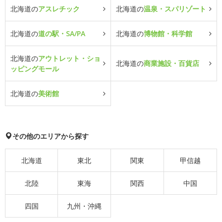
北海道の
アスレチック
北海道の
温泉・スパリゾート
北海道の
道の駅・SA/PA
北海道の
博物館・科学館
北海道の
アウトレット・ショ
北海道の
商業施設・百貨店
ッピングモール
北海道の
美術館
その他のエリアから探す
北海道
東北
関東
甲信越
北陸
東海
関西
中国
四国
九州・沖縄