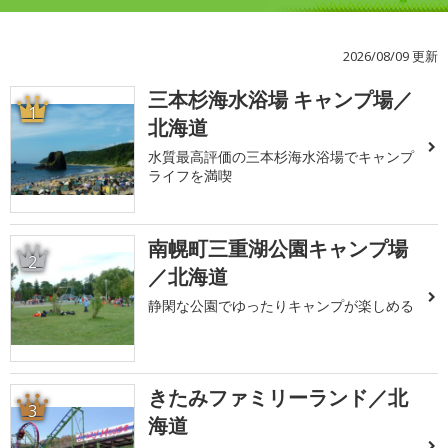
2026/08/09 更新
三本杉海水浴場 キャンプ場／
1
北海道
水質最高評価の三本杉海水浴場でキャンプ
ライフを満喫
南幌町三重湖公園キャンプ場
2
／北海道
静閑な公園でゆったりキャンプが楽しめる
きたみファミリーランド／北
3
海道