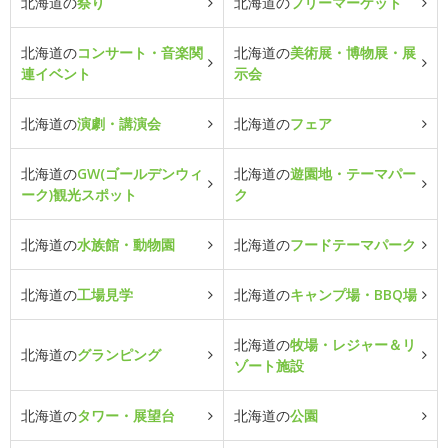
北海道の
祭り
北海道の
フリーマーケット
北海道の
コンサート・音楽関
北海道の
美術展・博物展・展
連イベント
示会
北海道の
演劇・講演会
北海道の
フェア
北海道の
GW(ゴールデンウィ
北海道の
遊園地・テーマパー
ーク)観光スポット
ク
北海道の
水族館・動物園
北海道の
フードテーマパーク
北海道の
工場見学
北海道の
キャンプ場・BBQ場
北海道の
牧場・レジャー＆リ
北海道の
グランピング
ゾート施設
北海道の
タワー・展望台
北海道の
公園