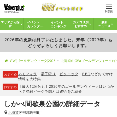
MENU
イベント
イベント
エリアから探
カテゴリ別
最新
カレンダー
ランキング
す
おすすめ
ニュース
2026年の更新は終了いたしました。来年（2027年）も
どうぞよろしくお願いします。
GW(ゴールデンウィーク)2026
北海道のGW(ゴールデンウィーク)
ネモフィラ
・
潮干狩り
・
ピクニック
・
BBQ
などおでかけ
おすすめ
情報を大特集
【最大12連休も】2026年のゴールデンウィークはいつか
おすすめ
ら？混雑ピーク予想と回避術をご紹介
しかべ間歇泉公園の詳細データ
北海道
茅部郡鹿部町