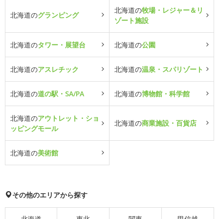
北海道の
牧場・レジャー＆リ
北海道の
グランピング
ゾート施設
北海道の
タワー・展望台
北海道の
公園
北海道の
アスレチック
北海道の
温泉・スパリゾート
北海道の
道の駅・SA/PA
北海道の
博物館・科学館
北海道の
アウトレット・ショ
北海道の
商業施設・百貨店
ッピングモール
北海道の
美術館
その他のエリアから探す
北海道
東北
関東
甲信越