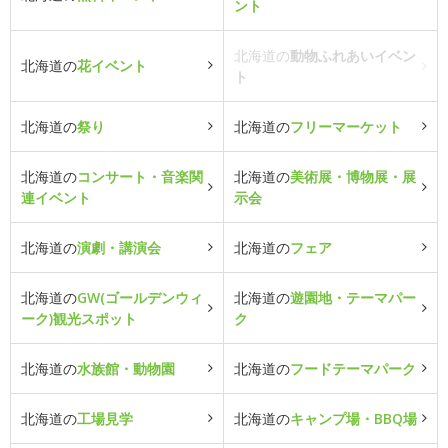
ント
北海道の
動物ふれあいイベン
北海道の
花イベント
ト
北海道の
祭り
北海道の
フリーマーケット
北海道の
コンサート・音楽関
北海道の
美術展・博物展・展
連イベント
示会
北海道の
演劇・講演会
北海道の
フェア
北海道の
GW(ゴールデンウィ
北海道の
遊園地・テーマパー
ーク)観光スポット
ク
北海道の
水族館・動物園
北海道の
フードテーマパーク
北海道の
工場見学
北海道の
キャンプ場・BBQ場