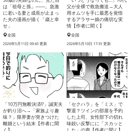
30歳の夫婦なのに、見た目
「いつどうなっても…」70代
は「祖母と孫」――。急激
父が全裸で救急搬送→大人
に老いる妻と成長が止まっ
用オムツを手に最悪を覚悟
た夫の漫画が描く「歳と幸
するアラサー娘の痛切な実
せ」
情【作者に聞く】
全国
全国
2026年5月11日 09:43 更新
2026年5月10日 17:35 更新
「10万円無断決済!?」誠実夫
「セクハラ」を「ミス」で
が釣り沼へ→「家族より趣
撃退？ツインの部屋を予約
味？」限界妻が突きつけた
した上司、女性部下の切れ
離婚という結末【作者に聞
味鋭い反撃にに「スカッと
く】
した」の声【作者に聞く】