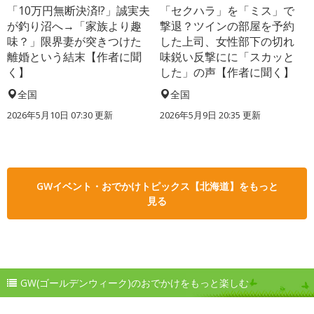
「10万円無断決済!?」誠実夫
「セクハラ」を「ミス」で
が釣り沼へ→「家族より趣
撃退？ツインの部屋を予約
味？」限界妻が突きつけた
した上司、女性部下の切れ
離婚という結末【作者に聞
味鋭い反撃にに「スカッと
く】
した」の声【作者に聞く】
全国
全国
2026年5月10日 07:30 更新
2026年5月9日 20:35 更新
GWイベント・おでかけトピックス【北海道】をもっと
見る
GW(ゴールデンウィーク)のおでかけをもっと楽しむ