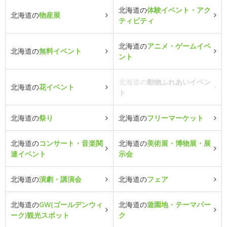
北海道の
体験イベント・アク
北海道の
物産展
ティビティ
北海道の
アニメ・ゲームイベ
北海道の
無料イベント
ント
北海道の
動物ふれあいイベン
北海道の
花イベント
ト
北海道の
祭り
北海道の
フリーマーケット
北海道の
コンサート・音楽関
北海道の
美術展・博物展・展
連イベント
示会
北海道の
演劇・講演会
北海道の
フェア
北海道の
GW(ゴールデンウィ
北海道の
遊園地・テーマパー
ーク)観光スポット
ク