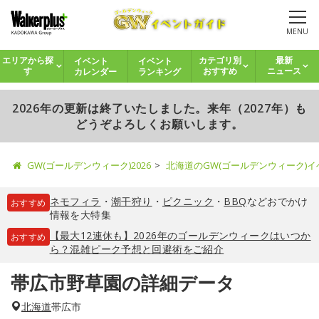
MENU
イベント
イベント
エリアから探
カテゴリ別
最新
カレンダー
ランキング
す
おすすめ
ニュース
2026年の更新は終了いたしました。来年（2027年）も
どうぞよろしくお願いします。
GW(ゴールデンウィーク)2026
北海道のGW(ゴールデンウィーク)
ネモフィラ
・
潮干狩り
・
ピクニック
・
BBQ
などおでかけ
おすすめ
情報を大特集
【最大12連休も】2026年のゴールデンウィークはいつか
おすすめ
ら？混雑ピーク予想と回避術をご紹介
帯広市野草園の詳細データ
北海道
帯広市