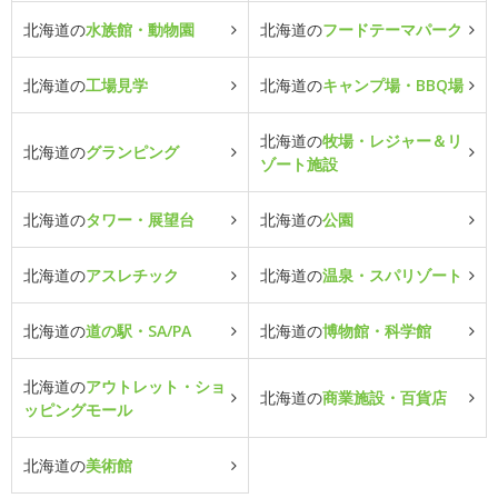
北海道の
水族館・動物園
北海道の
フードテーマパーク
北海道の
工場見学
北海道の
キャンプ場・BBQ場
北海道の
牧場・レジャー＆リ
北海道の
グランピング
ゾート施設
北海道の
タワー・展望台
北海道の
公園
北海道の
アスレチック
北海道の
温泉・スパリゾート
北海道の
道の駅・SA/PA
北海道の
博物館・科学館
北海道の
アウトレット・ショ
北海道の
商業施設・百貨店
ッピングモール
北海道の
美術館