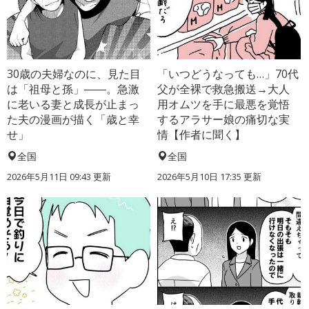
30歳の夫婦なのに、見た目
「いつどうなっても…」70代
は「祖母と孫」――。急激
父が全裸で救急搬送→大人
に老いる妻と成長が止まっ
用オムツを手に最悪を覚悟
た夫の漫画が描く「歳と幸
するアラサー娘の痛切な実
せ」
情【作者に聞く】
全国
全国
2026年5月11日 09:43 更新
2026年5月10日 17:35 更新