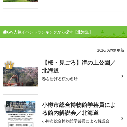
GW人気イベントランキングから探す【北海道】
2026/08/09 更新
【桜・見ごろ】滝の上公園／
1
北海道
春を告げる桜の名所
小樽市総合博物館学芸員によ
2
る館内解説会／北海道
小樽市総合博物館学芸員による解説会