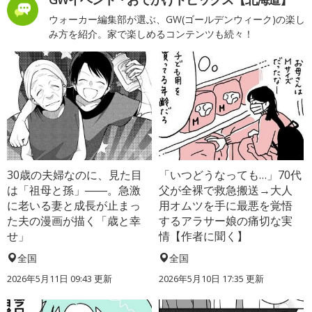
ウォーカー編集部が選ぶ、GW(ゴールデンウィーク)の楽し
み方を紹介。家で楽しめるコンテンツも続々！
30歳の夫婦なのに、見た目
「いつどうなっても…」70代
は「祖母と孫」――。急激
父が全裸で救急搬送→大人
に老いる妻と成長が止まっ
用オムツを手に最悪を覚悟
た夫の漫画が描く「歳と幸
するアラサー娘の痛切な実
せ」
情【作者に聞く】
全国
全国
2026年5月11日 09:43 更新
2026年5月10日 17:35 更新