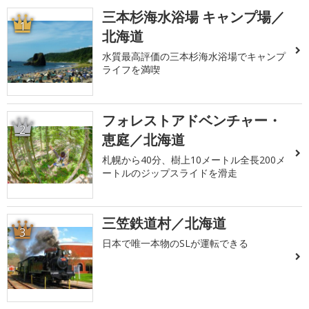
三本杉海水浴場 キャンプ場／
1
北海道
水質最高評価の三本杉海水浴場でキャンプ
ライフを満喫
フォレストアドベンチャー・
2
恵庭／北海道
札幌から40分、樹上10メートル全長200メ
ートルのジップスライドを滑走
三笠鉄道村／北海道
3
日本で唯一本物のSLが運転できる