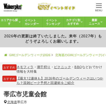
MENU
イベント
イベント
エリアから探
カテゴリ別
最新
カレンダー
ランキング
す
おすすめ
ニュース
2026年の更新は終了いたしました。来年（2027年）も
どうぞよろしくお願いします。
GW(ゴールデンウィーク)2026
北海道のGW(ゴールデンウィーク)
ネモフィラ
・
潮干狩り
・
ピクニック
・
BBQ
などおでかけ
おすすめ
情報を大特集
【最大12連休も】2026年のゴールデンウィークはいつか
おすすめ
ら？混雑ピーク予想と回避術をご紹介
帯広市児童会館
北海道
帯広市