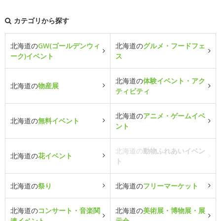
カテゴリから探す
北海道の
GW(ゴールデンウィ
北海道の
グルメ・フードフェ
ーク)イベント
ス
北海道の
体験イベント・アク
北海道の
物産展
ティビティ
北海道の
アニメ・ゲームイベ
北海道の
無料イベント
ント
北海道の
動物ふれあいイベン
北海道の
花イベント
ト
北海道の
祭り
北海道の
フリーマーケット
北海道の
コンサート・音楽関
北海道の
美術展・博物展・展
連イベント
示会