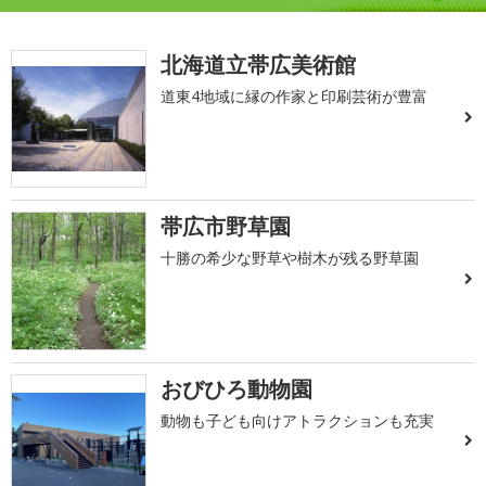
北海道立帯広美術館
道東4地域に縁の作家と印刷芸術が豊富
帯広市野草園
十勝の希少な野草や樹木が残る野草園
おびひろ動物園
動物も子ども向けアトラクションも充実