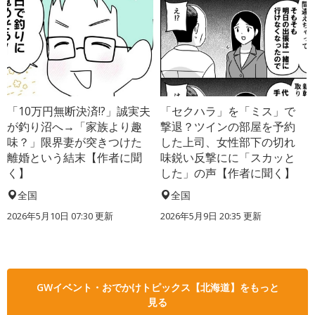
「10万円無断決済!?」誠実夫
「セクハラ」を「ミス」で
が釣り沼へ→「家族より趣
撃退？ツインの部屋を予約
味？」限界妻が突きつけた
した上司、女性部下の切れ
離婚という結末【作者に聞
味鋭い反撃にに「スカッと
く】
した」の声【作者に聞く】
全国
全国
2026年5月10日 07:30 更新
2026年5月9日 20:35 更新
GWイベント・おでかけトピックス【北海道】をもっと
見る