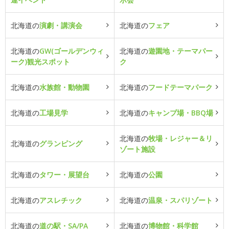
北海道の
演劇・講演会
北海道の
フェア
北海道の
GW(ゴールデンウィ
北海道の
遊園地・テーマパー
ーク)観光スポット
ク
北海道の
水族館・動物園
北海道の
フードテーマパーク
北海道の
工場見学
北海道の
キャンプ場・BBQ場
北海道の
牧場・レジャー＆リ
北海道の
グランピング
ゾート施設
北海道の
タワー・展望台
北海道の
公園
北海道の
アスレチック
北海道の
温泉・スパリゾート
北海道の
道の駅・SA/PA
北海道の
博物館・科学館