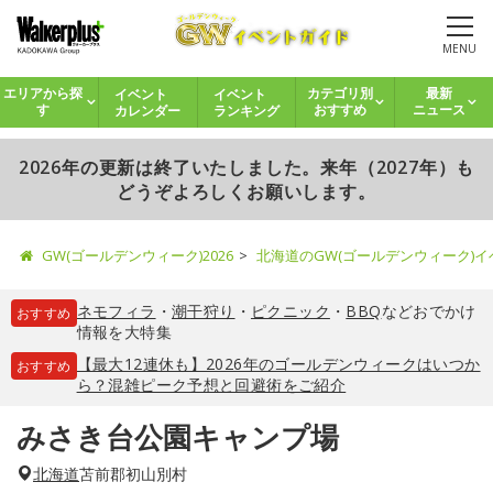
MENU
イベント
イベント
エリアから探
カテゴリ別
最新
カレンダー
ランキング
す
おすすめ
ニュース
2026年の更新は終了いたしました。来年（2027年）も
どうぞよろしくお願いします。
GW(ゴールデンウィーク)2026
北海道のGW(ゴールデンウィーク)
ネモフィラ
・
潮干狩り
・
ピクニック
・
BBQ
などおでかけ
おすすめ
情報を大特集
【最大12連休も】2026年のゴールデンウィークはいつか
おすすめ
ら？混雑ピーク予想と回避術をご紹介
みさき台公園キャンプ場
北海道
苫前郡初山別村