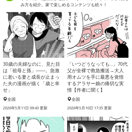
み方を紹介。家で楽しめるコンテンツも続々！
30歳の夫婦なのに、見た目
「いつどうなっても…」70代
は「祖母と孫」――。急激
父が全裸で救急搬送→大人
に老いる妻と成長が止まっ
用オムツを手に最悪を覚悟
た夫の漫画が描く「歳と幸
するアラサー娘の痛切な実
せ」
情【作者に聞く】
全国
全国
2026年5月11日 09:43 更新
2026年5月10日 17:35 更新