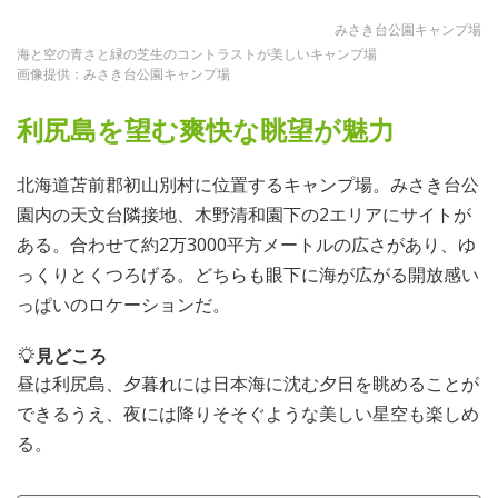
みさき台公園キャンプ場
海と空の青さと緑の芝生のコントラストが美しいキャンプ場
画像提供：みさき台公園キャンプ場
利尻島を望む爽快な眺望が魅力
北海道苫前郡初山別村に位置するキャンプ場。みさき台公
園内の天文台隣接地、木野清和園下の2エリアにサイトが
ある。合わせて約2万3000平方メートルの広さがあり、ゆ
っくりとくつろげる。どちらも眼下に海が広がる開放感い
っぱいのロケーションだ。
見どころ
昼は利尻島、夕暮れには日本海に沈む夕日を眺めることが
できるうえ、夜には降りそそぐような美しい星空も楽しめ
る。