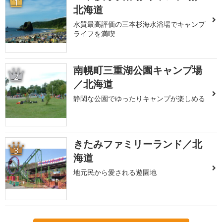
1
北海道
水質最高評価の三本杉海水浴場でキャンプ
ライフを満喫
南幌町三重湖公園キャンプ場
2
／北海道
静閑な公園でゆったりキャンプが楽しめる
きたみファミリーランド／北
3
海道
地元民から愛される遊園地