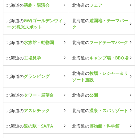
北海道の
演劇・講演会
北海道の
フェア
北海道の
GW(ゴールデンウィ
北海道の
遊園地・テーマパー
ーク)観光スポット
ク
北海道の
水族館・動物園
北海道の
フードテーマパーク
北海道の
工場見学
北海道の
キャンプ場・BBQ場
北海道の
牧場・レジャー＆リ
北海道の
グランピング
ゾート施設
北海道の
タワー・展望台
北海道の
公園
北海道の
アスレチック
北海道の
温泉・スパリゾート
北海道の
道の駅・SA/PA
北海道の
博物館・科学館