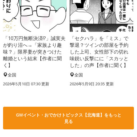
「10万円無断決済!?」誠実夫
「セクハラ」を「ミス」で
が釣り沼へ→「家族より趣
撃退？ツインの部屋を予約
味？」限界妻が突きつけた
した上司、女性部下の切れ
離婚という結末【作者に聞
味鋭い反撃にに「スカッと
く】
した」の声【作者に聞く】
全国
全国
2026年5月10日 07:30 更新
2026年5月9日 20:35 更新
GWイベント・おでかけトピックス【北海道】をもっと
見る