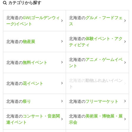
カテゴリから探す
北海道の
GW(ゴールデンウィ
北海道の
グルメ・フードフェ
ーク)イベント
ス
北海道の
体験イベント・アク
北海道の
物産展
ティビティ
北海道の
アニメ・ゲームイベ
北海道の
無料イベント
ント
北海道の
動物ふれあいイベン
北海道の
花イベント
ト
北海道の
祭り
北海道の
フリーマーケット
北海道の
コンサート・音楽関
北海道の
美術展・博物展・展
連イベント
示会