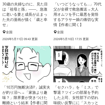
30歳の夫婦なのに、見た目
「いつどうなっても…」70代
は「祖母と孫」――。急激
父が全裸で救急搬送→大人
に老いる妻と成長が止まっ
用オムツを手に最悪を覚悟
た夫の漫画が描く「歳と幸
するアラサー娘の痛切な実
せ」
情【作者に聞く】
全国
全国
2026年5月11日 09:43 更新
2026年5月10日 17:35 更新
「10万円無断決済!?」誠実夫
「セクハラ」を「ミス」で
が釣り沼へ→「家族より趣
撃退？ツインの部屋を予約
味？」限界妻が突きつけた
した上司、女性部下の切れ
離婚という結末【作者に聞
味鋭い反撃にに「スカッと