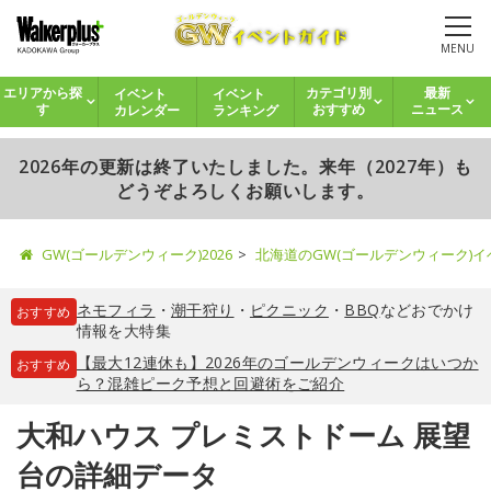
MENU
イベント
イベント
エリアから探
カテゴリ別
最新
カレンダー
ランキング
す
おすすめ
ニュース
2026年の更新は終了いたしました。来年（2027年）も
どうぞよろしくお願いします。
GW(ゴールデンウィーク)2026
北海道のGW(ゴールデンウィーク)
ネモフィラ
・
潮干狩り
・
ピクニック
・
BBQ
などおでかけ
おすすめ
情報を大特集
【最大12連休も】2026年のゴールデンウィークはいつか
おすすめ
ら？混雑ピーク予想と回避術をご紹介
大和ハウス プレミストドーム 展望
台の詳細データ