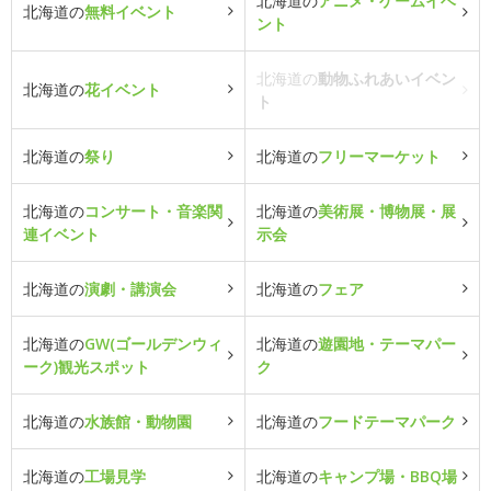
北海道の
アニメ・ゲームイベ
北海道の
無料イベント
ント
北海道の
動物ふれあいイベン
北海道の
花イベント
ト
北海道の
祭り
北海道の
フリーマーケット
北海道の
コンサート・音楽関
北海道の
美術展・博物展・展
連イベント
示会
北海道の
演劇・講演会
北海道の
フェア
北海道の
GW(ゴールデンウィ
北海道の
遊園地・テーマパー
ーク)観光スポット
ク
北海道の
水族館・動物園
北海道の
フードテーマパーク
北海道の
工場見学
北海道の
キャンプ場・BBQ場