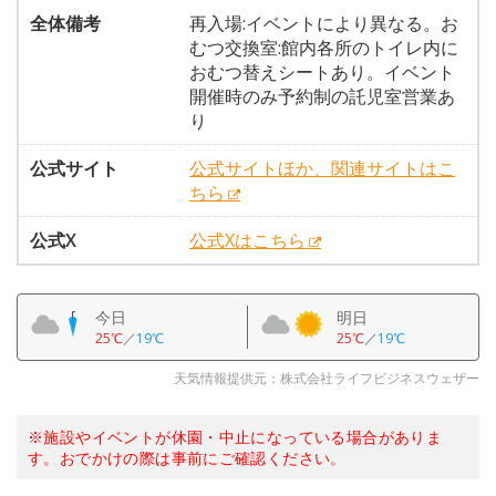
全体備考
再入場:イベントにより異なる。お
むつ交換室:館内各所のトイレ内に
おむつ替えシートあり。イベント
開催時のみ予約制の託児室営業あ
り
公式サイト
公式サイトほか、関連サイトはこ
ちら
公式X
公式Xはこちら
今日
明日
25℃
／
19℃
25℃
／
19℃
天気情報提供元：株式会社ライフビジネスウェザー
※施設やイベントが休園・中止になっている場合がありま
す。おでかけの際は事前にご確認ください。