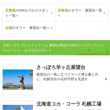
北海道
のGWおでかけスポッ
北海道
のタワー・展望台一覧
ト一覧へ
へ
全国
のタワー・展望台一覧へ
大和ハウス プレミストドーム 展望台周辺のGW(ゴールデンウィー
ク)イベント・おでかけスポット
さっぽろ羊ヶ丘展望台
展望台の一角に立つクラーク博士像と共
に、札幌市街や石狩平野を見渡す
北海道コカ・コーラ 札幌工場