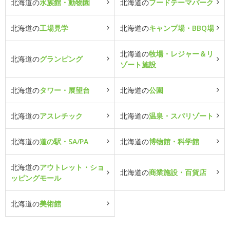
北海道の
水族館・動物園
北海道の
フードテーマパーク
北海道の
工場見学
北海道の
キャンプ場・BBQ場
北海道の
牧場・レジャー＆リ
北海道の
グランピング
ゾート施設
北海道の
タワー・展望台
北海道の
公園
北海道の
アスレチック
北海道の
温泉・スパリゾート
北海道の
道の駅・SA/PA
北海道の
博物館・科学館
北海道の
アウトレット・ショ
北海道の
商業施設・百貨店
ッピングモール
北海道の
美術館