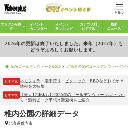
MENU
イベント
イベント
エリアから探
カテゴリ別
最新
カレンダー
ランキング
す
おすすめ
ニュース
2026年の更新は終了いたしました。来年（2027年）も
どうぞよろしくお願いします。
GW(ゴールデンウィーク)2026
北海道のGW(ゴールデンウィーク)
ネモフィラ
・
潮干狩り
・
ピクニック
・
BBQ
などおでかけ
おすすめ
情報を大特集
【最大12連休も】2026年のゴールデンウィークはいつか
おすすめ
ら？混雑ピーク予想と回避術をご紹介
稚内公園の詳細データ
北海道
稚内市