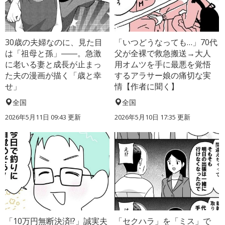
30歳の夫婦なのに、見た目
「いつどうなっても…」70代
は「祖母と孫」――。急激
父が全裸で救急搬送→大人
に老いる妻と成長が止まっ
用オムツを手に最悪を覚悟
た夫の漫画が描く「歳と幸
するアラサー娘の痛切な実
せ」
情【作者に聞く】
全国
全国
2026年5月11日 09:43 更新
2026年5月10日 17:35 更新
「10万円無断決済!?」誠実夫
「セクハラ」を「ミス」で