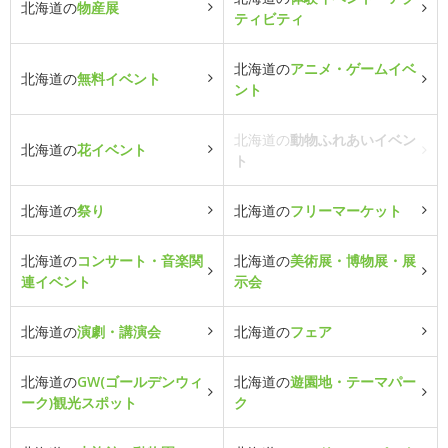
北海道の
物産展
ティビティ
北海道の
アニメ・ゲームイベ
北海道の
無料イベント
ント
北海道の
動物ふれあいイベン
北海道の
花イベント
ト
北海道の
祭り
北海道の
フリーマーケット
北海道の
コンサート・音楽関
北海道の
美術展・博物展・展
連イベント
示会
北海道の
演劇・講演会
北海道の
フェア
北海道の
GW(ゴールデンウィ
北海道の
遊園地・テーマパー
ーク)観光スポット
ク