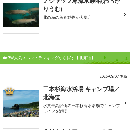
ノシャップ寒流水族館(わっか
りうむ)
北の海の魚＆動物が大集合
GW人気スポットランキングから探す【北海道】
2026/08/07 更新
三本杉海水浴場 キャンプ場／
1
北海道
水質最高評価の三本杉海水浴場でキャンプ
ライフを満喫