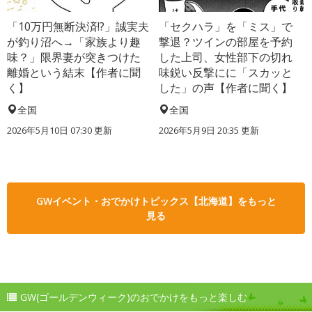
「10万円無断決済!?」誠実夫
「セクハラ」を「ミス」で
が釣り沼へ→「家族より趣
撃退？ツインの部屋を予約
味？」限界妻が突きつけた
した上司、女性部下の切れ
離婚という結末【作者に聞
味鋭い反撃にに「スカッと
く】
した」の声【作者に聞く】
全国
全国
2026年5月10日 07:30 更新
2026年5月9日 20:35 更新
GWイベント・おでかけトピックス【北海道】をもっと
見る
GW(ゴールデンウィーク)のおでかけをもっと楽しむ