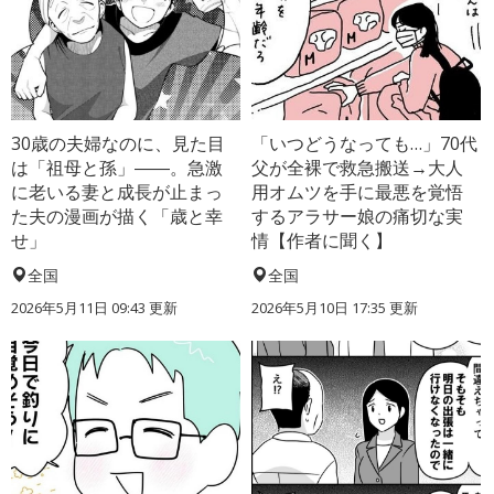
30歳の夫婦なのに、見た目
「いつどうなっても…」70代
は「祖母と孫」――。急激
父が全裸で救急搬送→大人
に老いる妻と成長が止まっ
用オムツを手に最悪を覚悟
た夫の漫画が描く「歳と幸
するアラサー娘の痛切な実
せ」
情【作者に聞く】
全国
全国
2026年5月11日 09:43 更新
2026年5月10日 17:35 更新