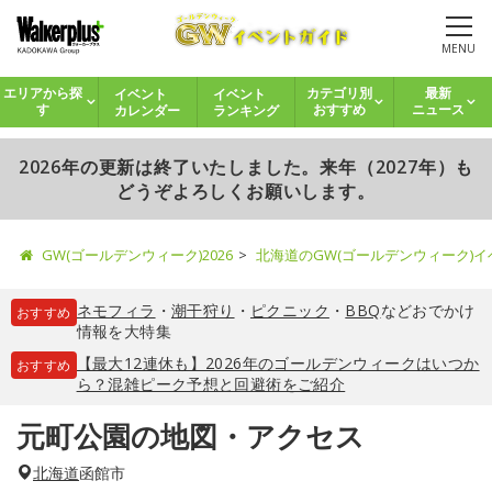
MENU
イベント
イベント
エリアから探
カテゴリ別
最新
カレンダー
ランキング
す
おすすめ
ニュース
2026年の更新は終了いたしました。来年（2027年）も
どうぞよろしくお願いします。
GW(ゴールデンウィーク)2026
北海道のGW(ゴールデンウィーク)
ネモフィラ
・
潮干狩り
・
ピクニック
・
BBQ
などおでかけ
おすすめ
情報を大特集
【最大12連休も】2026年のゴールデンウィークはいつか
おすすめ
ら？混雑ピーク予想と回避術をご紹介
元町公園の地図・アクセス
北海道
函館市