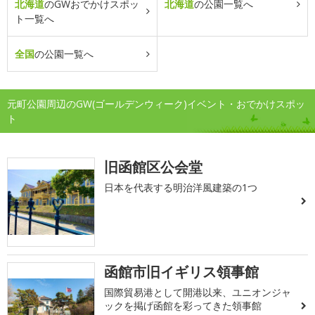
北海道
のGWおでかけスポッ
北海道
の公園一覧へ
ト一覧へ
全国
の公園一覧へ
元町公園周辺のGW(ゴールデンウィーク)イベント・おでかけスポッ
ト
旧函館区公会堂
日本を代表する明治洋風建築の1つ
函館市旧イギリス領事館
国際貿易港として開港以来、ユニオンジャ
ックを掲げ函館を彩ってきた領事館