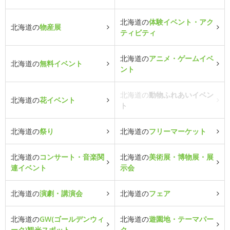
北海道の
体験イベント・アク
北海道の
物産展
ティビティ
北海道の
アニメ・ゲームイベ
北海道の
無料イベント
ント
北海道の
動物ふれあいイベン
北海道の
花イベント
ト
北海道の
祭り
北海道の
フリーマーケット
北海道の
コンサート・音楽関
北海道の
美術展・博物展・展
連イベント
示会
北海道の
演劇・講演会
北海道の
フェア
北海道の
GW(ゴールデンウィ
北海道の
遊園地・テーマパー
ーク)観光スポット
ク