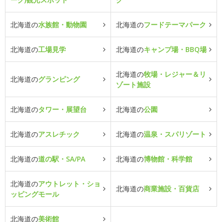
北海道の
水族館・動物園
北海道の
フードテーマパーク
北海道の
工場見学
北海道の
キャンプ場・BBQ場
北海道の
牧場・レジャー＆リ
北海道の
グランピング
ゾート施設
北海道の
タワー・展望台
北海道の
公園
北海道の
アスレチック
北海道の
温泉・スパリゾート
北海道の
道の駅・SA/PA
北海道の
博物館・科学館
北海道の
アウトレット・ショ
北海道の
商業施設・百貨店
ッピングモール
北海道の
美術館