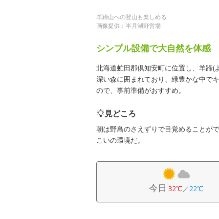
羊蹄山への登山も楽しめる
画像提供：半月湖野営場
シンプル設備で大自然を体感
北海道虻田郡倶知安町に位置し、羊蹄(
深い森に囲まれており、緑豊かな中で
ので、事前準備がおすすめ。
見どころ
朝は野鳥のさえずりで目覚めることが
こいの環境だ。
今日
32℃
／
22℃