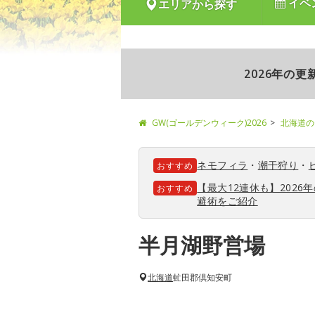
イベ
エリアから探す
2026年の
GW(ゴールデンウィーク)2026
北海道の
ネモフィラ
・
潮干狩り
・
おすすめ
【最大12連休も】202
おすすめ
避術をご紹介
半月湖野営場
北海道
虻田郡倶知安町