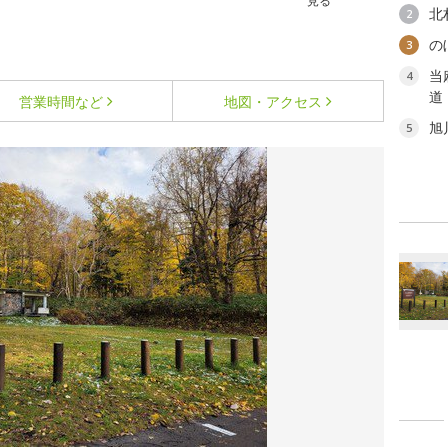
見る
北
2
の
3
当
4
道
営業時間など
地図・アクセス
旭
5