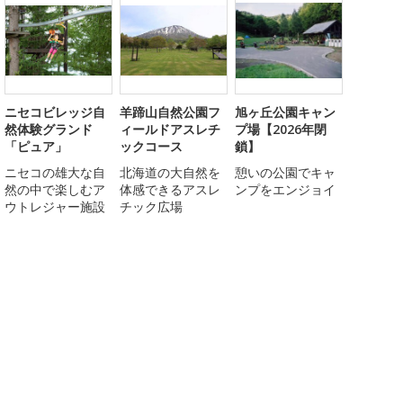
ニセコビレッジ自
羊蹄山自然公園フ
旭ヶ丘公園キャン
然体験グランド
ィールドアスレチ
プ場【2026年閉
「ピュア」
ックコース
鎖】
ニセコの雄大な自
北海道の大自然を
憩いの公園でキャ
然の中で楽しむア
体感できるアスレ
ンプをエンジョイ
ウトレジャー施設
チック広場