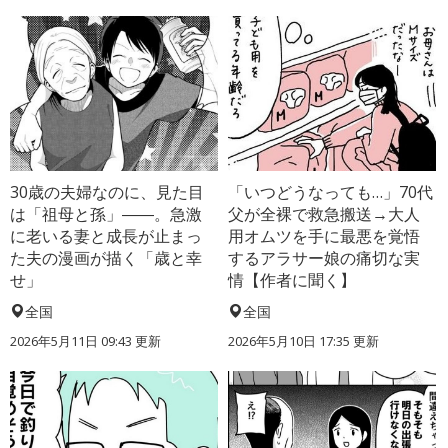
30歳の夫婦なのに、見た目
「いつどうなっても…」70代
は「祖母と孫」――。急激
父が全裸で救急搬送→大人
に老いる妻と成長が止まっ
用オムツを手に最悪を覚悟
た夫の漫画が描く「歳と幸
するアラサー娘の痛切な実
せ」
情【作者に聞く】
全国
全国
2026年5月11日 09:43 更新
2026年5月10日 17:35 更新