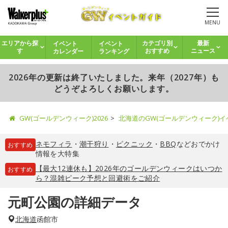
MENU
イベント
イベント
エリアから探
カテゴリ別
最新
カレンダー
ランキング
す
おすすめ
ニュース
2026年の更新は終了いたしました。来年（2027年）も
どうぞよろしくお願いします。
GW(ゴールデンウィーク)2026
北海道のGW(ゴールデンウィーク)
ネモフィラ
・
潮干狩り
・
ピクニック
・
BBQ
などおでかけ
おすすめ
情報を大特集
【最大12連休も】2026年のゴールデンウィークはいつか
おすすめ
ら？混雑ピーク予想と回避術をご紹介
元町公園の詳細データ
北海道
函館市