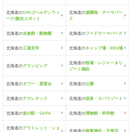
北海道の
GW(ゴールデンウィ
北海道の
遊園地・テーマパー
ーク)観光スポット
ク
北海道の
水族館・動物園
北海道の
フードテーマパーク
北海道の
工場見学
北海道の
キャンプ場・BBQ場
北海道の
牧場・レジャー＆リ
北海道の
グランピング
ゾート施設
北海道の
タワー・展望台
北海道の
公園
北海道の
アスレチック
北海道の
温泉・スパリゾート
北海道の
道の駅・SA/PA
北海道の
博物館・科学館
北海道の
アウトレット・ショ
北海道の
商業施設・百貨店