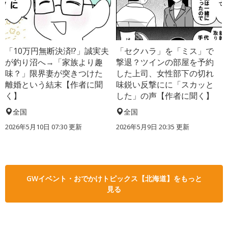
「10万円無断決済!?」誠実夫
「セクハラ」を「ミス」で
が釣り沼へ→「家族より趣
撃退？ツインの部屋を予約
味？」限界妻が突きつけた
した上司、女性部下の切れ
離婚という結末【作者に聞
味鋭い反撃にに「スカッと
く】
した」の声【作者に聞く】
全国
全国
2026年5月10日 07:30 更新
2026年5月9日 20:35 更新
GWイベント・おでかけトピックス【北海道】をもっと
見る