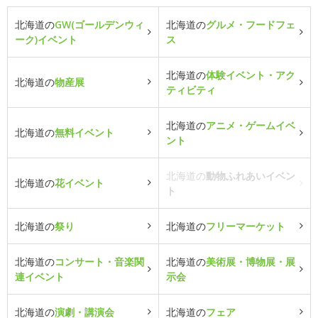
北海道の
GW(ゴールデンウィ
北海道の
グルメ・フードフェ
ーク)イベント
ス
北海道の
体験イベント・アク
北海道の
物産展
ティビティ
北海道の
アニメ・ゲームイベ
北海道の
無料イベント
ント
北海道の
動物ふれあいイベン
北海道の
花イベント
ト
北海道の
祭り
北海道の
フリーマーケット
北海道の
コンサート・音楽関
北海道の
美術展・博物展・展
連イベント
示会
北海道の
演劇・講演会
北海道の
フェア