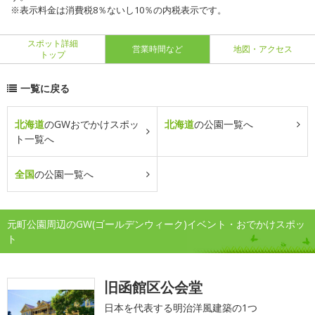
※表示料金は消費税8％ないし10％の内税表示です。
スポット詳細
営業時間など
地図・アクセス
トップ
一覧に戻る
北海道
のGWおでかけスポッ
北海道
の公園一覧へ
ト一覧へ
全国
の公園一覧へ
元町公園周辺のGW(ゴールデンウィーク)イベント・おでかけスポッ
ト
旧函館区公会堂
日本を代表する明治洋風建築の1つ