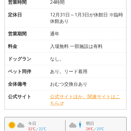
営業時間
24時間
定休日
12月31日～1月3日が休館日 ※臨時
休館あり
営業期間
通年
料金
入場無料 一部施設は有料
ドッグラン
なし。
ペット同伴
あり。リード着用
全体備考
おむつ交換台あり
公式サイト
公式サイトほか、関連サイトはこ
ちら
今日
明日
32℃
／
22℃
26℃
／
20℃