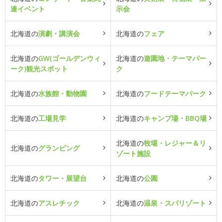
連イベント
示会
北海道の
演劇・講演会
北海道の
フェア
北海道の
GW(ゴールデンウィ
北海道の
遊園地・テーマパー
ーク)観光スポット
ク
北海道の
水族館・動物園
北海道の
フードテーマパーク
北海道の
工場見学
北海道の
キャンプ場・BBQ場
北海道の
牧場・レジャー＆リ
北海道の
グランピング
ゾート施設
北海道の
タワー・展望台
北海道の
公園
北海道の
アスレチック
北海道の
温泉・スパリゾート