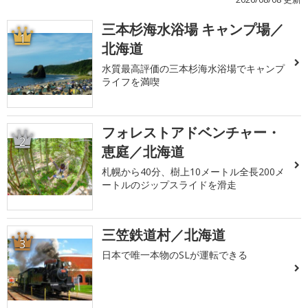
三本杉海水浴場 キャンプ場／
1
北海道
水質最高評価の三本杉海水浴場でキャンプ
ライフを満喫
フォレストアドベンチャー・
2
恵庭／北海道
札幌から40分、樹上10メートル全長200メ
ートルのジップスライドを滑走
三笠鉄道村／北海道
3
日本で唯一本物のSLが運転できる