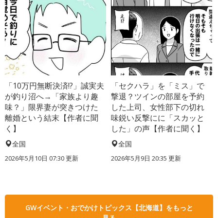
「10万円無断決済!?」誠実夫
「セクハラ」を「ミス」で
が釣り沼へ→「家族より趣
撃退？ツインの部屋を予約
味？」限界妻が突きつけた
した上司、女性部下の切れ
離婚という結末【作者に聞
味鋭い反撃にに「スカッと
く】
した」の声【作者に聞く】
全国
全国
2026年5月10日 07:30 更新
2026年5月9日 20:35 更新
GWイベント・おでかけトピックス【北海道】をもっと
見る