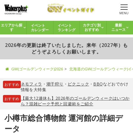
MENU
イベント
イベント
エリアから探
カテゴリ別
最新
カレンダー
ランキング
す
おすすめ
ニュース
2026年の更新は終了いたしました。来年（2027年）も
どうぞよろしくお願いします。
GW(ゴールデンウィーク)2026
北海道のGW(ゴールデンウィーク)
ネモフィラ
・
潮干狩り
・
ピクニック
・
BBQ
などおでかけ
おすすめ
情報を大特集
【最大12連休も】2026年のゴールデンウィークはいつか
おすすめ
ら？混雑ピーク予想と回避術をご紹介
小樽市総合博物館 運河館の詳細デ
ータ