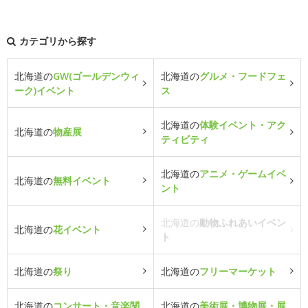
カテゴリから探す
北海道の
GW(ゴールデンウィ
北海道の
グルメ・フードフェ
ーク)イベント
ス
北海道の
体験イベント・アク
北海道の
物産展
ティビティ
北海道の
アニメ・ゲームイベ
北海道の
無料イベント
ント
北海道の
動物ふれあいイベン
北海道の
花イベント
ト
北海道の
祭り
北海道の
フリーマーケット
北海道の
コンサート・音楽関
北海道の
美術展・博物展・展