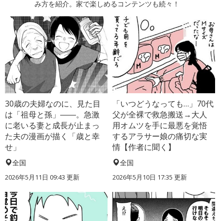
み方を紹介。家で楽しめるコンテンツも続々！
30歳の夫婦なのに、見た目
「いつどうなっても…」70代
は「祖母と孫」――。急激
父が全裸で救急搬送→大人
に老いる妻と成長が止まっ
用オムツを手に最悪を覚悟
た夫の漫画が描く「歳と幸
するアラサー娘の痛切な実
せ」
情【作者に聞く】
全国
全国
2026年5月11日 09:43 更新
2026年5月10日 17:35 更新