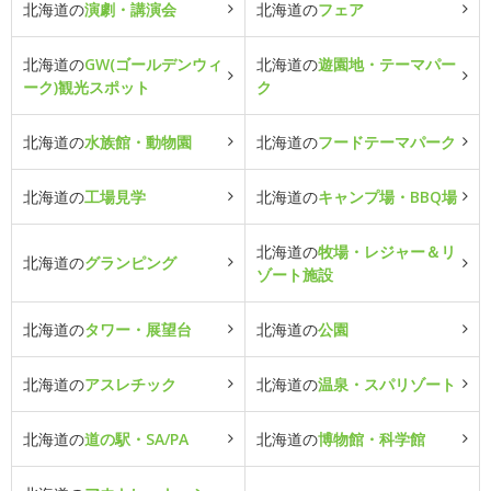
北海道の
演劇・講演会
北海道の
フェア
北海道の
GW(ゴールデンウィ
北海道の
遊園地・テーマパー
ーク)観光スポット
ク
北海道の
水族館・動物園
北海道の
フードテーマパーク
北海道の
工場見学
北海道の
キャンプ場・BBQ場
北海道の
牧場・レジャー＆リ
北海道の
グランピング
ゾート施設
北海道の
タワー・展望台
北海道の
公園
北海道の
アスレチック
北海道の
温泉・スパリゾート
北海道の
道の駅・SA/PA
北海道の
博物館・科学館