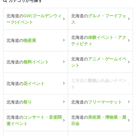
カテゴリから探す
北海道の
GW(ゴールデンウィ
北海道の
グルメ・フードフェ
ーク)イベント
ス
北海道の
体験イベント・アク
北海道の
物産展
ティビティ
北海道の
アニメ・ゲームイベ
北海道の
無料イベント
ント
北海道の
動物ふれあいイベン
北海道の
花イベント
ト
北海道の
祭り
北海道の
フリーマーケット
北海道の
コンサート・音楽関
北海道の
美術展・博物展・展
連イベント
示会