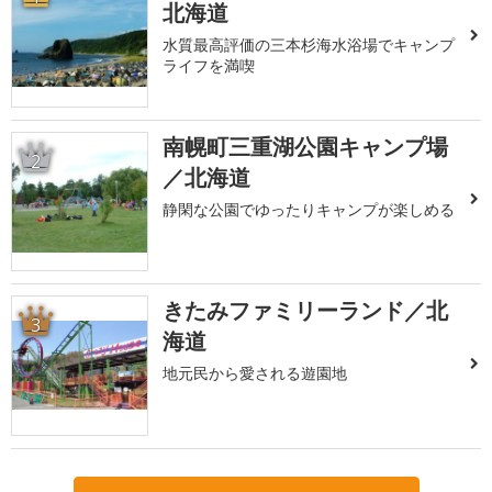
北海道
水質最高評価の三本杉海水浴場でキャンプ
ライフを満喫
南幌町三重湖公園キャンプ場
2
／北海道
静閑な公園でゆったりキャンプが楽しめる
きたみファミリーランド／北
3
海道
地元民から愛される遊園地