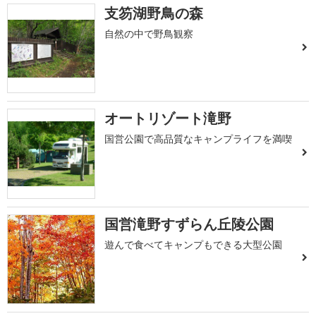
支笏湖野鳥の森
自然の中で野鳥観察
オートリゾート滝野
国営公園で高品質なキャンプライフを満喫
国営滝野すずらん丘陵公園
遊んで食べてキャンプもできる大型公園