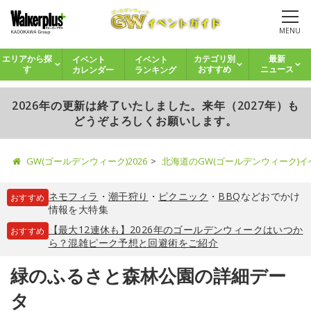
MENU
イベント
イベント
エリアから探
カテゴリ別
最新
カレンダー
ランキング
す
おすすめ
ニュース
2026年の更新は終了いたしました。来年（2027年）も
どうぞよろしくお願いします。
GW(ゴールデンウィーク)2026
北海道のGW(ゴールデンウィーク)
ネモフィラ
・
潮干狩り
・
ピクニック
・
BBQ
などおでかけ
おすすめ
情報を大特集
【最大12連休も】2026年のゴールデンウィークはいつか
おすすめ
ら？混雑ピーク予想と回避術をご紹介
緑のふるさと森林公園の詳細デー
タ