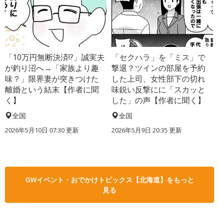
「10万円無断決済!?」誠実夫
「セクハラ」を「ミス」で
が釣り沼へ→「家族より趣
撃退？ツインの部屋を予約
味？」限界妻が突きつけた
した上司、女性部下の切れ
離婚という結末【作者に聞
味鋭い反撃にに「スカッと
く】
した」の声【作者に聞く】
全国
全国
2026年5月10日 07:30 更新
2026年5月9日 20:35 更新
GWイベント・おでかけトピックス【北海道】をもっと
見る