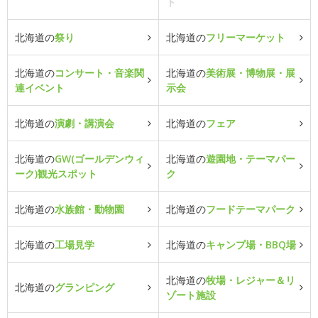
ト
北海道の
祭り
北海道の
フリーマーケット
北海道の
コンサート・音楽関
北海道の
美術展・博物展・展
連イベント
示会
北海道の
演劇・講演会
北海道の
フェア
北海道の
GW(ゴールデンウィ
北海道の
遊園地・テーマパー
ーク)観光スポット
ク
北海道の
水族館・動物園
北海道の
フードテーマパーク
北海道の
工場見学
北海道の
キャンプ場・BBQ場
北海道の
牧場・レジャー＆リ
北海道の
グランピング
ゾート施設