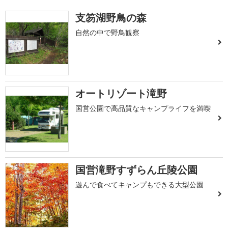
支笏湖野鳥の森
自然の中で野鳥観察
オートリゾート滝野
国営公園で高品質なキャンプライフを満喫
国営滝野すずらん丘陵公園
遊んで食べてキャンプもできる大型公園