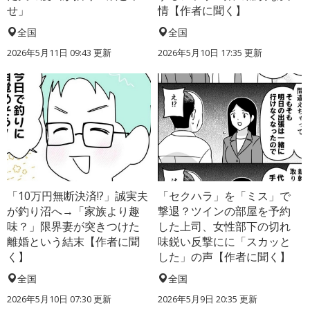
せ」
情【作者に聞く】
全国
全国
2026年5月11日 09:43 更新
2026年5月10日 17:35 更新
「10万円無断決済!?」誠実夫
「セクハラ」を「ミス」で
が釣り沼へ→「家族より趣
撃退？ツインの部屋を予約
味？」限界妻が突きつけた
した上司、女性部下の切れ
離婚という結末【作者に聞
味鋭い反撃にに「スカッと
く】
した」の声【作者に聞く】
全国
全国
2026年5月10日 07:30 更新
2026年5月9日 20:35 更新