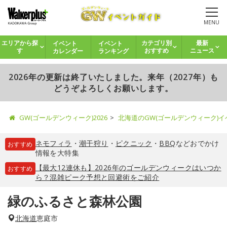
MENU
イベント
イベント
エリアから探
カテゴリ別
最新
カレンダー
ランキング
す
おすすめ
ニュース
2026年の更新は終了いたしました。来年（2027年）も
どうぞよろしくお願いします。
GW(ゴールデンウィーク)2026
北海道のGW(ゴールデンウィーク)
ネモフィラ
・
潮干狩り
・
ピクニック
・
BBQ
などおでかけ
おすすめ
情報を大特集
【最大12連休も】2026年のゴールデンウィークはいつか
おすすめ
ら？混雑ピーク予想と回避術をご紹介
緑のふるさと森林公園
北海道
恵庭市