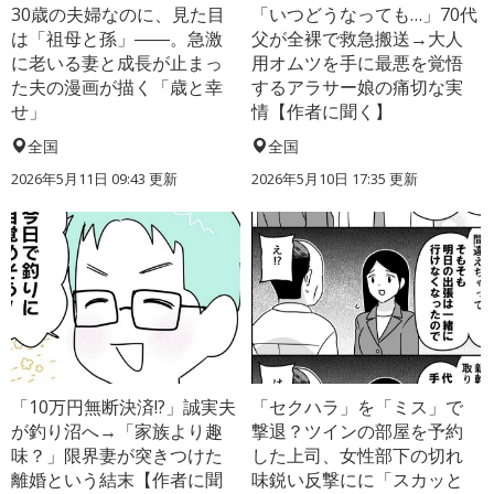
30歳の夫婦なのに、見た目
「いつどうなっても…」70代
は「祖母と孫」――。急激
父が全裸で救急搬送→大人
に老いる妻と成長が止まっ
用オムツを手に最悪を覚悟
た夫の漫画が描く「歳と幸
するアラサー娘の痛切な実
せ」
情【作者に聞く】
全国
全国
2026年5月11日 09:43 更新
2026年5月10日 17:35 更新
「10万円無断決済!?」誠実夫
「セクハラ」を「ミス」で
が釣り沼へ→「家族より趣
撃退？ツインの部屋を予約
味？」限界妻が突きつけた
した上司、女性部下の切れ
離婚という結末【作者に聞
味鋭い反撃にに「スカッと