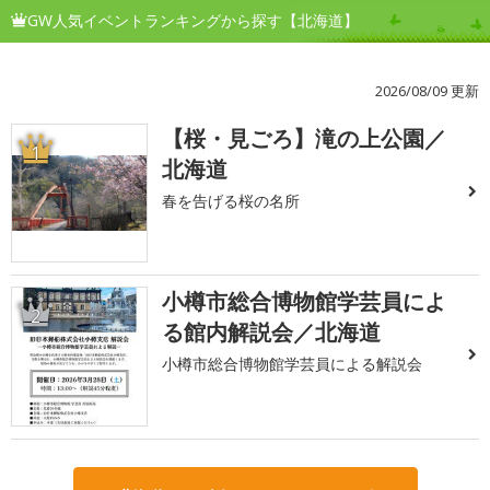
GW人気イベントランキングから探す【北海道】
2026/08/09 更新
【桜・見ごろ】滝の上公園／
1
北海道
春を告げる桜の名所
小樽市総合博物館学芸員によ
2
る館内解説会／北海道
小樽市総合博物館学芸員による解説会