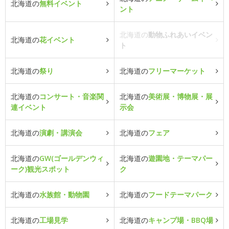
北海道の
無料イベント
ント
北海道の
動物ふれあいイベン
北海道の
花イベント
ト
北海道の
祭り
北海道の
フリーマーケット
北海道の
コンサート・音楽関
北海道の
美術展・博物展・展
連イベント
示会
北海道の
演劇・講演会
北海道の
フェア
北海道の
GW(ゴールデンウィ
北海道の
遊園地・テーマパー
ーク)観光スポット
ク
北海道の
水族館・動物園
北海道の
フードテーマパーク
北海道の
工場見学
北海道の
キャンプ場・BBQ場