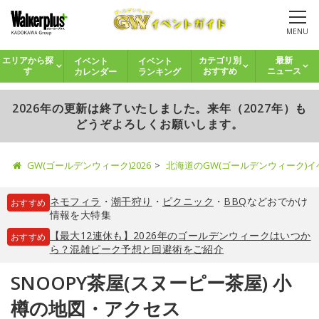
MENU
イベント
イベント
エリアから探
カテゴリ別
最新
カレンダー
ランキング
す
おすすめ
ニュース
2026年の更新は終了いたしました。来年（2027年）も
どうぞよろしくお願いします。
GW(ゴールデンウィーク)2026
北海道のGW(ゴールデンウィーク)
ネモフィラ
・
潮干狩り
・
ピクニック
・
BBQ
などおでかけ
おすすめ
情報を大特集
【最大12連休も】2026年のゴールデンウィークはいつか
おすすめ
ら？混雑ピーク予想と回避術をご紹介
SNOOPY茶屋(スヌーピー茶屋) 小
樽の地図・アクセス