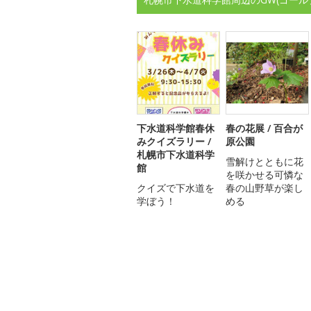
下水道科学館春休
春の花展 / 百合が
みクイズラリー /
原公園
札幌市下水道科学
雪解けとともに花
館
を咲かせる可憐な
クイズで下水道を
春の山野草が楽し
学ぼう！
める