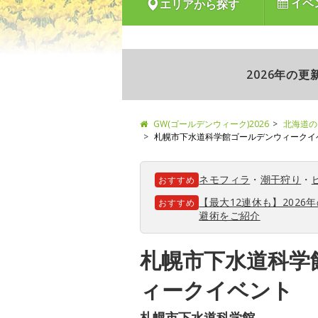
イベ
エリアから探す
2026年の
GW(ゴールデンウィーク)2026
北海道の
札幌市下水道科学館ゴールデンウィークイ
ネモフィラ
・
潮干狩り
・
おすすめ
【最大12連休も】202
おすすめ
避術をご紹介
札幌市下水道科学
ィークイベント
札幌市下水道科学館