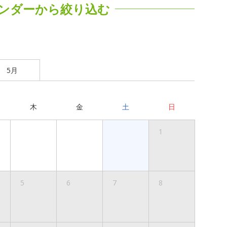
ンダーから絞り込む
5月
木
金
土
日
1
5
6
7
8