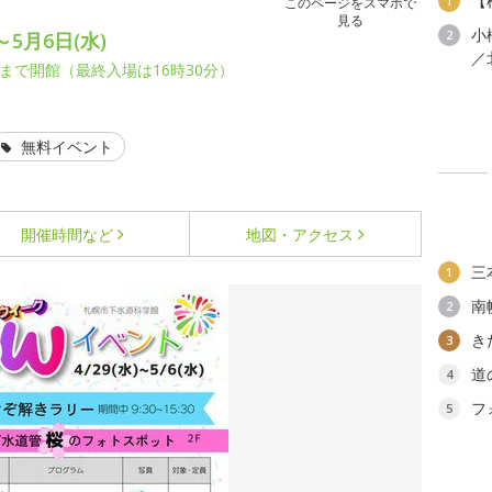
【
1
このページをスマホで
見る
小
2
～5月6日(水)
／
まで開館（最終入場は16時30分）
無料イベント
開催時間など
地図・アクセス
三
1
南
2
き
3
道
4
フ
5