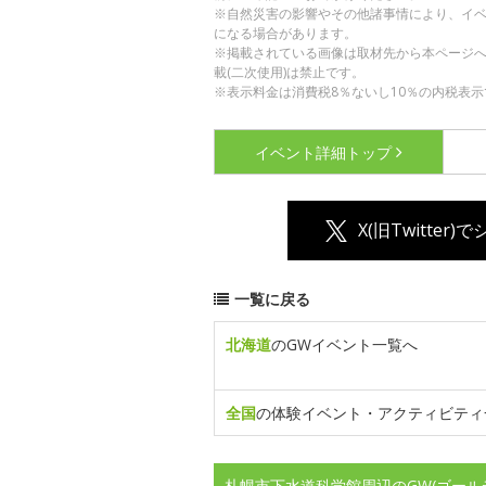
※自然災害の影響やその他諸事情により、イ
になる場合があります。
※掲載されている画像は取材先から本ページ
載(二次使用)は禁止です。
※表示料金は消費税8％ないし10％の内税表示
イベント詳細
トップ
X(旧Twitter)
一覧に戻る
北海道
のGWイベント一覧へ
全国
の体験イベント・アクティビティ
札幌市下水道科学館周辺のGW(ゴール