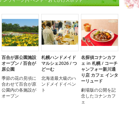
百合が原公園施設
札幌ハンドメイド
名探偵コナンカフ
オープン / 百合が
マルシェ2026 / つ
ェ in 札幌 / コーチ
原公園
どーむ
ャンフォー新川通
り店 カフェ インタ
季節の花の見頃に
北海道最大級のハ
ーリュード
合わせて百合が原
ンドメイドイベン
公園内の各施設が
ト
劇場版の公開を記
オープン
念したコナンカフ
ェ