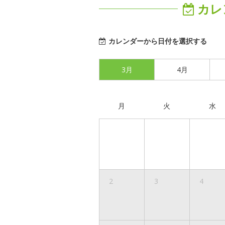
カレ
カレンダーから日付を選択する
3月
4月
月
火
水
2
3
4