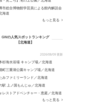
桜・見ごろ】滝の上公園／北海道
樽市総合博物館学芸員による館内解説会
北海道
もっと見る
GWの人気スポットランキング
【北海道】
2026/08/09 更新
本杉海水浴場 キャンプ場／北海道
幌町三重湖公園キャンプ場／北海道
たみファミリーランド／北海道
の駅 上ノ国もんじゅ／北海道
ォレストアドベンチャー・恵庭／北海道
もっと見る