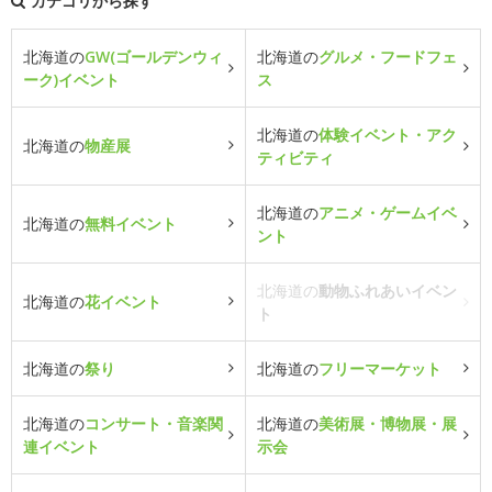
カテゴリから探す
北海道の
GW(ゴールデンウィ
北海道の
グルメ・フードフェ
ーク)イベント
ス
北海道の
体験イベント・アク
北海道の
物産展
ティビティ
北海道の
アニメ・ゲームイベ
北海道の
無料イベント
ント
北海道の
動物ふれあいイベン
北海道の
花イベント
ト
北海道の
祭り
北海道の
フリーマーケット
北海道の
コンサート・音楽関
北海道の
美術展・博物展・展
連イベント
示会