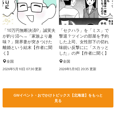
「10万円無断決済!?」誠実夫
「セクハラ」を「ミス」で
が釣り沼へ→「家族より趣
撃退？ツインの部屋を予約
味？」限界妻が突きつけた
した上司、女性部下の切れ
離婚という結末【作者に聞
味鋭い反撃にに「スカッと
く】
した」の声【作者に聞く】
全国
全国
2026年5月10日 07:30 更新
2026年5月9日 20:35 更新
GWイベント・おでかけトピックス【北海道】をもっと
見る