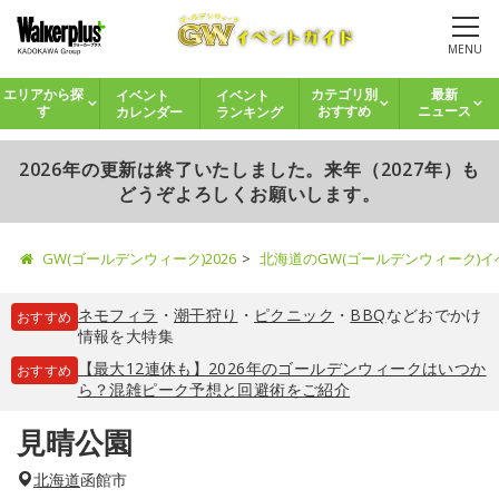
MENU
イベント
イベント
エリアから探
カテゴリ別
最新
カレンダー
ランキング
す
おすすめ
ニュース
2026年の更新は終了いたしました。来年（2027年）も
どうぞよろしくお願いします。
GW(ゴールデンウィーク)2026
北海道のGW(ゴールデンウィーク)
ネモフィラ
・
潮干狩り
・
ピクニック
・
BBQ
などおでかけ
おすすめ
情報を大特集
【最大12連休も】2026年のゴールデンウィークはいつか
おすすめ
ら？混雑ピーク予想と回避術をご紹介
見晴公園
北海道
函館市