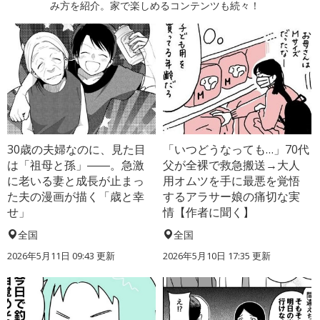
み方を紹介。家で楽しめるコンテンツも続々！
30歳の夫婦なのに、見た目
「いつどうなっても…」70代
は「祖母と孫」――。急激
父が全裸で救急搬送→大人
に老いる妻と成長が止まっ
用オムツを手に最悪を覚悟
た夫の漫画が描く「歳と幸
するアラサー娘の痛切な実
せ」
情【作者に聞く】
全国
全国
2026年5月11日 09:43 更新
2026年5月10日 17:35 更新