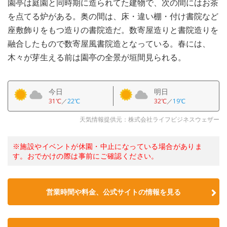
園亭は庭園と同時期に造られてた建物で、次の間にはお茶
を点てる炉がある。奥の間は、床・違い棚・付け書院など
座敷飾りをもつ造りの書院造だ。数寄屋造りと書院造りを
融合したもので数寄屋風書院造となっている。春には、
木々が芽生える前は園亭の全景が垣間見られる。
今日
明日
31℃
／
22℃
32℃
／
19℃
天気情報提供元：株式会社ライフビジネスウェザー
※施設やイベントが休園・中止になっている場合がありま
す。おでかけの際は事前にご確認ください。
営業時間や料金、公式サイトの情報を見る