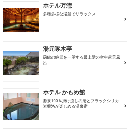
ホテル万惣
多種多様な湯船でリラックス
湯元啄木亭
函館の絶景を一望する最上階の空中露天風
呂
ホテル かもめ館
源泉100％掛け流しの湯とブラックシリカ
岩盤浴が楽しめる温泉宿