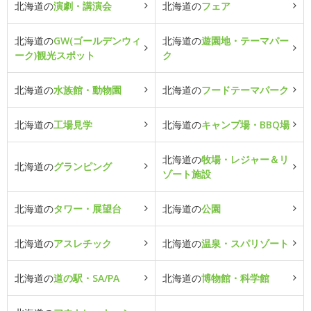
北海道の
演劇・講演会
北海道の
フェア
北海道の
GW(ゴールデンウィ
北海道の
遊園地・テーマパー
ーク)観光スポット
ク
北海道の
水族館・動物園
北海道の
フードテーマパーク
北海道の
工場見学
北海道の
キャンプ場・BBQ場
北海道の
牧場・レジャー＆リ
北海道の
グランピング
ゾート施設
北海道の
タワー・展望台
北海道の
公園
北海道の
アスレチック
北海道の
温泉・スパリゾート
北海道の
道の駅・SA/PA
北海道の
博物館・科学館