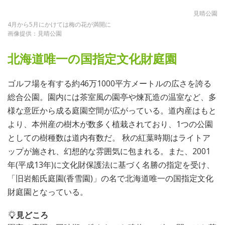
見晴公園
4月から5月にかけては梅の花が満開に
画像提供：見晴公園
北海道唯一の国指定文化財庭園
ゴルフ場を有する約46万1000平方メートルの広さを誇る
総合公園。園内には茶室風の園亭や煉瓦造の温室など、多
様な意匠から成る庭園空間が広がっている。道内産はもと
より、本州産の樹木が数多く植栽されており、1つの公園
としての樹種数は道内有数だ。 秋の紅葉時期はライトア
ップが施され、幻想的な雰囲気に包まれる。また、2001
年(平成13年)に文化財保護法に基づく名勝の指定を受け、
「旧岩船氏庭園(香雪園)」の名で北海道唯一の国指定文化
財庭園となっている。
見どころ