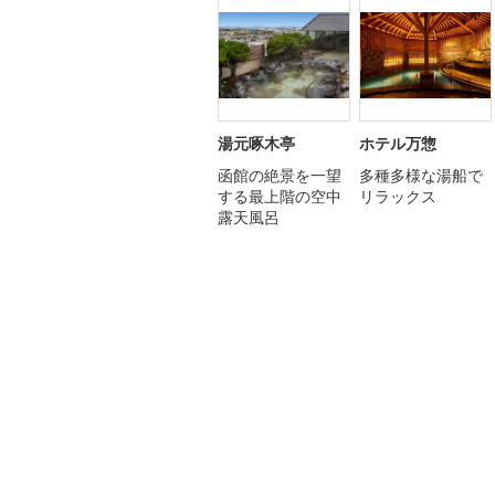
湯元啄木亭
ホテル万惣
函館の絶景を一望
多種多様な湯船で
する最上階の空中
リラックス
露天風呂