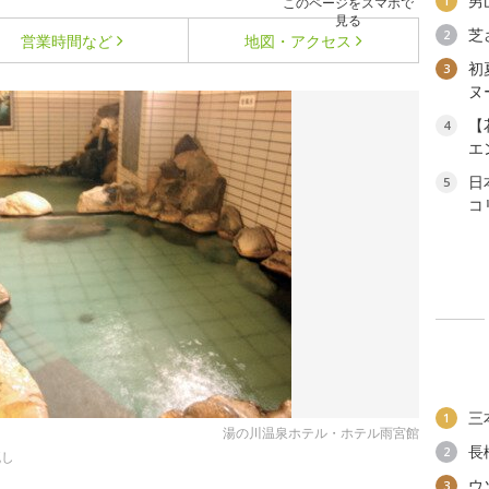
男
1
このページをスマホで
見る
芝
2
営業時間など
地図・アクセス
初
3
ヌ
【
4
エ
日
5
コ
三
1
湯の川温泉ホテル・ホテル雨宮館
長
2
流し
ウ
3