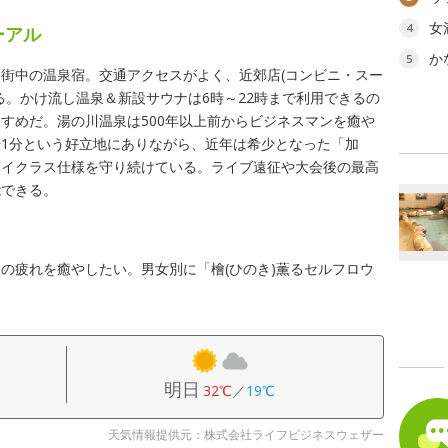
女
4
ーアル
か
5
街中の温泉宿。交通アクセスがよく、近郊店(コンビニ・スー
る。かけ流し温泉＆新設サウナは6時～22時まで利用できるの
すめだ。湯の川温泉は500年以上前からビジネスマンを癒や
1分という好立地にありながら、近年は希少となった「加
ハイクラス仕様を守り続けている。ライブ遠征や大会後の最高
能できる。
の疲れを癒やしたい。男女別に「檜(ひのき)薫るセルフロウ
明日
32℃
／
19℃
天気情報提供元：株式会社ライフビジネスウェザー