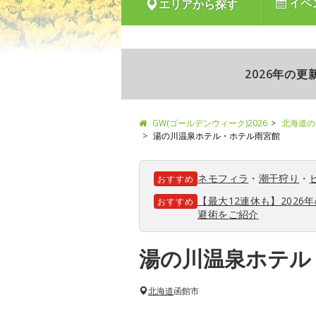
イベ
エリアから探す
2026年の
GW(ゴールデンウィーク)2026
北海道の
湯の川温泉ホテル・ホテル雨宮館
ネモフィラ
・
潮干狩り
・
おすすめ
【最大12連休も】202
おすすめ
避術をご紹介
湯の川温泉ホテル
北海道
函館市