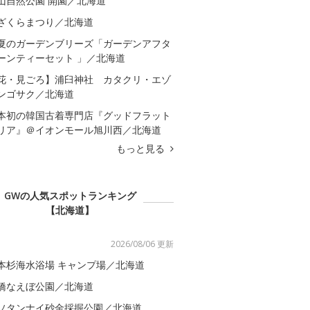
山自然公園 開園／北海道
ざくらまつり／北海道
夏のガーデンブリーズ「ガーデンアフタ
ーンティーセット 」／北海道
花・見ごろ】浦臼神社 カタクリ・エゾ
ンゴサク／北海道
本初の韓国古着専門店『グッドフラット
リア』＠イオンモール旭川西／北海道
もっと見る
GWの人気スポットランキング
【北海道】
2026/08/06 更新
本杉海水浴場 キャンプ場／北海道
橋なえぼ公園／北海道
ソタンナイ砂金採掘公園／北海道