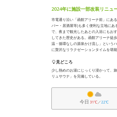
2024年に施設一部改装リニュ
市電通り沿い「函館アリーナ前」にある
パー・居酒屋等)も多く便利な立地にあ
で、夜まで観光したあとの入浴にもおす
してきた歴史がある。函館アリーナ徒歩
温・循環なしの源泉かけ流し」という
に贅沢なリラクゼーションタイムを堪
見どころ
少し熱めのお湯にじっくり浸かって、旅
リュサウナ」を完備している。
今日
31℃
／
22℃