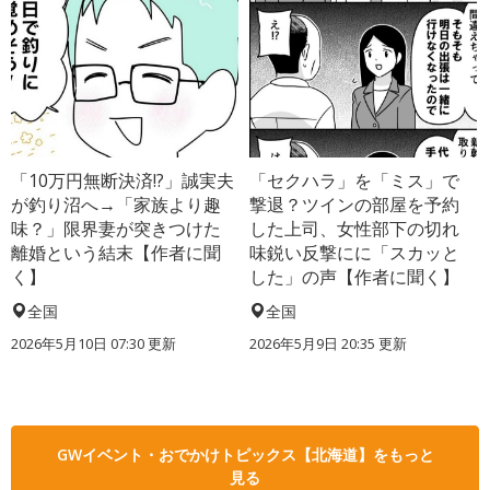
「10万円無断決済!?」誠実夫
「セクハラ」を「ミス」で
が釣り沼へ→「家族より趣
撃退？ツインの部屋を予約
味？」限界妻が突きつけた
した上司、女性部下の切れ
離婚という結末【作者に聞
味鋭い反撃にに「スカッと
く】
した」の声【作者に聞く】
全国
全国
2026年5月10日 07:30 更新
2026年5月9日 20:35 更新
GWイベント・おでかけトピックス【北海道】をもっと
見る