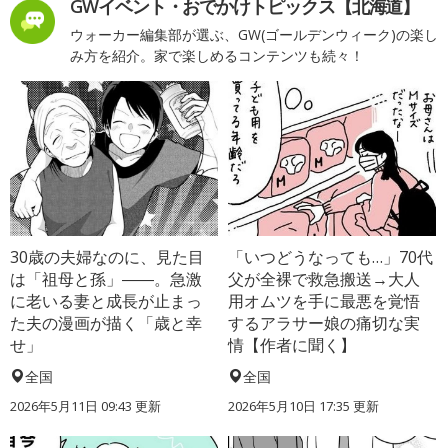
GWイベント・おでかけトピックス【北海道】
ウォーカー編集部が選ぶ、GW(ゴールデンウィーク)の楽し
み方を紹介。家で楽しめるコンテンツも続々！
30歳の夫婦なのに、見た目
「いつどうなっても…」70代
は「祖母と孫」――。急激
父が全裸で救急搬送→大人
に老いる妻と成長が止まっ
用オムツを手に最悪を覚悟
た夫の漫画が描く「歳と幸
するアラサー娘の痛切な実
せ」
情【作者に聞く】
全国
全国
2026年5月11日 09:43 更新
2026年5月10日 17:35 更新