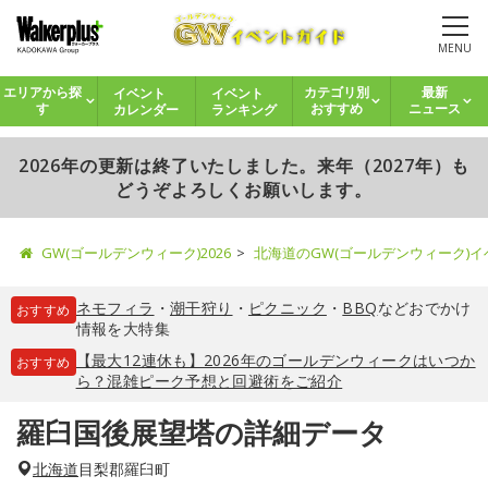
MENU
イベント
イベント
エリアから探
カテゴリ別
最新
カレンダー
ランキング
す
おすすめ
ニュース
2026年の更新は終了いたしました。来年（2027年）も
どうぞよろしくお願いします。
GW(ゴールデンウィーク)2026
北海道のGW(ゴールデンウィーク)
ネモフィラ
・
潮干狩り
・
ピクニック
・
BBQ
などおでかけ
おすすめ
情報を大特集
【最大12連休も】2026年のゴールデンウィークはいつか
おすすめ
ら？混雑ピーク予想と回避術をご紹介
羅臼国後展望塔の詳細データ
北海道
目梨郡羅臼町