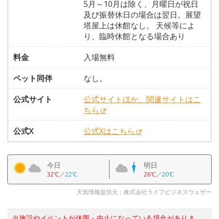
5月～10月は除く、月曜日が祝日
及び振替休日の場合は翌日。展望
塔屋上は休館なし。 天候等によ
り、臨時休館となる場合あり
料金
入場無料
ペット同伴
なし。
公式サイト
公式サイトほか、関連サイトはこ
ちら
公式X
公式Xはこちら
今日
明日
32℃
／
22℃
26℃
／
20℃
天気情報提供元：株式会社ライフビジネスウェザー
※施設やイベントが休園・中止になっている場合がありま