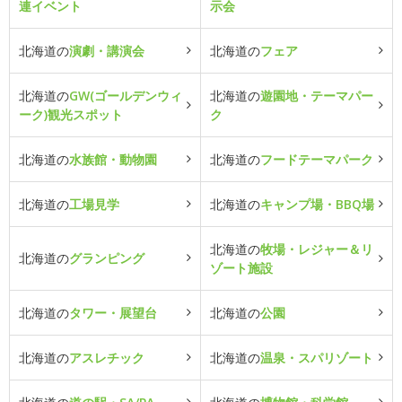
連イベント
示会
北海道の
演劇・講演会
北海道の
フェア
北海道の
GW(ゴールデンウィ
北海道の
遊園地・テーマパー
ーク)観光スポット
ク
北海道の
水族館・動物園
北海道の
フードテーマパーク
北海道の
工場見学
北海道の
キャンプ場・BBQ場
北海道の
牧場・レジャー＆リ
北海道の
グランピング
ゾート施設
北海道の
タワー・展望台
北海道の
公園
北海道の
アスレチック
北海道の
温泉・スパリゾート