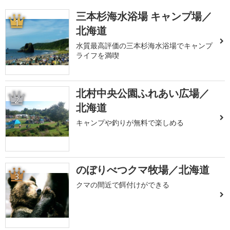
三本杉海水浴場 キャンプ場／
1
北海道
水質最高評価の三本杉海水浴場でキャンプ
ライフを満喫
北村中央公園ふれあい広場／
2
北海道
キャンプや釣りが無料で楽しめる
のぼりべつクマ牧場／北海道
3
クマの間近で餌付けができる