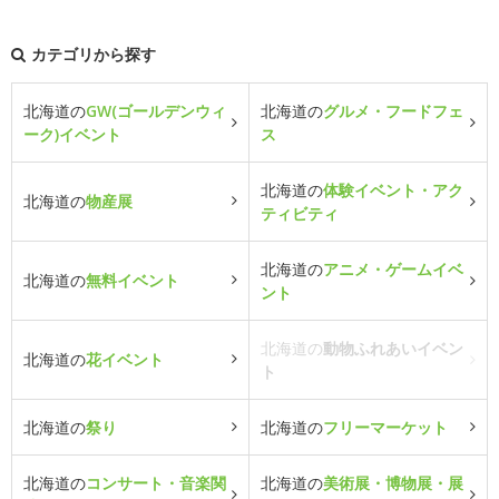
カテゴリから探す
北海道の
GW(ゴールデンウィ
北海道の
グルメ・フードフェ
ーク)イベント
ス
北海道の
体験イベント・アク
北海道の
物産展
ティビティ
北海道の
アニメ・ゲームイベ
北海道の
無料イベント
ント
北海道の
動物ふれあいイベン
北海道の
花イベント
ト
北海道の
祭り
北海道の
フリーマーケット
北海道の
コンサート・音楽関
北海道の
美術展・博物展・展