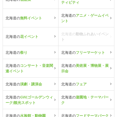
ティビティ
北海道の
アニメ・ゲームイベ
北海道の
無料イベント
ント
北海道の
動物ふれあいイベン
北海道の
花イベント
ト
北海道の
祭り
北海道の
フリーマーケット
北海道の
コンサート・音楽関
北海道の
美術展・博物展・展
連イベント
示会
北海道の
演劇・講演会
北海道の
フェア
北海道の
GW(ゴールデンウィ
北海道の
遊園地・テーマパー
ーク)観光スポット
ク
北海道の
水族館・動物園
北海道の
フードテーマパーク