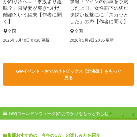
が釣り沼へ→「家族より趣
撃退？ツインの部屋を予約
味？」限界妻が突きつけた
した上司、女性部下の切れ
離婚という結末【作者に聞
味鋭い反撃にに「スカッと
く】
した」の声【作者に聞く】
全国
全国
2026年5月10日 07:30 更新
2026年5月9日 20:35 更新
GWイベント・おでかけトピックス【北海道】をもっと
見る
GW(ゴールデンウィーク)のおでかけをもっと楽しむ
編集部おすすめの「今年のGW」の楽しみ方を紹介