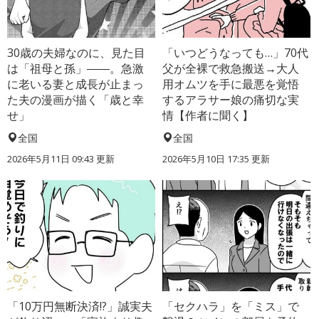
30歳の夫婦なのに、見た目
「いつどうなっても…」70代
は「祖母と孫」――。急激
父が全裸で救急搬送→大人
に老いる妻と成長が止まっ
用オムツを手に最悪を覚悟
た夫の漫画が描く「歳と幸
するアラサー娘の痛切な実
せ」
情【作者に聞く】
全国
全国
2026年5月11日 09:43 更新
2026年5月10日 17:35 更新
「10万円無断決済!?」誠実夫
「セクハラ」を「ミス」で