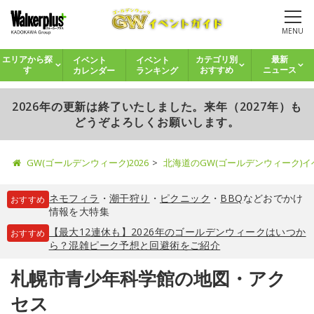
MENU
イベント
イベント
エリアから探
カテゴリ別
最新
カレンダー
ランキング
す
おすすめ
ニュース
2026年の更新は終了いたしました。来年（2027年）も
どうぞよろしくお願いします。
GW(ゴールデンウィーク)2026
北海道のGW(ゴールデンウィーク)
ネモフィラ
・
潮干狩り
・
ピクニック
・
BBQ
などおでかけ
おすすめ
情報を大特集
【最大12連休も】2026年のゴールデンウィークはいつか
おすすめ
ら？混雑ピーク予想と回避術をご紹介
札幌市青少年科学館の地図・アク
セス