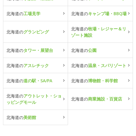
北海道の
工場見学
北海道の
キャンプ場・BBQ場
北海道の
牧場・レジャー＆リ
北海道の
グランピング
ゾート施設
北海道の
タワー・展望台
北海道の
公園
北海道の
アスレチック
北海道の
温泉・スパリゾート
北海道の
道の駅・SA/PA
北海道の
博物館・科学館
北海道の
アウトレット・ショ
北海道の
商業施設・百貨店
ッピングモール
北海道の
美術館