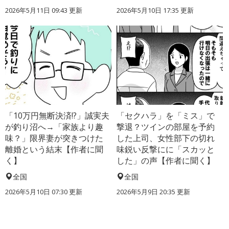
2026年5月11日 09:43 更新
2026年5月10日 17:35 更新
「10万円無断決済!?」誠実夫
「セクハラ」を「ミス」で
が釣り沼へ→「家族より趣
撃退？ツインの部屋を予約
味？」限界妻が突きつけた
した上司、女性部下の切れ
離婚という結末【作者に聞
味鋭い反撃にに「スカッと
く】
した」の声【作者に聞く】
全国
全国
2026年5月10日 07:30 更新
2026年5月9日 20:35 更新