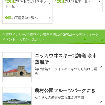
北海道
のGWおでかけスポッ
北海道
の工場見学一覧へ
ト一覧へ
全国
の工場見学一覧へ
余市ワイナリー/余市ワイン醸造所周辺のGW(ゴールデンウィーク)
イベント・おでかけスポット
ニッカウヰスキー北海道 余市
蒸溜所
熱い情熱で、ウイスキーをつくり続ける場
所
農村公園フルーツパークにき
たくさんの果樹が立ち並ぶ見本園