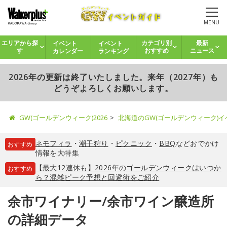
MENU
イベント
イベント
エリアから探
カテゴリ別
最新
カレンダー
ランキング
す
おすすめ
ニュース
2026年の更新は終了いたしました。来年（2027年）も
どうぞよろしくお願いします。
GW(ゴールデンウィーク)2026
北海道のGW(ゴールデンウィーク)
ネモフィラ
・
潮干狩り
・
ピクニック
・
BBQ
などおでかけ
おすすめ
情報を大特集
【最大12連休も】2026年のゴールデンウィークはいつか
おすすめ
ら？混雑ピーク予想と回避術をご紹介
余市ワイナリー/余市ワイン醸造所
の詳細データ