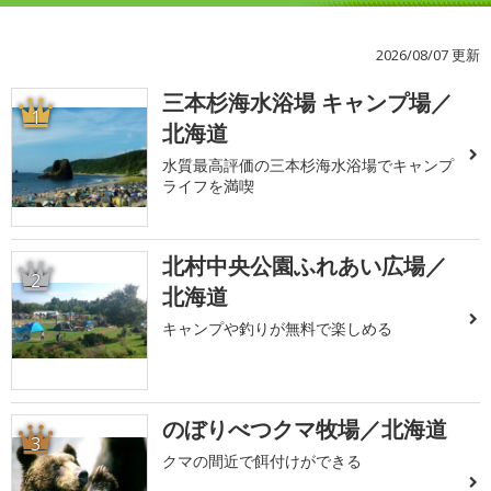
2026/08/07 更新
三本杉海水浴場 キャンプ場／
1
北海道
水質最高評価の三本杉海水浴場でキャンプ
ライフを満喫
北村中央公園ふれあい広場／
2
北海道
キャンプや釣りが無料で楽しめる
のぼりべつクマ牧場／北海道
3
クマの間近で餌付けができる