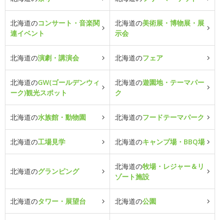
北海道の
コンサート・音楽関
北海道の
美術展・博物展・展
連イベント
示会
北海道の
演劇・講演会
北海道の
フェア
北海道の
GW(ゴールデンウィ
北海道の
遊園地・テーマパー
ーク)観光スポット
ク
北海道の
水族館・動物園
北海道の
フードテーマパーク
北海道の
工場見学
北海道の
キャンプ場・BBQ場
北海道の
牧場・レジャー＆リ
北海道の
グランピング
ゾート施設
北海道の
タワー・展望台
北海道の
公園