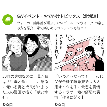
GWイベント・おでかけトピックス【北海道】
ウォーカー編集部が選ぶ、GW(ゴールデンウィーク)の楽し
み方を紹介。家で楽しめるコンテンツも続々！
30歳の夫婦なのに、見た目
「いつどうなっても…」70代
は「祖母と孫」――。急激
父が全裸で救急搬送→大人
に老いる妻と成長が止まっ
用オムツを手に最悪を覚悟
た夫の漫画が描く「歳と幸
するアラサー娘の痛切な実
せ」
情【作者に聞く】
全国
全国