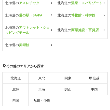
北海道の
アスレチック
北海道の
温泉・スパリゾート
北海道の
道の駅・SA/PA
北海道の
博物館・科学館
北海道の
アウトレット・ショ
北海道の
商業施設・百貨店
ッピングモール
北海道の
美術館
その他のエリアから探す
北海道
東北
関東
甲信越
北陸
東海
関西
中国
四国
九州・沖縄