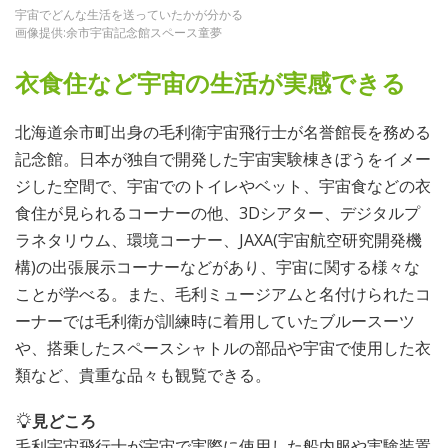
宇宙でどんな生活を送っていたかが分かる
画像提供:余市宇宙記念館スペース童夢
衣食住など宇宙の生活が実感できる
北海道余市町出身の毛利衛宇宙飛行士が名誉館長を務める
記念館。日本が独自で開発した宇宙実験棟きぼうをイメー
ジした空間で、宇宙でのトイレやベット、宇宙食などの衣
食住が見られるコーナーの他、3Dシアター、デジタルプ
ラネタリウム、環境コーナー、JAXA(宇宙航空研究開発機
構)の出張展示コーナーなどがあり、宇宙に関する様々な
ことが学べる。また、毛利ミュージアムと名付けられたコ
ーナーでは毛利衛が訓練時に着用していたブルースーツ
や、搭乗したスペースシャトルの部品や宇宙で使用した衣
類など、貴重な品々も観覧できる。
見どころ
毛利宇宙飛行士が宇宙で実際に使用した船内服や実験装置