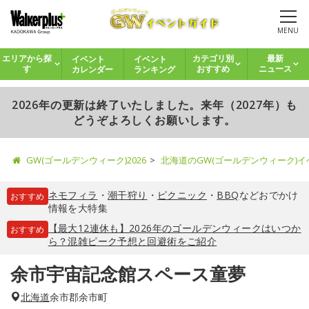
MENU
イベント
イベント
エリアから探
カテゴリ別
最新
カレンダー
ランキング
す
おすすめ
ニュース
2026年の更新は終了いたしました。来年（2027年）も
どうぞよろしくお願いします。
GW(ゴールデンウィーク)2026
北海道のGW(ゴールデンウィーク)
ネモフィラ
・
潮干狩り
・
ピクニック
・
BBQ
などおでかけ
おすすめ
情報を大特集
【最大12連休も】2026年のゴールデンウィークはいつか
おすすめ
ら？混雑ピーク予想と回避術をご紹介
余市宇宙記念館スペース童夢
北海道
余市郡余市町