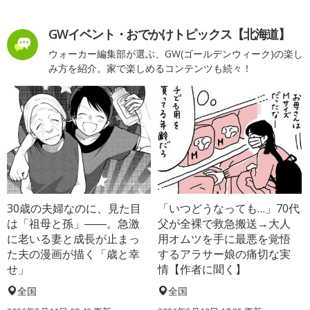
GWイベント・おでかけトピックス【北海道】
ウォーカー編集部が選ぶ、GW(ゴールデンウィーク)の楽し
み方を紹介。家で楽しめるコンテンツも続々！
30歳の夫婦なのに、見た目
「いつどうなっても…」70代
は「祖母と孫」――。急激
父が全裸で救急搬送→大人
に老いる妻と成長が止まっ
用オムツを手に最悪を覚悟
た夫の漫画が描く「歳と幸
するアラサー娘の痛切な実
せ」
情【作者に聞く】
全国
全国