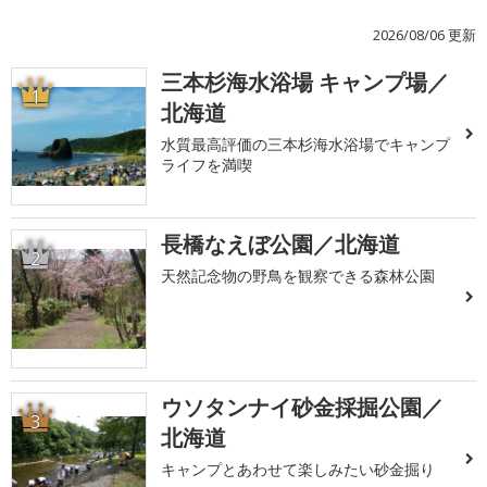
2026/08/06 更新
三本杉海水浴場 キャンプ場／
1
北海道
水質最高評価の三本杉海水浴場でキャンプ
ライフを満喫
長橋なえぼ公園／北海道
2
天然記念物の野鳥を観察できる森林公園
ウソタンナイ砂金採掘公園／
3
北海道
キャンプとあわせて楽しみたい砂金掘り