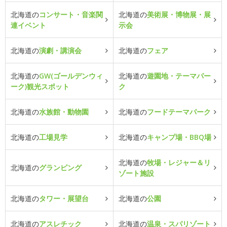
北海道の
コンサート・音楽関
北海道の
美術展・博物展・展
連イベント
示会
北海道の
演劇・講演会
北海道の
フェア
北海道の
GW(ゴールデンウィ
北海道の
遊園地・テーマパー
ーク)観光スポット
ク
北海道の
水族館・動物園
北海道の
フードテーマパーク
北海道の
工場見学
北海道の
キャンプ場・BBQ場
北海道の
牧場・レジャー＆リ
北海道の
グランピング
ゾート施設
北海道の
タワー・展望台
北海道の
公園
北海道の
アスレチック
北海道の
温泉・スパリゾート