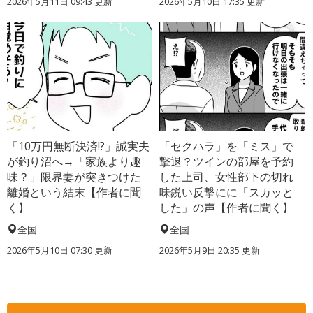
2026年5月11日 09:43 更新
2026年5月10日 17:35 更新
「10万円無断決済!?」誠実夫
「セクハラ」を「ミス」で
が釣り沼へ→「家族より趣
撃退？ツインの部屋を予約
味？」限界妻が突きつけた
した上司、女性部下の切れ
離婚という結末【作者に聞
味鋭い反撃にに「スカッと
く】
した」の声【作者に聞く】
全国
全国
2026年5月10日 07:30 更新
2026年5月9日 20:35 更新