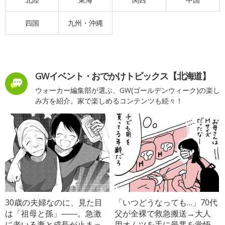
四国
九州・沖縄
GWイベント・おでかけトピックス【北海道】
ウォーカー編集部が選ぶ、GW(ゴールデンウィーク)の楽し
み方を紹介。家で楽しめるコンテンツも続々！
30歳の夫婦なのに、見た目
「いつどうなっても…」70代
は「祖母と孫」――。急激
父が全裸で救急搬送→大人
に老いる妻と成長が止まっ
用オムツを手に最悪を覚悟