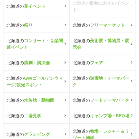
北海道の
動物ふれあいイベン
北海道の
花イベント
ト
北海道の
祭り
北海道の
フリーマーケット
北海道の
コンサート・音楽関
北海道の
美術展・博物展・展
連イベント
示会
北海道の
演劇・講演会
北海道の
フェア
北海道の
GW(ゴールデンウィ
北海道の
遊園地・テーマパー
ーク)観光スポット
ク
北海道の
水族館・動物園
北海道の
フードテーマパーク
北海道の
工場見学
北海道の
キャンプ場・BBQ場
北海道の
牧場・レジャー＆リ
北海道の
グランピング
ゾート施設