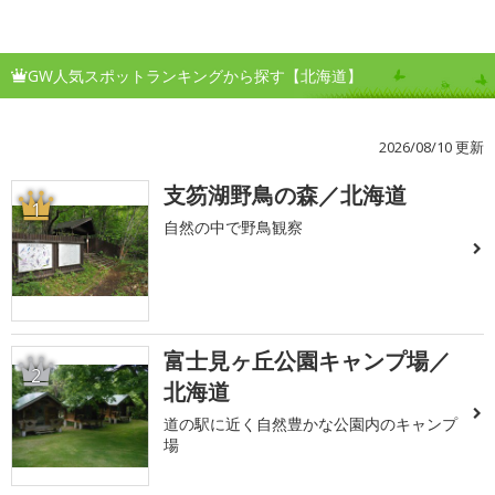
GW人気スポットランキングから探す【北海道】
2026/08/10 更新
支笏湖野鳥の森／北海道
1
自然の中で野鳥観察
富士見ヶ丘公園キャンプ場／
2
北海道
道の駅に近く自然豊かな公園内のキャンプ
場