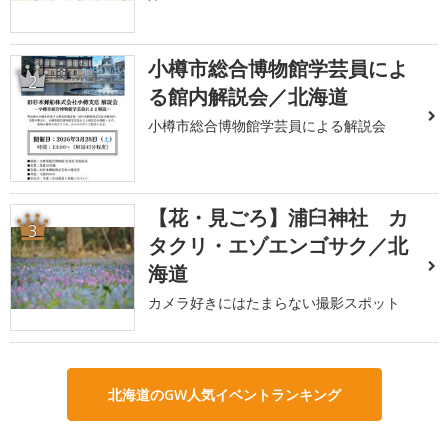
小樽市総合博物館学芸員によ
2
る館内解説会／北海道
小樽市総合博物館学芸員による解説会
【花・見ごろ】浦臼神社 カ
3
タクリ・エゾエンゴサク／北
海道
カメラ好きにはたまらない撮影スポット
北海道のGW人気イベントランキング