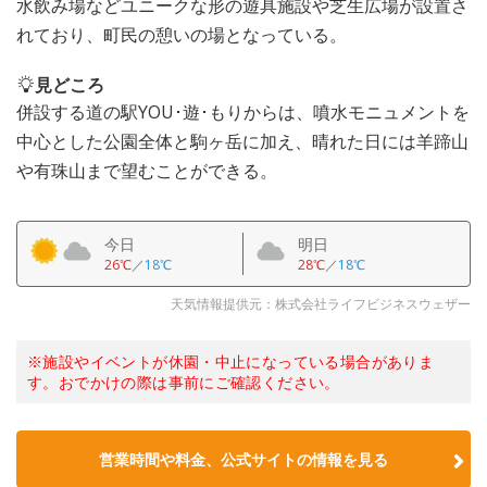
水飲み場などユニークな形の遊具施設や芝生広場が設置さ
れており、町民の憩いの場となっている。
見どころ
併設する道の駅YOU･遊･もりからは、噴水モニュメントを
中心とした公園全体と駒ヶ岳に加え、晴れた日には羊蹄山
や有珠山まで望むことができる。
今日
明日
26℃
／
18℃
28℃
／
18℃
天気情報提供元：株式会社ライフビジネスウェザー
※施設やイベントが休園・中止になっている場合がありま
す。おでかけの際は事前にご確認ください。
営業時間や料金、公式サイトの情報を見る