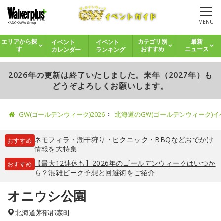
MENU
イベント
イベント
エリアから探
カテゴリ別
最新
カレンダー
ランキング
す
おすすめ
ニュース
2026年の更新は終了いたしました。来年（2027年）も
どうぞよろしくお願いします。
GW(ゴールデンウィーク)2026
北海道のGW(ゴールデンウィーク)
ネモフィラ
・
潮干狩り
・
ピクニック
・
BBQ
などおでかけ
おすすめ
情報を大特集
【最大12連休も】2026年のゴールデンウィークはいつか
おすすめ
ら？混雑ピーク予想と回避術をご紹介
オニウシ公園
北海道
茅部郡森町