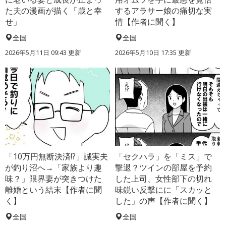
た夫の漫画が描く「歳と幸
するアラサー娘の痛切な実
せ」
情【作者に聞く】
全国
全国
2026年5月11日 09:43 更新
2026年5月10日 17:35 更新
「10万円無断決済!?」誠実夫
「セクハラ」を「ミス」で
が釣り沼へ→「家族より趣
撃退？ツインの部屋を予約
味？」限界妻が突きつけた
した上司、女性部下の切れ
離婚という結末【作者に聞
味鋭い反撃にに「スカッと
く】
した」の声【作者に聞く】
全国
全国