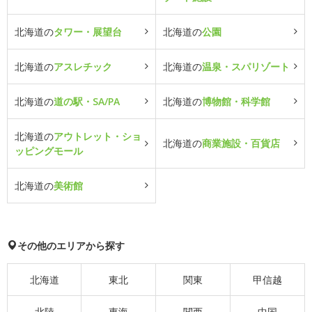
北海道の
タワー・展望台
北海道の
公園
北海道の
アスレチック
北海道の
温泉・スパリゾート
北海道の
道の駅・SA/PA
北海道の
博物館・科学館
北海道の
アウトレット・ショ
北海道の
商業施設・百貨店
ッピングモール
北海道の
美術館
その他のエリアから探す
北海道
東北
関東
甲信越
北陸
東海
関西
中国