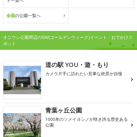
ト一覧へ
全国
の公園一覧へ
オニウシ公園周辺のGW(ゴールデンウィーク)イベント・おでかけス
ポット
道の駅 YOU・遊・もり
カメラ片手に訪れたい見事な絶景が自慢
青葉ヶ丘公園
1000本のソメイヨシノが咲き誇る歴史ある
公園