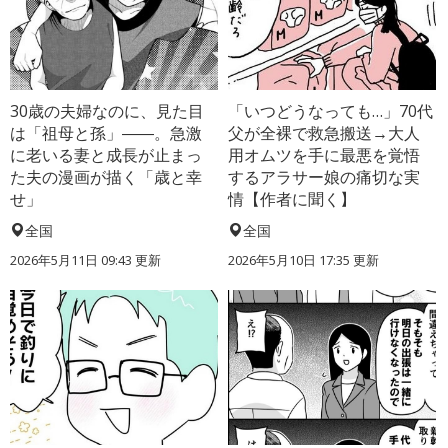
30歳の夫婦なのに、見た目
「いつどうなっても…」70代
は「祖母と孫」――。急激
父が全裸で救急搬送→大人
に老いる妻と成長が止まっ
用オムツを手に最悪を覚悟
た夫の漫画が描く「歳と幸
するアラサー娘の痛切な実
せ」
情【作者に聞く】
全国
全国
2026年5月11日 09:43 更新
2026年5月10日 17:35 更新