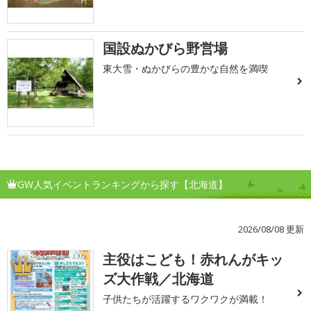
国設ぬかびら野営場
東大雪・ぬかびらの豊かな自然を満喫
GW人気イベントランキングから探す【北海道】
2026/08/08 更新
主役はこども！赤れんがキッ
1
ズ大作戦／北海道
子供たちが活躍するワクワクが満載！