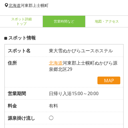
北海道
河東郡上士幌町
スポット詳細
営業時間など
地図・アクセス
トップ
スポット情報
スポット名
東大雪ぬかびらユースホステル
住所
北海道
河東郡上士幌町ぬかびら源
泉郷北区29
MAP
営業期間
日帰り入浴15:00～20:00
料金
有料
源泉掛け流し
◯