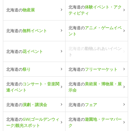
北海道の
体験イベント・アク
北海道の
物産展
ティビティ
北海道の
アニメ・ゲームイベ
北海道の
無料イベント
ント
北海道の
動物ふれあいイベン
北海道の
花イベント
ト
北海道の
祭り
北海道の
フリーマーケット
北海道の
コンサート・音楽関
北海道の
美術展・博物展・展
連イベント
示会
北海道の
演劇・講演会
北海道の
フェア
北海道の
GW(ゴールデンウィ
北海道の
遊園地・テーマパー
ーク)観光スポット
ク