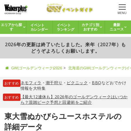
MENU
イベント
イベント
エリアから探
カテゴリ別
最新
カレンダー
ランキング
す
おすすめ
ニュース
2026年の更新は終了いたしました。来年（2027年）も
どうぞよろしくお願いします。
GW(ゴールデンウィーク)2026
北海道のGW(ゴールデンウィーク)
ネモフィラ
・
潮干狩り
・
ピクニック
・
BBQ
などおでかけ
おすすめ
情報を大特集
【最大12連休も】2026年のゴールデンウィークはいつか
おすすめ
ら？混雑ピーク予想と回避術をご紹介
東大雪ぬかびらユースホステルの
詳細データ