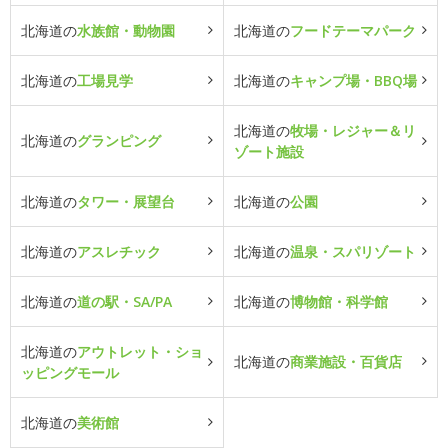
北海道の
水族館・動物園
北海道の
フードテーマパーク
北海道の
工場見学
北海道の
キャンプ場・BBQ場
北海道の
牧場・レジャー＆リ
北海道の
グランピング
ゾート施設
北海道の
タワー・展望台
北海道の
公園
北海道の
アスレチック
北海道の
温泉・スパリゾート
北海道の
道の駅・SA/PA
北海道の
博物館・科学館
北海道の
アウトレット・ショ
北海道の
商業施設・百貨店
ッピングモール
北海道の
美術館