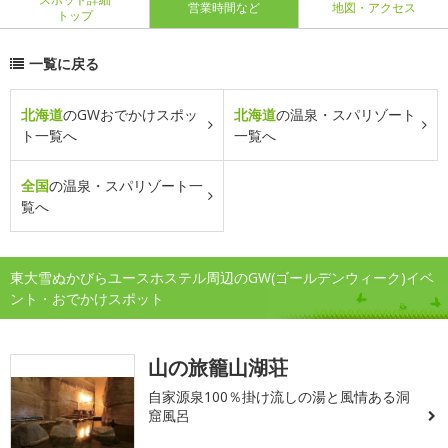
営業時間など
地図・アクセス
トップ
一覧に戻る
北海道
のGWおでかけスポッ
北海道
の温泉・スパリゾート
ト一覧へ
一覧へ
全国
の温泉・スパリゾート一
覧へ
東大雪ぬかびらユースホステル周辺のGW(ゴールデンウィーク)イベ
ント・おでかけスポット
山の旅籠山湖荘
自家源泉100％掛け流しの湯と風情ある洞
窟風呂