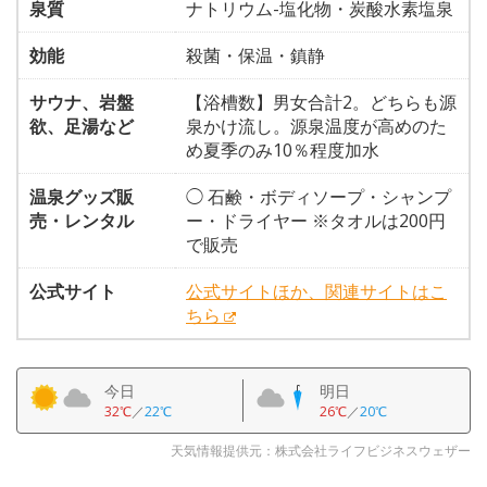
泉質
ナトリウム-塩化物・炭酸水素塩泉
効能
殺菌・保温・鎮静
サウナ、岩盤
【浴槽数】男女合計2。どちらも源
欲、足湯など
泉かけ流し。源泉温度が高めのた
め夏季のみ10％程度加水
温泉グッズ販
◯ 石鹸・ボディソープ・シャンプ
売・レンタル
ー・ドライヤー ※タオルは200円
で販売
公式サイト
公式サイトほか、関連サイトはこ
ちら
今日
明日
32℃
／
22℃
26℃
／
20℃
天気情報提供元：株式会社ライフビジネスウェザー