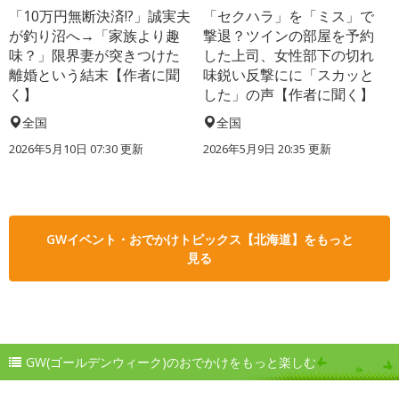
「10万円無断決済!?」誠実夫
「セクハラ」を「ミス」で
が釣り沼へ→「家族より趣
撃退？ツインの部屋を予約
味？」限界妻が突きつけた
した上司、女性部下の切れ
離婚という結末【作者に聞
味鋭い反撃にに「スカッと
く】
した」の声【作者に聞く】
全国
全国
2026年5月10日 07:30 更新
2026年5月9日 20:35 更新
GWイベント・おでかけトピックス【北海道】をもっと
見る
GW(ゴールデンウィーク)のおでかけをもっと楽しむ