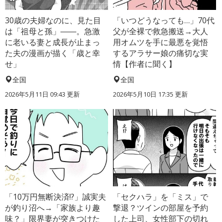
30歳の夫婦なのに、見た目
「いつどうなっても…」70代
は「祖母と孫」――。急激
父が全裸で救急搬送→大人
に老いる妻と成長が止まっ
用オムツを手に最悪を覚悟
た夫の漫画が描く「歳と幸
するアラサー娘の痛切な実
せ」
情【作者に聞く】
全国
全国
2026年5月11日 09:43 更新
2026年5月10日 17:35 更新
「10万円無断決済!?」誠実夫
「セクハラ」を「ミス」で
が釣り沼へ→「家族より趣
撃退？ツインの部屋を予約
味？」限界妻が突きつけた
した上司、女性部下の切れ