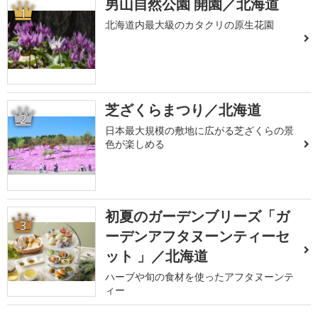
男山自然公園 開園／北海道
1
北海道内最大級のカタクリの原生花園
芝ざくらまつり／北海道
2
日本最大規模の敷地に広がる芝ざくらの景
色が楽しめる
初夏のガーデンブリーズ「ガ
3
ーデンアフタヌーンティーセ
ット 」／北海道
ハーブや旬の食材を使ったアフタヌーンテ
ィー