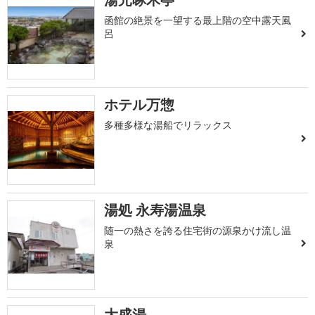
函館の絶景を一望する最上階の空中露天風
呂
ホテル万惣
多種多様な湯船でリラックス
湯処 永寿湯温泉
随一の熱さを誇る住宅街の源泉かけ流し温
泉
大盛湯