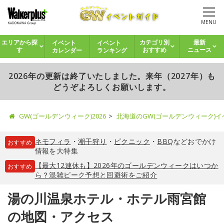
MENU
イベント
イベント
エリアから探
カテゴリ別
最新
カレンダー
ランキング
す
おすすめ
ニュース
2026年の更新は終了いたしました。来年（2027年）も
どうぞよろしくお願いします。
GW(ゴールデンウィーク)2026
北海道のGW(ゴールデンウィーク)
ネモフィラ
・
潮干狩り
・
ピクニック
・
BBQ
などおでかけ
おすすめ
情報を大特集
【最大12連休も】2026年のゴールデンウィークはいつか
おすすめ
ら？混雑ピーク予想と回避術をご紹介
湯の川温泉ホテル・ホテル雨宮館
の地図・アクセス