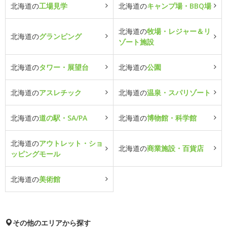
北海道の
工場見学
北海道の
キャンプ場・BBQ場
北海道の
牧場・レジャー＆リ
北海道の
グランピング
ゾート施設
北海道の
タワー・展望台
北海道の
公園
北海道の
アスレチック
北海道の
温泉・スパリゾート
北海道の
道の駅・SA/PA
北海道の
博物館・科学館
北海道の
アウトレット・ショ
北海道の
商業施設・百貨店
ッピングモール
北海道の
美術館
その他のエリアから探す