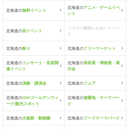
北海道の
アニメ・ゲームイベ
北海道の
無料イベント
ント
北海道の
動物ふれあいイベン
北海道の
花イベント
ト
北海道の
祭り
北海道の
フリーマーケット
北海道の
コンサート・音楽関
北海道の
美術展・博物展・展
連イベント
示会
北海道の
演劇・講演会
北海道の
フェア
北海道の
GW(ゴールデンウィ
北海道の
遊園地・テーマパー
ーク)観光スポット
ク
北海道の
水族館・動物園
北海道の
フードテーマパーク