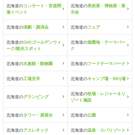
北海道の
コンサート・音楽関
北海道の
美術展・博物展・展
連イベント
示会
北海道の
演劇・講演会
北海道の
フェア
北海道の
GW(ゴールデンウィ
北海道の
遊園地・テーマパー
ーク)観光スポット
ク
北海道の
水族館・動物園
北海道の
フードテーマパーク
北海道の
工場見学
北海道の
キャンプ場・BBQ場
北海道の
牧場・レジャー＆リ
北海道の
グランピング
ゾート施設
北海道の
タワー・展望台
北海道の
公園
北海道の
アスレチック
北海道の
温泉・スパリゾート