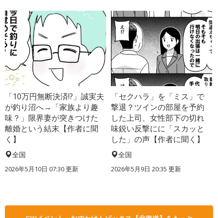
「10万円無断決済!?」誠実夫
「セクハラ」を「ミス」で
が釣り沼へ→「家族より趣
撃退？ツインの部屋を予約
味？」限界妻が突きつけた
した上司、女性部下の切れ
離婚という結末【作者に聞
味鋭い反撃にに「スカッと
く】
した」の声【作者に聞く】
全国
全国
2026年5月10日 07:30 更新
2026年5月9日 20:35 更新