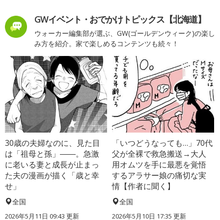
GWイベント・おでかけトピックス【北海道】
ウォーカー編集部が選ぶ、GW(ゴールデンウィーク)の楽し
み方を紹介。家で楽しめるコンテンツも続々！
30歳の夫婦なのに、見た目
「いつどうなっても…」70代
は「祖母と孫」――。急激
父が全裸で救急搬送→大人
に老いる妻と成長が止まっ
用オムツを手に最悪を覚悟
た夫の漫画が描く「歳と幸
するアラサー娘の痛切な実
せ」
情【作者に聞く】
全国
全国
2026年5月11日 09:43 更新
2026年5月10日 17:35 更新