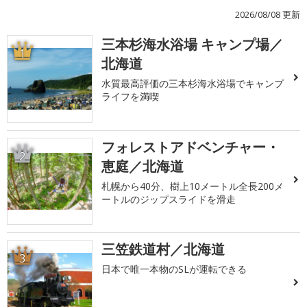
2026/08/08 更新
三本杉海水浴場 キャンプ場／
1
北海道
水質最高評価の三本杉海水浴場でキャンプ
ライフを満喫
フォレストアドベンチャー・
2
恵庭／北海道
札幌から40分、樹上10メートル全長200メ
ートルのジップスライドを滑走
三笠鉄道村／北海道
3
日本で唯一本物のSLが運転できる