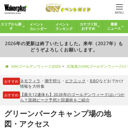
MENU
イベント
イベント
エリアから探
カテゴリ別
最新
カレンダー
ランキング
す
おすすめ
ニュース
2026年の更新は終了いたしました。来年（2027年）も
どうぞよろしくお願いします。
GW(ゴールデンウィーク)2026
北海道のGW(ゴールデンウィーク)
ネモフィラ
・
潮干狩り
・
ピクニック
・
BBQ
などおでかけ
おすすめ
情報を大特集
【最大12連休も】2026年のゴールデンウィークはいつか
おすすめ
ら？混雑ピーク予想と回避術をご紹介
グリーンパークキャンプ場の地
図・アクセス