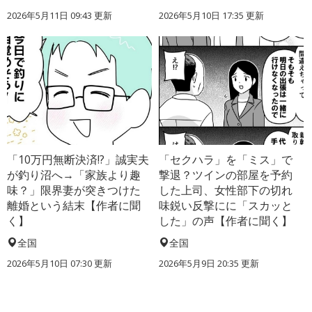
2026年5月11日 09:43 更新
2026年5月10日 17:35 更新
「10万円無断決済!?」誠実夫
「セクハラ」を「ミス」で
が釣り沼へ→「家族より趣
撃退？ツインの部屋を予約
味？」限界妻が突きつけた
した上司、女性部下の切れ
離婚という結末【作者に聞
味鋭い反撃にに「スカッと
く】
した」の声【作者に聞く】
全国
全国
2026年5月10日 07:30 更新
2026年5月9日 20:35 更新