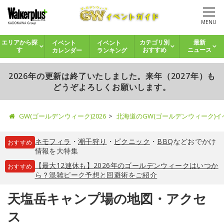
MENU
イベント
イベント
エリアから探
カテゴリ別
最新
カレンダー
ランキング
す
おすすめ
ニュース
2026年の更新は終了いたしました。来年（2027年）も
どうぞよろしくお願いします。
GW(ゴールデンウィーク)2026
北海道のGW(ゴールデンウィーク)
ネモフィラ
・
潮干狩り
・
ピクニック
・
BBQ
などおでかけ
おすすめ
情報を大特集
【最大12連休も】2026年のゴールデンウィークはいつか
おすすめ
ら？混雑ピーク予想と回避術をご紹介
天塩岳キャンプ場の地図・アクセ
ス