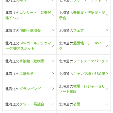
北海道の
コンサート・音楽関
北海道の
美術展・博物展・展
連イベント
示会
北海道の
演劇・講演会
北海道の
フェア
北海道の
GW(ゴールデンウィ
北海道の
遊園地・テーマパー
ーク)観光スポット
ク
北海道の
水族館・動物園
北海道の
フードテーマパーク
北海道の
工場見学
北海道の
キャンプ場・BBQ場
北海道の
牧場・レジャー＆リ
北海道の
グランピング
ゾート施設
北海道の
タワー・展望台
北海道の
公園