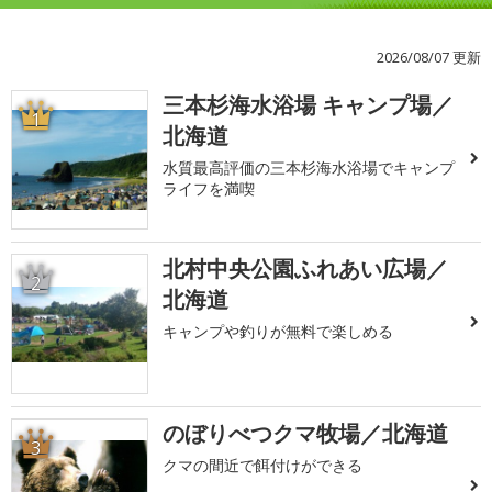
2026/08/07 更新
三本杉海水浴場 キャンプ場／
1
北海道
水質最高評価の三本杉海水浴場でキャンプ
ライフを満喫
北村中央公園ふれあい広場／
2
北海道
キャンプや釣りが無料で楽しめる
のぼりべつクマ牧場／北海道
3
クマの間近で餌付けができる