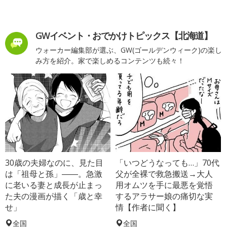
GWイベント・おでかけトピックス【北海道】
ウォーカー編集部が選ぶ、GW(ゴールデンウィーク)の楽し
み方を紹介。家で楽しめるコンテンツも続々！
30歳の夫婦なのに、見た目
「いつどうなっても…」70代
は「祖母と孫」――。急激
父が全裸で救急搬送→大人
に老いる妻と成長が止まっ
用オムツを手に最悪を覚悟
た夫の漫画が描く「歳と幸
するアラサー娘の痛切な実
せ」
情【作者に聞く】
全国
全国