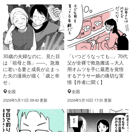
30歳の夫婦なのに、見た目
「いつどうなっても…」70代
は「祖母と孫」――。急激
父が全裸で救急搬送→大人
に老いる妻と成長が止まっ
用オムツを手に最悪を覚悟
た夫の漫画が描く「歳と幸
するアラサー娘の痛切な実
せ」
情【作者に聞く】
全国
全国
2026年5月11日 09:43 更新
2026年5月10日 17:35 更新