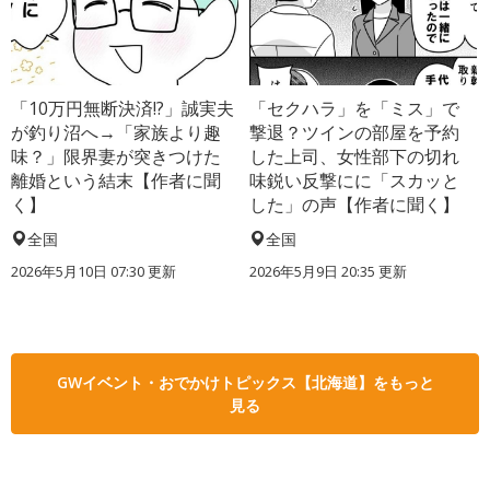
「10万円無断決済!?」誠実夫
「セクハラ」を「ミス」で
が釣り沼へ→「家族より趣
撃退？ツインの部屋を予約
味？」限界妻が突きつけた
した上司、女性部下の切れ
離婚という結末【作者に聞
味鋭い反撃にに「スカッと
く】
した」の声【作者に聞く】
全国
全国
2026年5月10日 07:30 更新
2026年5月9日 20:35 更新
GWイベント・おでかけトピックス【北海道】をもっと
見る