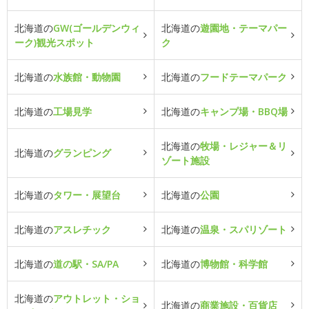
北海道の
GW(ゴールデンウィ
北海道の
遊園地・テーマパー
ーク)観光スポット
ク
北海道の
水族館・動物園
北海道の
フードテーマパーク
北海道の
工場見学
北海道の
キャンプ場・BBQ場
北海道の
牧場・レジャー＆リ
北海道の
グランピング
ゾート施設
北海道の
タワー・展望台
北海道の
公園
北海道の
アスレチック
北海道の
温泉・スパリゾート
北海道の
道の駅・SA/PA
北海道の
博物館・科学館
北海道の
アウトレット・ショ
北海道の
商業施設・百貨店