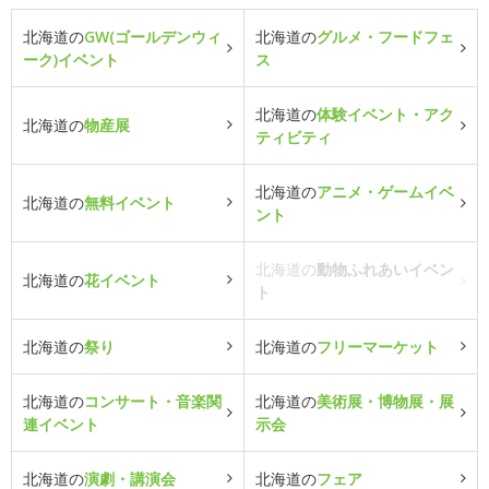
北海道の
GW(ゴールデンウィ
北海道の
グルメ・フードフェ
ーク)イベント
ス
北海道の
体験イベント・アク
北海道の
物産展
ティビティ
北海道の
アニメ・ゲームイベ
北海道の
無料イベント
ント
北海道の
動物ふれあいイベン
北海道の
花イベント
ト
北海道の
祭り
北海道の
フリーマーケット
北海道の
コンサート・音楽関
北海道の
美術展・博物展・展
連イベント
示会
北海道の
演劇・講演会
北海道の
フェア