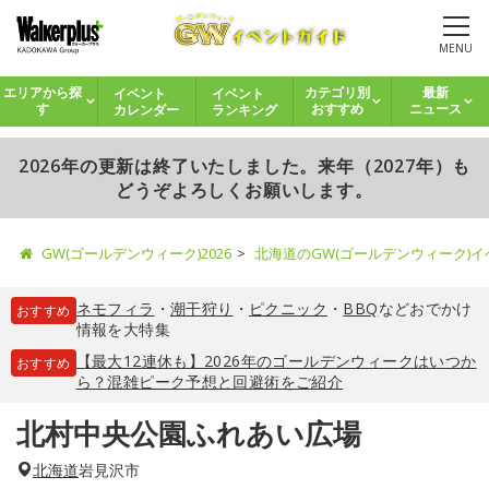
MENU
イベント
イベント
エリアから探
カテゴリ別
最新
カレンダー
ランキング
す
おすすめ
ニュース
2026年の更新は終了いたしました。来年（2027年）も
どうぞよろしくお願いします。
GW(ゴールデンウィーク)2026
北海道のGW(ゴールデンウィーク)
ネモフィラ
・
潮干狩り
・
ピクニック
・
BBQ
などおでかけ
おすすめ
情報を大特集
【最大12連休も】2026年のゴールデンウィークはいつか
おすすめ
ら？混雑ピーク予想と回避術をご紹介
北村中央公園ふれあい広場
北海道
岩見沢市