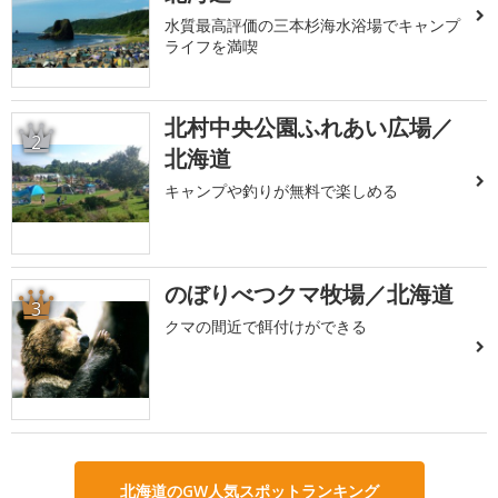
水質最高評価の三本杉海水浴場でキャンプ
ライフを満喫
北村中央公園ふれあい広場／
2
北海道
キャンプや釣りが無料で楽しめる
のぼりべつクマ牧場／北海道
3
クマの間近で餌付けができる
北海道のGW人気スポットランキング