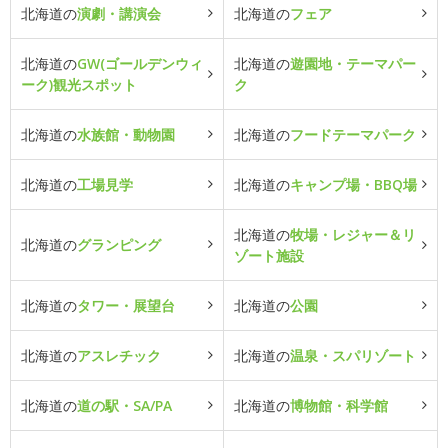
北海道の
演劇・講演会
北海道の
フェア
北海道の
GW(ゴールデンウィ
北海道の
遊園地・テーマパー
ーク)観光スポット
ク
北海道の
水族館・動物園
北海道の
フードテーマパーク
北海道の
工場見学
北海道の
キャンプ場・BBQ場
北海道の
牧場・レジャー＆リ
北海道の
グランピング
ゾート施設
北海道の
タワー・展望台
北海道の
公園
北海道の
アスレチック
北海道の
温泉・スパリゾート
北海道の
道の駅・SA/PA
北海道の
博物館・科学館