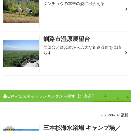
タンチョウの本来の姿に出会える
釧路市湿原展望台
展望台と遊歩道から広大な釧路湿原を見晴
らす
GW人気スポットランキングから探す【北海道】
2026/08/07 更新
三本杉海水浴場 キャンプ場／