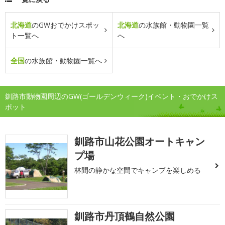
北海道
のGWおでかけスポッ
北海道
の水族館・動物園一覧
ト一覧へ
へ
全国
の水族館・動物園一覧へ
釧路市動物園周辺のGW(ゴールデンウィーク)イベント・おでかけス
ポット
釧路市山花公園オートキャン
プ場
林間の静かな空間でキャンプを楽しめる
釧路市丹頂鶴自然公園