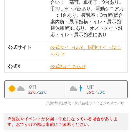
合い：一部可。車椅子：9台あり。
手押し車：7台あり。電動シニアカ
ー：1台あり。授乳室：3カ所(総合
案内所・展示館横トイレ・展示館
横休憩所)にあり。オストメイト対
応トイレ：展示館横にあり
公式サイト
公式サイトほか、関連サイトはこ
ちら
公式X
公式Xはこちら
今日
明日
32℃
／
22℃
26℃
／
20℃
天気情報提供元：株式会社ライフビジネスウェザー
※施設やイベントが休園・中止になっている場合がありま
す。おでかけの際は事前にご確認ください。