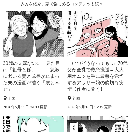
み方を紹介。家で楽しめるコンテンツも続々！
30歳の夫婦なのに、見た目
「いつどうなっても…」70代
は「祖母と孫」――。急激
父が全裸で救急搬送→大人
に老いる妻と成長が止まっ
用オムツを手に最悪を覚悟
た夫の漫画が描く「歳と幸
するアラサー娘の痛切な実
せ」
情【作者に聞く】
全国
全国
2026年5月11日 09:43 更新
2026年5月10日 17:35 更新