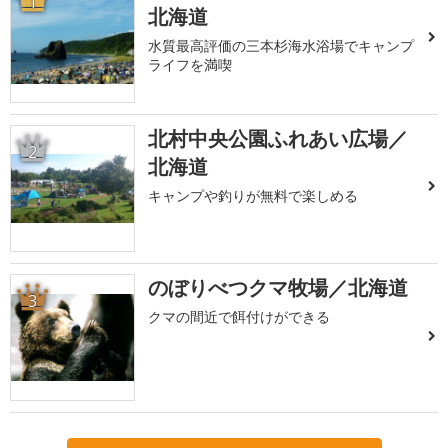
1
北海道
水質最高評価の三本杉海水浴場でキャンプ
ライフを満喫
北村中央公園ふれあい広場／
2
北海道
キャンプや釣りが無料で楽しめる
のぼりべつクマ牧場／北海道
3
クマの間近で餌付けができる