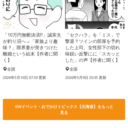
「10万円無断決済!?」誠実夫
「セクハラ」を「ミス」で
が釣り沼へ→「家族より趣
撃退？ツインの部屋を予約
味？」限界妻が突きつけた
した上司、女性部下の切れ
離婚という結末【作者に聞
味鋭い反撃にに「スカッと
く】
した」の声【作者に聞く】
全国
全国
2026年5月10日 07:30 更新
2026年5月9日 20:35 更新
GWイベント・おでかけトピックス【北海道】をもっと
見る