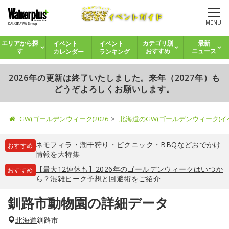
MENU
イベント
イベント
エリアから探
カテゴリ別
最新
カレンダー
ランキング
す
おすすめ
ニュース
2026年の更新は終了いたしました。来年（2027年）も
どうぞよろしくお願いします。
GW(ゴールデンウィーク)2026
北海道のGW(ゴールデンウィーク)
ネモフィラ
・
潮干狩り
・
ピクニック
・
BBQ
などおでかけ
おすすめ
情報を大特集
【最大12連休も】2026年のゴールデンウィークはいつか
おすすめ
ら？混雑ピーク予想と回避術をご紹介
釧路市動物園の詳細データ
北海道
釧路市