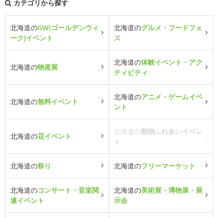
カテゴリから探す
北海道の
GW(ゴールデンウィ
北海道の
グルメ・フードフェ
ーク)イベント
ス
北海道の
体験イベント・アク
北海道の
物産展
ティビティ
北海道の
アニメ・ゲームイベ
北海道の
無料イベント
ント
北海道の
動物ふれあいイベン
北海道の
花イベント
ト
北海道の
祭り
北海道の
フリーマーケット
北海道の
コンサート・音楽関
北海道の
美術展・博物展・展
連イベント
示会