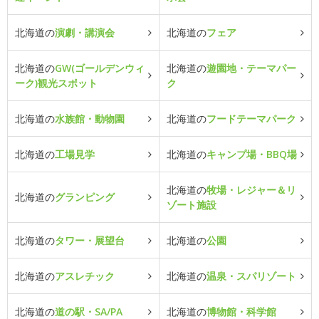
北海道の
演劇・講演会
北海道の
フェア
北海道の
GW(ゴールデンウィ
北海道の
遊園地・テーマパー
ーク)観光スポット
ク
北海道の
水族館・動物園
北海道の
フードテーマパーク
北海道の
工場見学
北海道の
キャンプ場・BBQ場
北海道の
牧場・レジャー＆リ
北海道の
グランピング
ゾート施設
北海道の
タワー・展望台
北海道の
公園
北海道の
アスレチック
北海道の
温泉・スパリゾート
北海道の
道の駅・SA/PA
北海道の
博物館・科学館