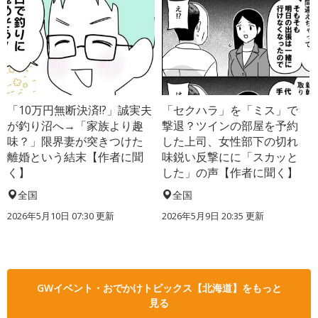
「10万円無断決済!?」誠実夫
「セクハラ」を「ミス」で
が釣り沼へ→「家族より趣
撃退？ツインの部屋を予約
味？」限界妻が突きつけた
した上司、女性部下の切れ
離婚という結末【作者に聞
味鋭い反撃にに「スカッと
く】
した」の声【作者に聞く】
全国
全国
2026年5月10日 07:30 更新
2026年5月9日 20:35 更新
GWイベント・おでかけトピックス【北海道】をもっと
見る