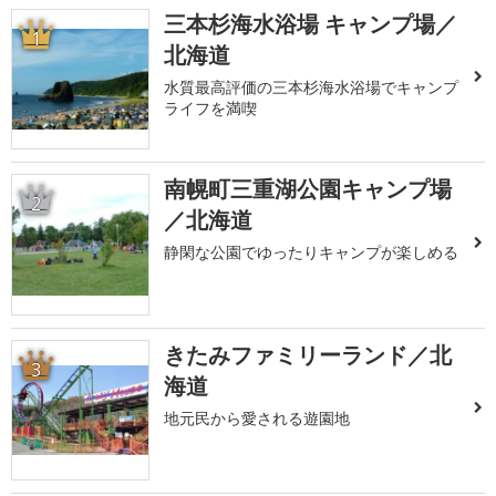
三本杉海水浴場 キャンプ場／
1
北海道
水質最高評価の三本杉海水浴場でキャンプ
ライフを満喫
南幌町三重湖公園キャンプ場
2
／北海道
静閑な公園でゆったりキャンプが楽しめる
きたみファミリーランド／北
3
海道
地元民から愛される遊園地