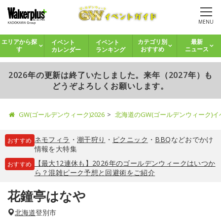
MENU
イベント
イベント
エリアから探
カテゴリ別
最新
カレンダー
ランキング
す
おすすめ
ニュース
2026年の更新は終了いたしました。来年（2027年）も
どうぞよろしくお願いします。
GW(ゴールデンウィーク)2026
北海道のGW(ゴールデンウィーク)
ネモフィラ
・
潮干狩り
・
ピクニック
・
BBQ
などおでかけ
おすすめ
情報を大特集
【最大12連休も】2026年のゴールデンウィークはいつか
おすすめ
ら？混雑ピーク予想と回避術をご紹介
花鐘亭はなや
北海道
登別市