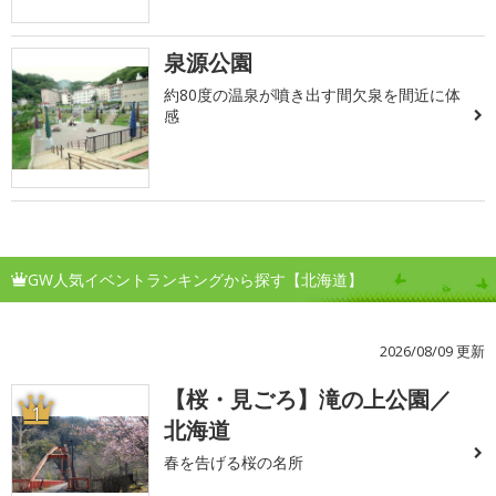
泉源公園
約80度の温泉が噴き出す間欠泉を間近に体
感
GW人気イベントランキングから探す【北海道】
2026/08/09 更新
【桜・見ごろ】滝の上公園／
1
北海道
春を告げる桜の名所