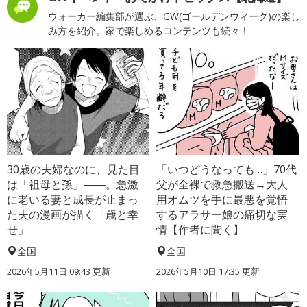
ウォーカー編集部が選ぶ、GW(ゴールデンウィーク)の楽し
み方を紹介。家で楽しめるコンテンツも続々！
30歳の夫婦なのに、見た目
「いつどうなっても…」70代
は「祖母と孫」――。急激
父が全裸で救急搬送→大人
に老いる妻と成長が止まっ
用オムツを手に最悪を覚悟
た夫の漫画が描く「歳と幸
するアラサー娘の痛切な実
せ」
情【作者に聞く】
全国
全国
2026年5月11日 09:43 更新
2026年5月10日 17:35 更新