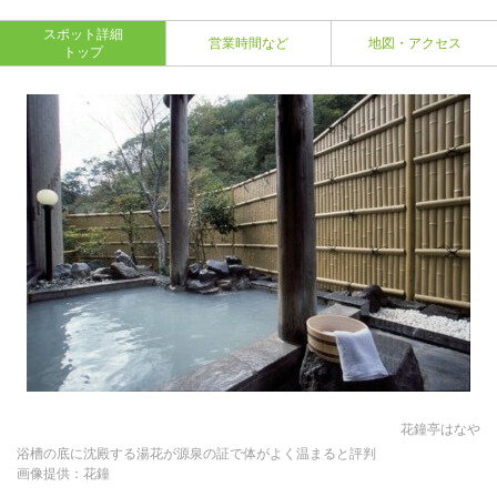
スポット詳細
営業時間など
地図・アクセス
トップ
花鐘亭はなや
浴槽の底に沈殿する湯花が源泉の証で体がよく温まると評判
画像提供：花鐘