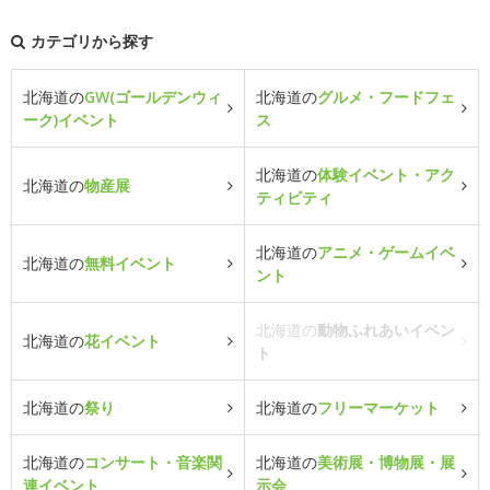
カテゴリから探す
北海道の
GW(ゴールデンウィ
北海道の
グルメ・フードフェ
ーク)イベント
ス
北海道の
体験イベント・アク
北海道の
物産展
ティビティ
北海道の
アニメ・ゲームイベ
北海道の
無料イベント
ント
北海道の
動物ふれあいイベン
北海道の
花イベント
ト
北海道の
祭り
北海道の
フリーマーケット
北海道の
コンサート・音楽関
北海道の
美術展・博物展・展
連イベント
示会