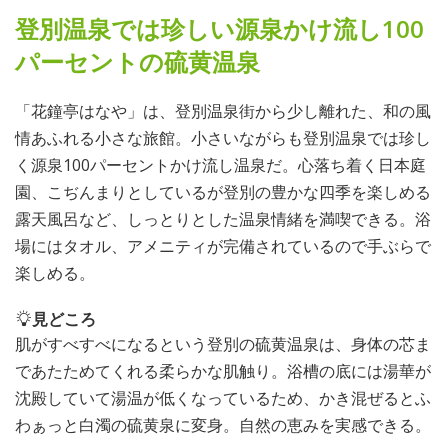
登別温泉では珍しい源泉かけ流し100
パーセントの硫黄温泉
「花鐘亭はなや」は、登別温泉街から少し離れた、和の風
情あふれる小さな旅館。小さいながらも登別温泉では珍し
く源泉100パーセントかけ流し温泉だ。心落ち着く日本庭
園、こぢんまりとしているが登別の豊かな四季を楽しめる
露天風呂など、しっとりとした温泉情緒を満喫できる。浴
場にはタオル、アメニティが完備されているので手ぶらで
楽しめる。
見どころ
肌がすべすべになるという登別の硫黄温泉は、身体の芯ま
であたためてくれる柔らかな肌触り。浴槽の底には湯華が
沈殿していて湯温が低くなっているため、かき混ぜるとふ
わぁっと白濁の硫黄泉に変身。自然の恵みを実感できる。