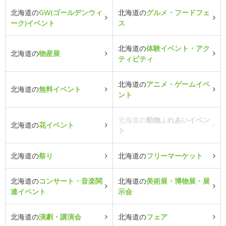
北海道の
GW(ゴールデンウィ
北海道の
グルメ・フードフェ
ーク)イベント
ス
北海道の
体験イベント・アク
北海道の
物産展
ティビティ
北海道の
アニメ・ゲームイベ
北海道の
無料イベント
ント
北海道の
動物ふれあいイベン
北海道の
花イベント
ト
北海道の
祭り
北海道の
フリーマーケット
北海道の
コンサート・音楽関
北海道の
美術展・博物展・展
連イベント
示会
北海道の
演劇・講演会
北海道の
フェア