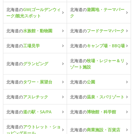
北海道の
GW(ゴールデンウィ
北海道の
遊園地・テーマパー
ーク)観光スポット
ク
北海道の
水族館・動物園
北海道の
フードテーマパーク
北海道の
工場見学
北海道の
キャンプ場・BBQ場
北海道の
牧場・レジャー＆リ
北海道の
グランピング
ゾート施設
北海道の
タワー・展望台
北海道の
公園
北海道の
アスレチック
北海道の
温泉・スパリゾート
北海道の
道の駅・SA/PA
北海道の
博物館・科学館
北海道の
アウトレット・ショ
北海道の
商業施設・百貨店
ッピングモール