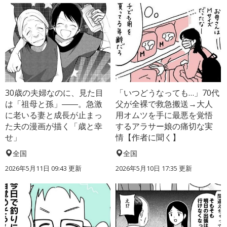
30歳の夫婦なのに、見た目
「いつどうなっても…」70代
は「祖母と孫」――。急激
父が全裸で救急搬送→大人
に老いる妻と成長が止まっ
用オムツを手に最悪を覚悟
た夫の漫画が描く「歳と幸
するアラサー娘の痛切な実
せ」
情【作者に聞く】
全国
全国
2026年5月11日 09:43 更新
2026年5月10日 17:35 更新