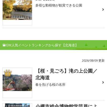
多様な動植物が観賞できる公園
GW人気イベントランキングから探す【北海道】
2026/08/09 更新
【桜・見ごろ】滝の上公園／
1
北海道
春を告げる桜の名所
小樽市総合博物館学芸員によ