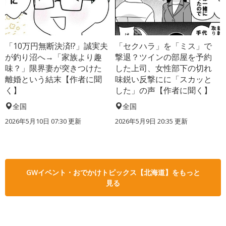
「10万円無断決済!?」誠実夫
「セクハラ」を「ミス」で
が釣り沼へ→「家族より趣
撃退？ツインの部屋を予約
味？」限界妻が突きつけた
した上司、女性部下の切れ
離婚という結末【作者に聞
味鋭い反撃にに「スカッと
く】
した」の声【作者に聞く】
全国
全国
2026年5月10日 07:30 更新
2026年5月9日 20:35 更新
GWイベント・おでかけトピックス【北海道】をもっと
見る