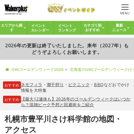
MENU
イベント
イベント
エリアから探
カテゴリ別
最新
カレンダー
ランキング
す
おすすめ
ニュース
2026年の更新は終了いたしました。来年（2027年）も
どうぞよろしくお願いします。
GW(ゴールデンウィーク)2026
北海道のGW(ゴールデンウィーク)
ネモフィラ
・
潮干狩り
・
ピクニック
・
BBQ
などおでかけ
おすすめ
情報を大特集
【最大12連休も】2026年のゴールデンウィークはいつか
おすすめ
ら？混雑ピーク予想と回避術をご紹介
札幌市豊平川さけ科学館の地図・
アクセス