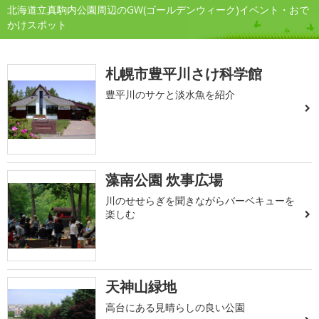
北海道立真駒内公園周辺のGW(ゴールデンウィーク)イベント・おで
かけスポット
札幌市豊平川さけ科学館
豊平川のサケと淡水魚を紹介
藻南公園 炊事広場
川のせせらぎを聞きながらバーベキューを
楽しむ
天神山緑地
高台にある見晴らしの良い公園