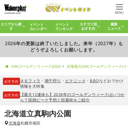
MENU
イベント
イベント
エリアから探
カテゴリ別
最新
カレンダー
ランキング
す
おすすめ
ニュース
2026年の更新は終了いたしました。来年（2027年）も
どうぞよろしくお願いします。
GW(ゴールデンウィーク)2026
北海道のGW(ゴールデンウィーク)
ネモフィラ
・
潮干狩り
・
ピクニック
・
BBQ
などおでかけ
おすすめ
情報を大特集
【最大12連休も】2026年のゴールデンウィークはいつか
おすすめ
ら？混雑ピーク予想と回避術をご紹介
北海道立真駒内公園
北海道
札幌市南区