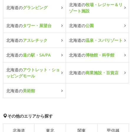
北海道の
牧場・レジャー＆リ
北海道の
グランピング
ゾート施設
北海道の
タワー・展望台
北海道の
公園
北海道の
アスレチック
北海道の
温泉・スパリゾート
北海道の
道の駅・SA/PA
北海道の
博物館・科学館
北海道の
アウトレット・ショ
北海道の
商業施設・百貨店
ッピングモール
北海道の
美術館
その他のエリアから探す
北海道
東北
関東
甲信越