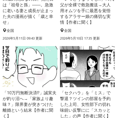
は「祖母と孫」――。急激
父が全裸で救急搬送→大人
に老いる妻と成長が止まっ
用オムツを手に最悪を覚悟
た夫の漫画が描く「歳と幸
するアラサー娘の痛切な実
せ」
情【作者に聞く】
全国
全国
2026年5月11日 09:43 更新
2026年5月10日 17:35 更新
「10万円無断決済!?」誠実夫
「セクハラ」を「ミス」で
が釣り沼へ→「家族より趣
撃退？ツインの部屋を予約
味？」限界妻が突きつけた
した上司、女性部下の切れ
離婚という結末【作者に聞
味鋭い反撃にに「スカッと
く】
した」の声【作者に聞く】