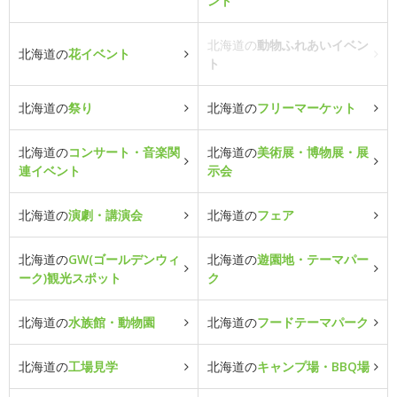
ント
北海道の
動物ふれあいイベン
北海道の
花イベント
ト
北海道の
祭り
北海道の
フリーマーケット
北海道の
コンサート・音楽関
北海道の
美術展・博物展・展
連イベント
示会
北海道の
演劇・講演会
北海道の
フェア
北海道の
GW(ゴールデンウィ
北海道の
遊園地・テーマパー
ーク)観光スポット
ク
北海道の
水族館・動物園
北海道の
フードテーマパーク
北海道の
工場見学
北海道の
キャンプ場・BBQ場