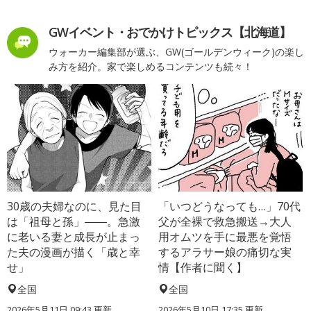
GWイベント・おでかけトピックス【北海道】
ウォーカー編集部が選ぶ、GW(ゴールデンウィーク)の楽し
み方を紹介。家で楽しめるコンテンツも続々！
30歳の夫婦なのに、見た目
「いつどうなっても…」70代
は「祖母と孫」――。急激
父が全裸で救急搬送→大人
に老いる妻と成長が止まっ
用オムツを手に最悪を覚悟
た夫の漫画が描く「歳と幸
するアラサー娘の痛切な実
せ」
情【作者に聞く】
全国
全国
2026年5月11日 09:43 更新
2026年5月10日 17:35 更新