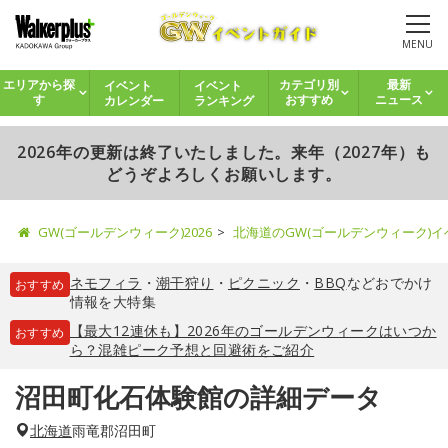
MENU
イベント
イベント
エリアから探
カテゴリ別
最新
カレンダー
ランキング
す
おすすめ
ニュース
2026年の更新は終了いたしました。来年（2027年）も
どうぞよろしくお願いします。
GW(ゴールデンウィーク)2026
北海道のGW(ゴールデンウィーク)
ネモフィラ
・
潮干狩り
・
ピクニック
・
BBQ
などおでかけ
おすすめ
情報を大特集
【最大12連休も】2026年のゴールデンウィークはいつか
おすすめ
ら？混雑ピーク予想と回避術をご紹介
沼田町化石体験館の詳細データ
北海道
雨竜郡沼田町