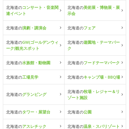
北海道の
コンサート・音楽関
北海道の
美術展・博物展・展
連イベント
示会
北海道の
演劇・講演会
北海道の
フェア
北海道の
GW(ゴールデンウィ
北海道の
遊園地・テーマパー
ーク)観光スポット
ク
北海道の
水族館・動物園
北海道の
フードテーマパーク
北海道の
工場見学
北海道の
キャンプ場・BBQ場
北海道の
牧場・レジャー＆リ
北海道の
グランピング
ゾート施設
北海道の
タワー・展望台
北海道の
公園
北海道の
アスレチック
北海道の
温泉・スパリゾート