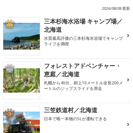
2026/08/08 更新
三本杉海水浴場 キャンプ場／
1
北海道
水質最高評価の三本杉海水浴場でキャンプ
ライフを満喫
フォレストアドベンチャー・
2
恵庭／北海道
札幌から40分、樹上10メートル全長200メ
ートルのジップスライドを滑走
三笠鉄道村／北海道
3
日本で唯一本物のSLが運転できる