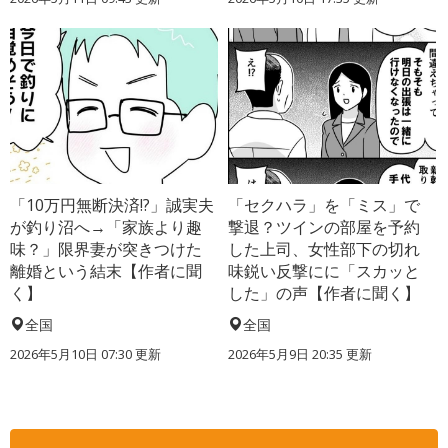
「10万円無断決済!?」誠実夫
「セクハラ」を「ミス」で
が釣り沼へ→「家族より趣
撃退？ツインの部屋を予約
味？」限界妻が突きつけた
した上司、女性部下の切れ
離婚という結末【作者に聞
味鋭い反撃にに「スカッと
く】
した」の声【作者に聞く】
全国
全国
2026年5月10日 07:30 更新
2026年5月9日 20:35 更新