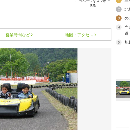
三
1
このページをスマホで
見る
北
2
の
3
当
4
道
営業時間など
地図・アクセス
旭
5