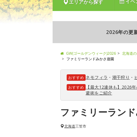
イベ
エリアから探す
2026年の
GW(ゴールデンウィーク)2026
北海道の
ファミリーランドみかさ遊園
ネモフィラ
・
潮干狩り
・
おすすめ
【最大12連休も】202
おすすめ
避術をご紹介
ファミリーランド
北海道
三笠市