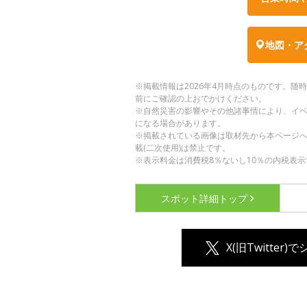
地図・ア
※掲載情報は2026年4月時点のものです。
前にご確認の上おでかけください。
※自然災害の影響やその他諸事情により、イ
になる場合があります。
※掲載されている画像は取材先から本ページ
載(二次使用)は禁止です。
※表示料金は消費税8％ないし10％の内税表示
スポット詳細
トップ
X(旧Twitter)